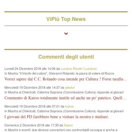
ViPiù Top News
Commenti degli utenti
Lunedi 24 Dicembre 2018 alle 14:06 da
Luciano Parolin (Luciano)
In Mostra "Il trionfo del colore", Giovanni Rolando: la paura di volare di Rucco
Vorrei sapere dal C.C. Rolando cosa intende per Cultura ? Forse tarallucci, vino e sagre, o spaghetti tricolori del PD ? Il continuo (s)parlare della mostra a Palazzo Chiericati caro consigliere DANNEGGIA FORTEMENTE l'immagine della città TUTTA e fa deviare i consensi che in RUSSIA (badi bene ex U.R.S.S.) sono ECCELLENTI. A livello artistico l'evento è di alta Valenza culturale, COMPITO di Tutta la Cittadinanza fare il possibile per propagandare l'iniziativa senza farne UN CASO PARTITICO come fa Lei da sempre. Meno Gazebo + Partecipazione! E così sia. Amen.
Mercoledi 19 Dicembre 2018 alle 14:37 da
alesfur
In Mostra al Chiericati, Caterina Soprana (Commissione Cultura) risponde ai giovani
del Pd: "realizzata a costo zero per il Comune"
Commento di Kairos totalmente inutile ed anche un po' patetico. Quella che è completamente mancata è stata la promozione internazionale dell'evento effettuata da chi lo sa fare, l'amministrazione in questo è stata totalmente assente relegando al provincialismo una mostra che meritava ben altre platee ed i risultati sono sotto gli occhi di tutti. Su questo bisogna parlare, il fatto di averla organizzata al Chiericati certo non ha aiutato ma è un aspetto secondario rispetto a quello della promozione. In città con le mostre organizzate da Goldin - che certo ha fatto principalmente i suoi interessi, ma ne ha comunque beneficiato la città in immagine e commercio per il centro - arrivavano giornalmente pullman carichi di turisti. Dove sono i turisti ora?
Mercoledi 19 Dicembre 2018 alle 07:01 da
kairos
In Mostra al Chiericati, Caterina Soprana (Commissione Cultura) risponde ai giovani
del Pd: "realizzata a costo zero per il Comune"
I giovani del PD farebbero bene a visitare la mostra e studiare.
Domenica 2 Dicembre 2018 alle 17:35 da
Kaiser
In Mostre e eventi: due diverse concezioni non confrontabili ovunque e anche a