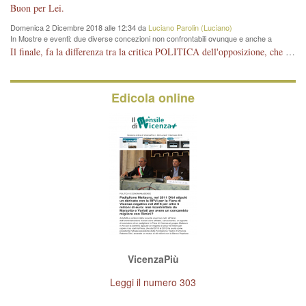
Vicenza
Buon per Lei.
Domenica 2 Dicembre 2018 alle 12:34 da
Luciano Parolin (Luciano)
In Mostre e eventi: due diverse concezioni non confrontabili ovunque e anche a
Vicenza
Il finale, fa la differenza tra la critica POLITICA dell'opposizione, che ha perso le elezioni ed è minoranza e non trova altri argomenti per politicizzare sul sito qua o là ? La critica d'arte invece è un'altra cosa che lascio agli altri. Per ora mi basta la lezione magistrale del prof. Giulianati.
Edicola online
VicenzaPiù
Leggi il numero 303