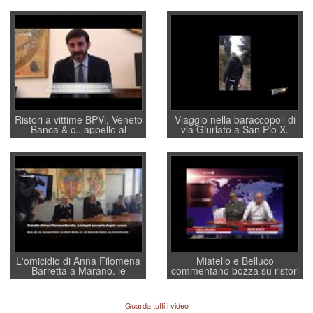
Ristori a vittime BPVi, Veneto
Viaggio nella baraccopoli di
Banca & c., appello al
via Giuriato a San Pio X.
sottosegretario Alessio
Vicenza ai Vicentini: “faremo
Villarosa: per mettere ordine
un regalo di Natale ai
convochi con Di Maio CNCU
residenti”
a supporto della cabina di
regia al Mef
L'omicidio di Anna Filomena
Miatello e Belluco
Barretta a Marano, le
commentano bozza su ristori
indagini dei carabinieri di
BPVi e Veneto Banca
Vicenza sul marito Angelo
Lavarra: più avvincenti di
Guarda tutti i video
quelle di... Barbara D'Urso