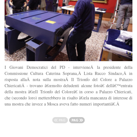
I Giovani Democratici del PD - intervieneÂ la presidente della
Commissione Cultura Caterina Soprana,Â Lista Rucco Sindaco,Â in
risposta allaÂ nota sulla mostraÂ Il Trionfo del Colore a Palazzo
ChiericatiÂ - trovano â€œmolto deludenti alcune fotoâ€ dellâ€™entrata
della mostra â€œIl Trionfo del Coloreâ€ in corso a Palazzo Chiericati,
che (secondo loro) metterebbero in risalto â€œla mancanza di interesse di
una mostra che invece a Mosca aveva fatto numeri importantiâ€.Â