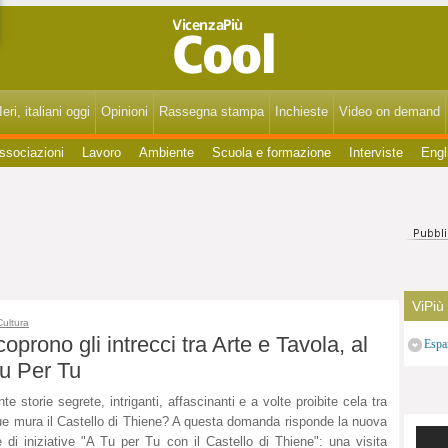
VicenzaPiùCool - Spettacoli, cultura, eventi, gossip di Vicenza, Bassano, Thiene, Schio, Montecchio, Arzignano e del Vicentino.
eri, italiani oggi
Opinioni
Rassegna stampa
Inchieste
Video on demand
ssociazioni
Lavoro
Ambiente
Scuola e formazione
Interviste
Engl
ViPiù
Cultura
oprono gli intrecci tra Arte e Tavola, al
Espa
Tu Per Tu
te storie segrete, intriganti, affascinanti e a volte proibite cela tra
ue mura il Castello di Thiene? A questa domanda risponde la nuova
e di iniziative "A Tu per Tu con il Castello di Thiene": una visita