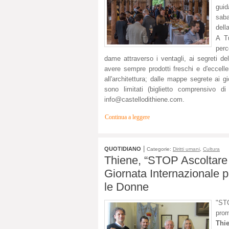
gui
saba
dell
A T
perc
dame attraverso i ventagli, ai segreti del
avere sempre prodotti freschi e d'eccellen
all'architettura; dalle mappe segrete ai gio
sono limitati (biglietto comprensivo di
info@castellodithiene.com
.
Continua a leggere
|
QUOTIDIANO
Categorie:
Diritti umani
,
Cultura
Thiene, “STOP Ascoltare p
Giornata Internazionale p
le Donne
"STO
pro
Thi