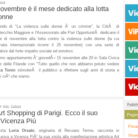
tura
vembre è il mese dedicato alla lotta
donne
rido di "La violenza sulle donne Ã¨ un crimine", la CittÃ di
ecchio Maggiore e l'Assessorato alle Pari OpportunitÃ dedicano il
 di novembre alla lotta contro la violenza sulle donne (la cui
nata internazionale ricorre il 25 novembre) con una serie di
iative dal forte impatto sociale ed emotivo.
rimo appuntamento Ã¨ giovedÃ¬ 15 novembre alle 20 in Sala Civica
e delle Filande con "Tutto quello che non abbiamo potuto vedere
a Tonin
stimolerÃ il pubblico a riflettere sugli anni di storia e
i ciÃ² che siamo.
e:
Arte
,
Cultura
'Art Shopping di Parigi. Ecco il suo
Pagi
 Vicenza Più
Priva
ista
Loria Orsato
, originaria di Recoaro Terme, racconta in
Vicen
usiva a Vicenza PiÃ¹ la sua visita alla manifestazione artistica Art