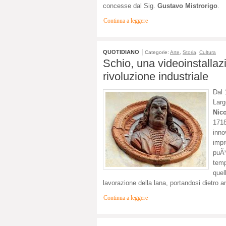
concesse dal Sig.
Gustavo Mistrorigo
.
Continua a leggere
|
QUOTIDIANO
Categorie:
Arte
,
Storia
,
Cultura
Schio, una videoinstalla
rivoluzione industriale
Dal 
Larg
Nic
1718
inno
impr
puÃ
temp
que
lavorazione della lana, portandosi dietro a
Continua a leggere