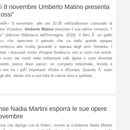
dì 8 novembre Umberto Matino presenta
Rossi”
vedÃ¬ 8 novembre, alle ore 20.30 nell'auditorium comunale di
ano Vicentino,
Umberto Matino
presenta il suo ultimo romanzo "I
i" (edizioni Biblioteca dell'Immagine, 2018). Il libro Ã¨ un giallo
rico che ripercorre il periodo che va dalla grande epopea
centesca alla rivolta giovanile e operaia degli anni Settanta. I
ber, i boscaioli cimbri d'origine thodesca, non si sono mai estinti.
 scesi dai monti nelle sottostanti valli alpine e sono diventati
creando, passo dopo passo, un comparto industriale, tessile e
era fra i piÃ¹ importanti d'Italia e d'Europa. Quando Ã¨ stato
gli altri, dando vita a una lotta di classe dura e spietata.
ense Nadia Martini esporrà le sue opere
 novembre
tista che dipinge con le forbici, ovvero la scledense Nadia Martini