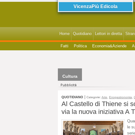
VicenzaPiù Edicola
Home
Quotidiano
Lettori in diretta
StranI
Fatti
Politica
Economia&Aziende
A
Cultura
|
QUOTIDIANO
Categorie:
Arte
,
Enogastronomia
,
Al Castello di Thiene si sc
via la nuova iniziativa A 
Quan
le s
seri