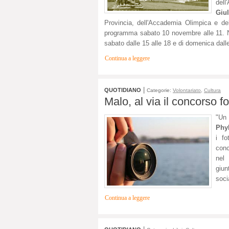
dell
Giu
Provincia, dell'Accademia Olimpica e del
programma sabato 10 novembre alle 11. Ne
sabato dalle 15 alle 18 e di domenica dalle
Continua a leggere
|
QUOTIDIANO
Categorie:
Volontariato
,
Cultura
Malo, al via il concorso 
"Un 
Phyl
i fo
conc
nel
giun
soci
Continua a leggere