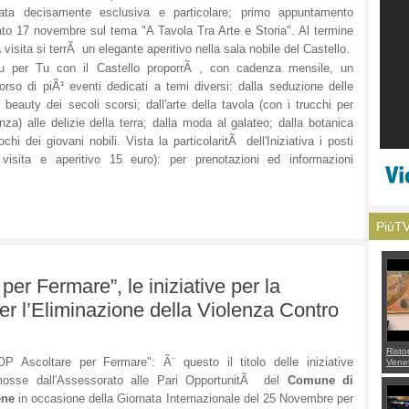
data decisamente esclusiva e particolare; primo appuntamento
to 17 novembre sul tema "A Tavola Tra Arte e Storia". Al termine
a visita si terrÃ un elegante aperitivo nella sala nobile del Castello.
u per Tu con il Castello proporrÃ , con cadenza mensile, un
orso di piÃ¹ eventi dedicati a temi diversi: dalla seduzione delle
 beauty dei secoli scorsi; dall'arte della tavola (con i trucchi per
za) alle delizie della terra; dalla moda al galateo; dalla botanica
chi dei giovani nobili. Vista la particolaritÃ dell'Iniziativa i posti
 visita e aperitivo 15 euro): per prenotazioni ed informazioni
PiùT
er Fermare”, le iniziative per la
er l’Eliminazione della Violenza Contro
Risto
P Ascoltare per Fermare": Ã¨ questo il titolo delle iniziative
Venet
appel
mosse dall'Assessorato alle Pari OpportunitÃ del
Comune di
Aless
mette
ene
in occasione della Giornata Internazionale del 25 Novembre per
con 