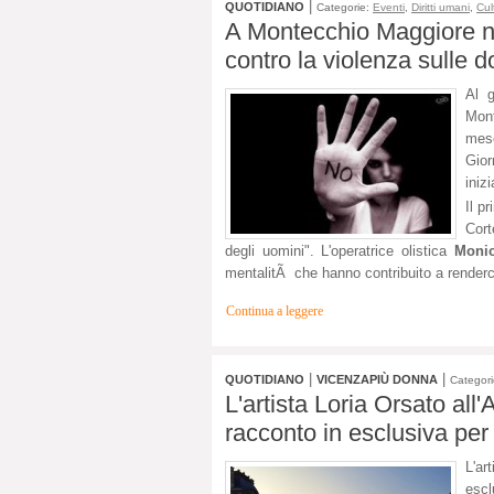
|
QUOTIDIANO
Categorie:
Eventi
,
Diritti umani
,
Cul
A Montecchio Maggiore no
contro la violenza sulle 
Al g
Mont
mese
Gior
iniz
Il p
Cort
degli uomini". L'operatrice olistica
Monic
mentalitÃ che hanno contribuito a renderc
Continua a leggere
|
|
QUOTIDIANO
VICENZAPIÙ DONNA
Categori
L'artista Loria Orsato all
racconto in esclusiva per
L'art
escl