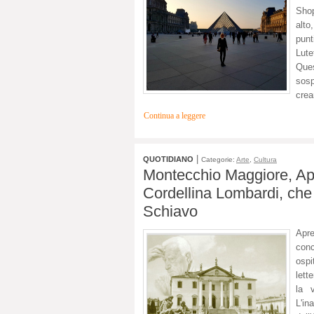
Shop
alto
punt
Lute
Ques
sosp
crea
Continua a leggere
|
QUOTIDIANO
Categorie:
Arte
,
Cultura
Montecchio Maggiore, Apre
Cordellina Lombardi, che 
Schiavo
Apre
conc
ospi
lett
la 
L'i