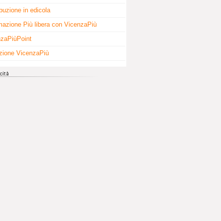
ibuzione in edicola
mazione Più libera con VicenzaPiù
zaPiùPoint
zione VicenzaPiù