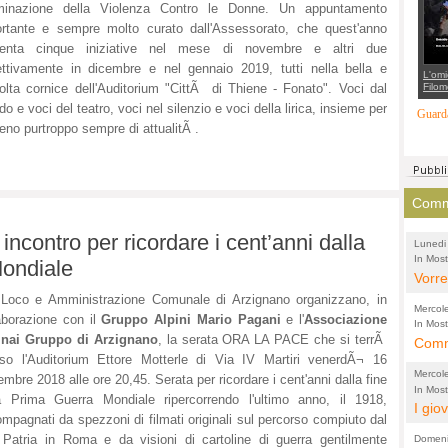
liminazione della Violenza Contro le Donne. Un appuntamento
suppo
regia
rtante e sempre molto curato dall'Assessorato, che quest'anno
senta cinque iniziative nel mese di novembre e altri due
ettivamente in dicembre e nel gennaio 2019, tutti nella bella e
L'omi
Filom
olta cornice dell'Auditorium "CittÃ di Thiene - Fonato". Voci dal
Maran
o e voci del teatro, voci nel silenzio e voci della lirica, insieme per
carab
Guarda
marit
eno purtroppo sempre di attualitÃ .
più a
di...
Comme
ncontro per ricordare i cent’anni dalla
Lunedi
In Most
(Lucian
Mondiale
di vola
Vorre
inten
Loco e Amministrazione Comunale di Arzignano organizzano, in
Mercol
aborazione con il
Gruppo Alpini Mario Pagani
e l'
Associazione
e sag
In Most
inai Gruppo di Arzignano
, la serata ORA LA PACE che si terrÃ
Cultura
Comme
conti
per il 
so l'Auditorium Ettore Motterle di Via IV Martiri venerdÃ¬ 16
anche
Chier
Mercol
mbre 2018 alle ore 20,45. Serata per ricordare i cent'anni dalla fine
comp
FORT
In Most
a Prima Guerra Mondiale ripercorrendo l'ultimo anno, il 1918,
Cultura
I gio
promo
TUTTA
mpagnati da spezzoni di filmati originali sul percorso compiuto dal
per il 
mostr
effet
RUSS
la Patria in Roma e da visioni di cartoline di guerra gentilmente
Domeni