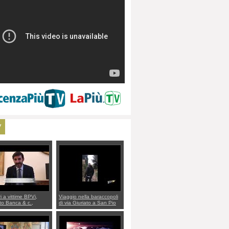
V
ri a vittime BPVi,
Viaggio nella baraccopoli
o Banca & c.,
di via Giuriato a San Pio
lo al sottosegretario
X. Vicenza ai Vicentini:
io Villarosa: per
“faremo un regalo di
re ordine convochi
Natale ai residenti”
Di Maio CNCU a