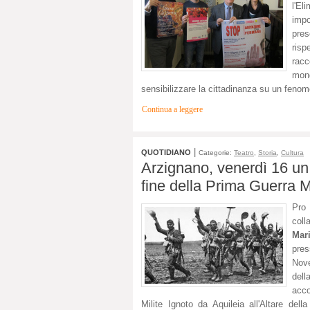
l'E
impo
pre
risp
racc
mond
sensibilizzare la cittadinanza su un fenom
Continua a leggere
|
QUOTIDIANO
Categorie:
Teatro
,
Storia
,
Cultura
Arzignano, venerdì 16 un i
fine della Prima Guerra 
Pro 
coll
Mar
pres
Nove
dell
acco
Milite Ignoto da Aquileia all'Altare del