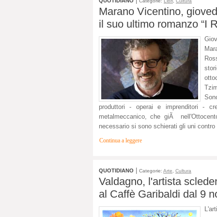
|
QUOTIDIANO
Categorie:
Libri
,
Cultura
Marano Vicentino, giove
il suo ultimo romanzo “I 
Gio
Mar
Ross
sto
otto
Tzim
Sono
produttori - operai e imprenditori - 
metalmeccanico, che giÃ nell'Ottocento 
necessario si sono schierati gli uni contro 
Continua a leggere
|
QUOTIDIANO
Categorie:
Arte
,
Cultura
Valdagno, l'artista scled
al Caffè Garibaldi dal 9
L'ar