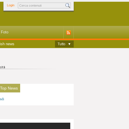
Login
Foto
ish news
Tutto
▼
 Top News
ndi