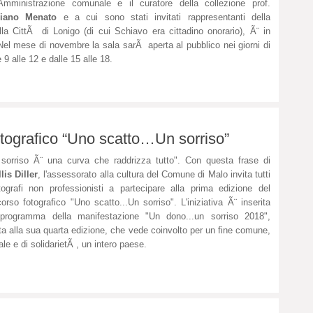
'Amministrazione comunale e il curatore della collezione prof.
liano Menato
e a cui sono stati invitati rappresentanti della
la CittÃ di Lonigo (di cui Schiavo era cittadino onorario), Ã¨ in
l mese di novembre la sala sarÃ aperta al pubblico nei giorni di
 9 alle 12 e dalle 15 alle 18.
fotografico “Uno scatto…Un sorriso”
sorriso Ã¨ una curva che raddrizza tutto". Con questa frase di
lis Diller
, l'assessorato alla cultura del Comune di Malo invita tutti
tografi non professionisti a partecipare alla prima edizione del
orso fotografico "Uno scatto...Un sorriso". L'iniziativa Ã¨ inserita
 programma della manifestazione "Un dono...un sorriso 2018",
ta alla sua quarta edizione, che vede coinvolto per un fine comune,
ale e di solidarietÃ , un intero paese.