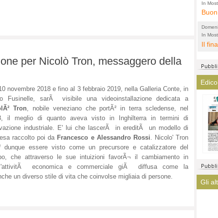
l'amm
ECCEL
In Most
ovunqu
Buon 
total
alta 
provi
Citta
Domeni
altre 
propa
In Most
(Lucian
ovunqu
Il fin
di tu
CASO
POLIT
averl
Meno 
zione per Nicolò Tron, messaggero della
elezi
aiuta
Amen
argom
a que
Edico
? La 
mostr
10 novembre 2018 e fino al 3 febbraio 2019, nella Galleria Conte, in
lasci
fatto
o Fusinelle, sarÃ visibile una videoinstallazione dedicata a
magis
olÃ² Tron
, nobile veneziano che portÃ² in terra scledense, nel
ha co
, il meglio di quanto aveva visto in Inghilterra in termini di
immag
vazione industriale. E' lui che lascerÃ in ereditÃ un modello di
arriv
esa raccolto poi da
Francesco e Alessandro Rossi
. Nicolo' Tron
turis
² dunque essere visto come un precursore e catalizzatore del
o, che attraverso le sue intuizioni favorÃ¬ il cambiamento in
ll'attivitÃ economica e commerciale giÃ diffusa come la
nche un diverso stile di vita che coinvolse migliaia di persone.
Gli al