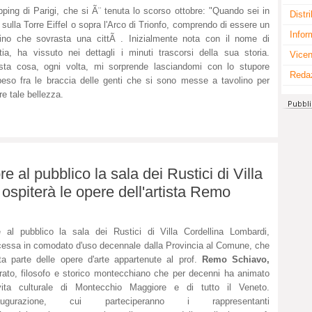
ping di Parigi, che si Ã¨ tenuta lo scorso ottobre: "Quando sei in
Distr
, sulla Torre Eiffel o sopra l'Arco di Trionfo, comprendo di essere un
Infor
ino che sovrasta una cittÃ . Inizialmente nota con il nome di
tia, ha vissuto nei dettagli i minuti trascorsi della sua storia.
Vicen
ta cosa, ogni volta, mi sorprende lasciandomi con lo stupore
Reda
eso fra le braccia delle genti che si sono messe a tavolino per
re tale bellezza.
 al pubblico la sala dei Rustici di Villa
ospiterà le opere dell'artista Remo
 al pubblico la sala dei Rustici di Villa Cordellina Lombardi,
essa in comodato d'uso decennale dalla Provincia al Comune, che
ta parte delle opere d'arte appartenute al prof.
Remo Schiavo,
erato, filosofo e storico montecchiano che per decenni ha animato
vita culturale di Montecchio Maggiore e di tutto il Veneto.
naugurazione, cui parteciperanno i rappresentanti