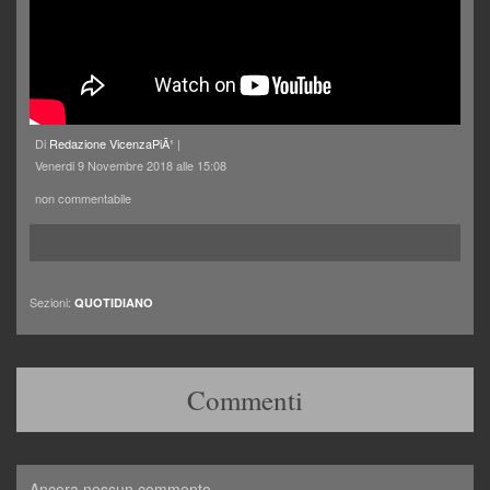
Di
Redazione VicenzaPiÃ¹
|
Venerdi 9 Novembre 2018 alle 15:08
non commentabile
Sezioni:
QUOTIDIANO
Commenti
Ancora nessun commento.