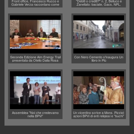
Front office, Francesco Rucco e
"Debiti o crediti?" n. 2, Belluco e
Gabriele Verza raccontano come
Zanellato: baciate, Gacs, NPL,
anagrafe e stato civile entro l'anno
usura
torneranno in piazza Biade
Seconda Edizione Aim Energy Trail
Con Nero Cemento s'inaugura Un
presentata da Otello Dalla Rosa
libro in Più
Assemblea "Noi che credevamo
Un vicentino scrive a Mons. Pizziol:
nella BPVi"
azioni BPVi di enti religiosi e "buchi"
don Paolo Zanutel