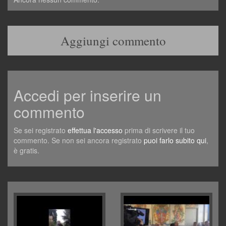
Aggiungi commento
Accedi per inserire un
commento
Se sei registrato
effettua l'accesso
prima di scrivere il tuo
commento. Se non sei ancora registrato
puoi farlo subito qui
,
è gratis.