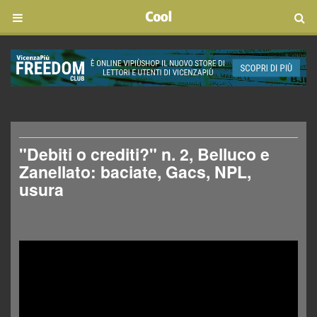
"Debiti o crediti?" n. 2, Belluco e
Zanellato: baciate, Gacs, NPL,
usura