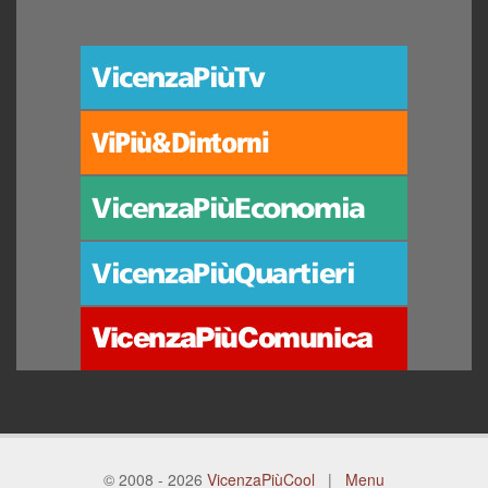
© 2008 - 2026
VicenzaPiùCool
|
Menu