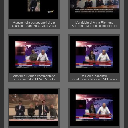
Viaggio nella baraccopoli di via
L'omicidio di Anna Filomena
Giuriato a San Pio X. Vicenza ai
Barretta a Marano, le indagini dei
Vicentini: “faremo un regalo di
carabinieri di Vicenza sul marito
Natale ai residenti”
Angelo Lavarra: più avvincenti di
quelle di... Barbara D'Urso
Miatello e Belluco commentano
Belluco e Zanellato,
bozza su ristori BPVi e Veneto
Confedercontribuenti: NPL sono
Banca
debiti o crediti?