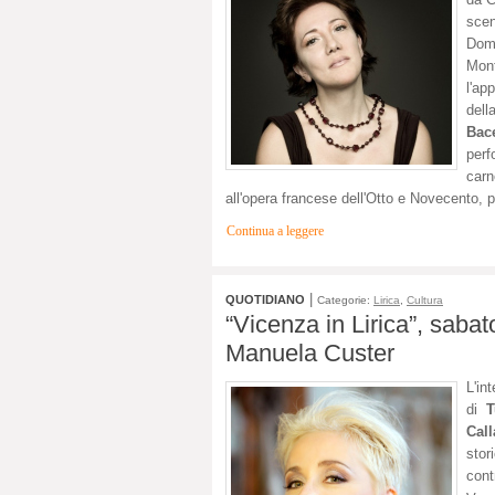
scen
Dome
Mont
l'ap
dell
Bace
perf
carn
all'opera francese dell'Otto e Novecento, p
Continua a leggere
|
QUOTIDIANO
Categorie:
Lirica
,
Cultura
“Vicenza in Lirica”, sabat
Manuela Custer
L'in
di
T
Call
stor
cont