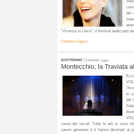
Vers
comp
del
maes
atte
"Vicenza in Lirica", il festival realizzato 
Continua a leggere
|
QUOTIDIANO
Categorie:
Lirica
Montecchio, la Traviata 
Ecco
VOL
l'As
in c
del 
Saba
illu
VOLT
corso dei secoli. Tutte le arti si sono in
sanno generare e li hanno declinati al 