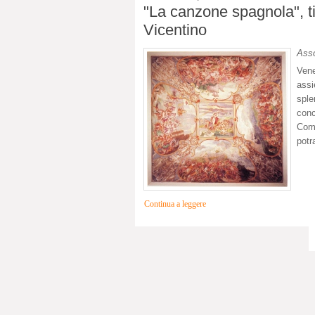
"La canzone spagnola", ti
Vicentino
Asso
Ven
assi
sple
conc
Comu
potr
Continua a leggere