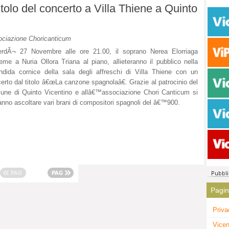
tolo del concerto a Villa Thiene a Quinto
ciazione Choricanticum
erdÃ¬ 27 Novembre alle ore 21.00, il soprano Nerea Elorriaga
eme a Nuria Ollora Triana al piano, allieteranno il pubblico nella
ndida cornice della sala degli affreschi di Villa Thiene con un
erto dal titolo â€œLa canzone spagnolaâ€. Grazie al patrocinio del
ne di Quinto Vicentino e allâ€™associazione Chori Canticum si
anno ascoltare vari brani di compositori spagnoli del â€™900.
Pagi
Priva
Vicen