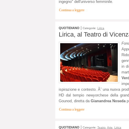
ingegno" dell'universo femminile.
Continua a leggere
|
QUOTIDIANO
Categorie:
Lirica
Lirica, al Teatro di Vice
Fond
Appu
Rid
genn
in d
mar
Verd
impe
ispirazione e contesto. Ãˆ una nuova prod
HD dal tempio newyorchese della grand
Gounod, diretta da
Gianandrea Noseda
p
Continua a leggere
|
QUOTIDIANO
Categorie:
Teatro
,
Arte
,
Lirica