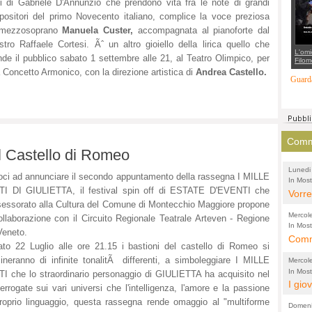
i di Gabriele D'Annunzio che prendono vita fra le note di grandi
suppo
regia
ositori del primo Novecento italiano, complice la voce preziosa
 mezzosoprano
Manuela Custer,
accompagnata al pianoforte dal
tro Raffaele Cortesi. Ãˆ un altro gioiello della lirica quello che
L'omi
nde il pubblico sabato 1 settembre alle 21, al Teatro Olimpico, per
Filom
Maran
da Concetto Armonico, con la direzione artistica di
Andrea Castello.
carab
Guarda
marit
più a
di...
Comme
al Castello di Romeo
Lunedi
ci ad annunciare il secondo appuntamento della rassegna I MILLE
In Most
(Lucian
TI DI GIULIETTA, il festival spin off di ESTATE D'EVENTI che
di vola
Vorre
sessorato alla Cultura del Comune di Montecchio Maggiore propone
inten
Mercol
ollaborazione con il Circuito Regionale Teatrale Arteven - Regione
e sag
In Most
Veneto.
Cultura
Comme
conti
to 22 Luglio alle ore 21.15 i bastioni del castello di Romeo si
per il 
anche
Chier
mineranno di infinite tonalitÃ differenti, a simboleggiare I MILLE
Mercol
comp
FORT
In Most
I che lo straordinario personaggio di GIULIETTA ha acquisito nel
Cultura
I gio
promo
TUTTA
terrogate sui vari universi che l'intelligenza, l'amore e la passione
per il 
mostr
effet
RUSS
proprio linguaggio, questa rassegna rende omaggio al "multiforme
Domeni