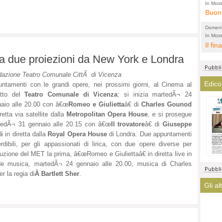
l'amm
ECCEL
In Most
ovunqu
Buon 
total
alta 
provi
Citta
Domeni
altre 
propa
In Most
(Lucian
ovunqu
Il fin
di tu
CASO
POLIT
averl
nza due proiezioni da New York e Londra
Meno 
elezi
aiuta
Amen
azione Teatro Comunale CittÃ di Vicenza
argom
a que
Edico
ntamenti con le grandi opere, nei prossimi giorni, al Cinema al
? La 
mostr
otto del
Teatro Comunale di Vicenza
; si inizia martedÃ¬ 24
lasci
fatto
aio alle 20.00 con â€œ
Romeo e Giulietta
â€ di
Charles Gounod
magis
ha co
iretta via satellite dalla
Metropolitan Opera House
, e si prosegue
immag
tedÃ¬ 31 gennaio alle 20.15 con â€œ
Il trovatore
â€ di
Giuseppe
arriv
i
in diretta dalla
Royal Opera House
di Londra. Due appuntamenti
turis
rdibili, per gli appassionati di lirica, con due opere diverse per
uzione del MET la prima, â€œRomeo e Giuliettaâ€ in diretta live in
e musica, martedÃ¬ 24 gennaio alle 20.00, musica di Charles
er la regia di
Â Bartlett Sher
.
Gli al