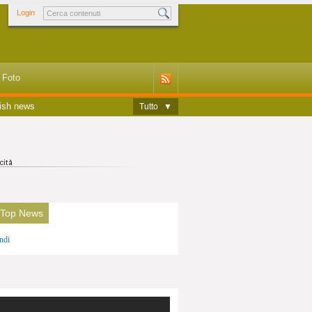
Login
Foto
ish news
Tutto
▼
 Top News
ndi