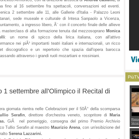
a fino al 16 settembre fra spettacoli, conversazioni ed eventi.
nica 2 settembre alle 11, alle Gallerie d'Italia - Palazzo Leoni
anari, sede museale e culturale di Intesa Sanpaolo a Vicenza,
puntamento, a ingresso libero, Ã¨ con il concerto finale delle allieve
a masterclass di alta formazione tenuta dal mezzosoprano
Monica
lli
: un nome di spicco della lirica italiana, con all'attivo
ormance nei piÃ¹ importanti teatri italiani e internazionali, un ricco
et discografico e un repertorio che spazia dall'opera barocca
assando attraverso i grandi ruoli mozartiani e rossiniani.
PiùT
o 1 settembre all'Olimpico il Recital di
tera giornata rientra nelle Celebrazioni per il 50Â° della scomparsa
ullio Serafin
, direttore d'orchestra veneto, scopritore di
Maria
Risto
as.
GiÃ nel pomeriggio, consegna del primo Premio Archivio
Venet
appel
ico Tullio Serafin al maestro
Maurizio Arena
, con un'esibizione del
Aless
ralto
Serena Lazzarini.
mette
con 