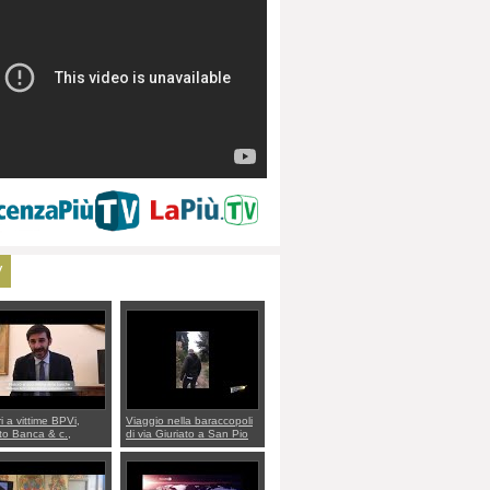
V
ri a vittime BPVi,
Viaggio nella baraccopoli
o Banca & c.,
di via Giuriato a San Pio
lo al sottosegretario
X. Vicenza ai Vicentini:
io Villarosa: per
“faremo un regalo di
re ordine convochi
Natale ai residenti”
Di Maio CNCU a