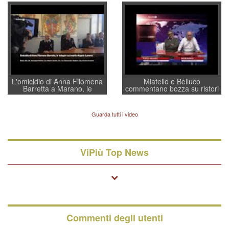
convochi con Di Maio CNCU
residenti”
a supporto della cabina di
regia al Mef
L'omicidio di Anna Filomena
Miatello e Belluco
Barretta a Marano, le
commentano bozza su ristori
indagini dei carabinieri di
BPVi e Veneto Banca
Vicenza sul marito Angelo
Lavarra: più avvincenti di
Guarda tutti i video
quelle di... Barbara D'Urso
ViPiù Top News
Commenti degli utenti