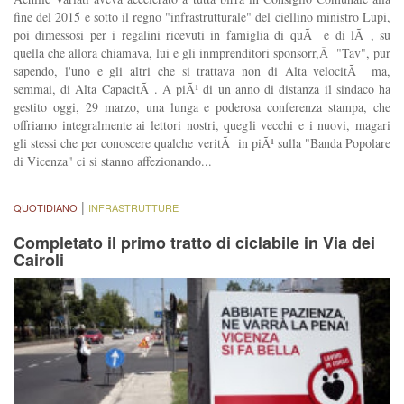
fine del 2015 e sotto il regno "infrastrutturale" del ciellino ministro Lupi,
poi dimessosi per i regalini ricevuti in famiglia di quÃ e di lÃ , su
quella che allora chiamava, lui e gli inmprenditori sponsorr,Â "Tav", pur
sapendo, l'uno e gli altri che si trattava non di Alta velocitÃ ma,
semmai, di Alta CapacitÃ . A piÃ¹ di un anno di distanza il sindaco ha
gestito oggi, 29 marzo, una lunga e poderosa conferenza stampa, che
offriamo integralmente ai lettori nostri, quegli vecchi e i nuovi, magari
gli stessi che per conoscere qualche veritÃ in piÃ¹ sulla "Banda Popolare
di Vicenza" ci si stanno affezionando...
|
QUOTIDIANO
INFRASTRUTTURE
Completato il primo tratto di ciclabile in Via dei
Cairoli