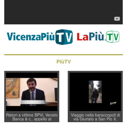
PiùTV
Ristori a vittime BPVi, Veneto
Viaggio nella baraccopoli di
Banca & c., appello al
via Giuriato a San Pio X.
sottosegretario Alessio
Vicenza ai Vicentini: “faremo
Villarosa: per mettere ordine
un regalo di Natale ai