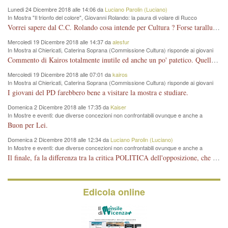
Lunedi 24 Dicembre 2018 alle 14:06 da
Luciano Parolin (Luciano)
In Mostra "Il trionfo del colore", Giovanni Rolando: la paura di volare di Rucco
Vorrei sapere dal C.C. Rolando cosa intende per Cultura ? Forse tarallucci, vino e sagre, o spaghetti tricolori del PD ? Il continuo (s)parlare della mostra a Palazzo Chiericati caro consigliere DANNEGGIA FORTEMENTE l'immagine della città TUTTA e fa deviare i consensi che in RUSSIA (badi bene ex U.R.S.S.) sono ECCELLENTI. A livello artistico l'evento è di alta Valenza culturale, COMPITO di Tutta la Cittadinanza fare il possibile per propagandare l'iniziativa senza farne UN CASO PARTITICO come fa Lei da sempre. Meno Gazebo + Partecipazione! E così sia. Amen.
Mercoledi 19 Dicembre 2018 alle 14:37 da
alesfur
In Mostra al Chiericati, Caterina Soprana (Commissione Cultura) risponde ai giovani
del Pd: "realizzata a costo zero per il Comune"
Commento di Kairos totalmente inutile ed anche un po' patetico. Quella che è completamente mancata è stata la promozione internazionale dell'evento effettuata da chi lo sa fare, l'amministrazione in questo è stata totalmente assente relegando al provincialismo una mostra che meritava ben altre platee ed i risultati sono sotto gli occhi di tutti. Su questo bisogna parlare, il fatto di averla organizzata al Chiericati certo non ha aiutato ma è un aspetto secondario rispetto a quello della promozione. In città con le mostre organizzate da Goldin - che certo ha fatto principalmente i suoi interessi, ma ne ha comunque beneficiato la città in immagine e commercio per il centro - arrivavano giornalmente pullman carichi di turisti. Dove sono i turisti ora?
Mercoledi 19 Dicembre 2018 alle 07:01 da
kairos
In Mostra al Chiericati, Caterina Soprana (Commissione Cultura) risponde ai giovani
del Pd: "realizzata a costo zero per il Comune"
I giovani del PD farebbero bene a visitare la mostra e studiare.
Domenica 2 Dicembre 2018 alle 17:35 da
Kaiser
In Mostre e eventi: due diverse concezioni non confrontabili ovunque e anche a
Vicenza
Buon per Lei.
Domenica 2 Dicembre 2018 alle 12:34 da
Luciano Parolin (Luciano)
In Mostre e eventi: due diverse concezioni non confrontabili ovunque e anche a
Vicenza
Il finale, fa la differenza tra la critica POLITICA dell'opposizione, che ha perso le elezioni ed è minoranza e non trova altri argomenti per politicizzare sul sito qua o là ? La critica d'arte invece è un'altra cosa che lascio agli altri. Per ora mi basta la lezione magistrale del prof. Giulianati.
Edicola online