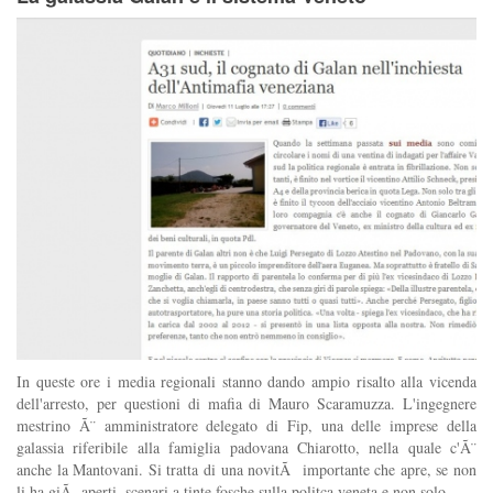
In queste ore i media regionali stanno dando ampio risalto alla vicenda
dell'arresto, per questioni di mafia di Mauro Scaramuzza. L'ingegnere
mestrino Ã¨ amministratore delegato di Fip, una delle imprese della
galassia riferibile alla famiglia padovana Chiarotto, nella quale c'Ã¨
anche la Mantovani. Si tratta di una novitÃ importante che apre, se non
li ha giÃ aperti, scenari a tinte fosche sulla politca veneta e non solo.