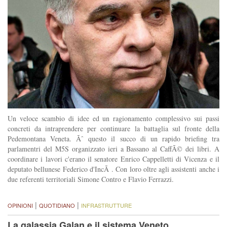
Un veloce scambio di idee ed un ragionamento complessivo sui passi
concreti da intraprendere per continuare la battaglia sul fronte della
Pedemontana Veneta. Ãˆ questo il succo di un rapido briefing tra
parlamentri del M5S organizzato ieri a Bassano al CaffÃ© dei libri. A
coordinare i lavori c'erano il senatore Enrico Cappelletti di Vicenza e il
deputato bellunese Federico d'IncÃ . Con loro oltre agli assistenti anche i
due referenti territoriali Simone Contro e Flavio Ferrazzi.
|
|
OPINIONI
QUOTIDIANO
INFRASTRUTTURE
La galassia Galan e il sistema Veneto