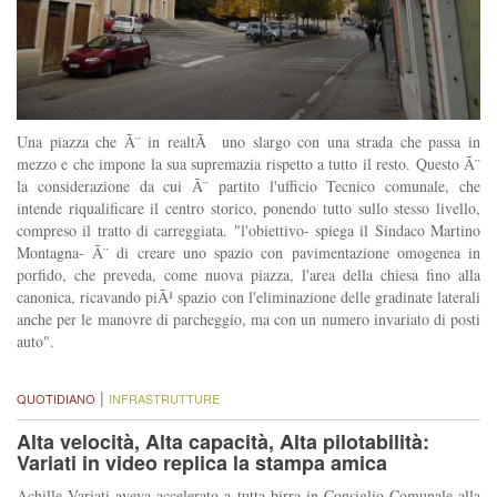
Una piazza che Ã¨ in realtÃ uno slargo con una strada che passa in
mezzo e che impone la sua supremazia rispetto a tutto il resto. Questo Ã¨
la considerazione da cui Ã¨ partito l'ufficio Tecnico comunale, che
intende riqualificare il centro storico, ponendo tutto sullo stesso livello,
compreso il tratto di carreggiata. "l'obiettivo- spiega il Sindaco Martino
Montagna- Ã¨ di creare uno spazio con pavimentazione omogenea in
porfido, che preveda, come nuova piazza, l'area della chiesa fino alla
canonica, ricavando piÃ¹ spazio con l'eliminazione delle gradinate laterali
anche per le manovre di parcheggio, ma con un numero invariato di posti
auto".
|
QUOTIDIANO
INFRASTRUTTURE
Alta velocità, Alta capacità, Alta pilotabilità:
Variati in video replica la stampa amica
Achille Variati aveva accelerato a tutta birra in Consiglio Comunale alla