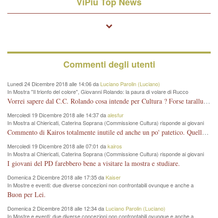
ViPiù Top News
Commenti degli utenti
Lunedi 24 Dicembre 2018 alle 14:06 da
Luciano Parolin (Luciano)
In Mostra "Il trionfo del colore", Giovanni Rolando: la paura di volare di Rucco
Vorrei sapere dal C.C. Rolando cosa intende per Cultura ? Forse tarallucci, vino e sagre, o spaghetti tricolori del PD ? Il continuo (s)parlare della mostra a Palazzo Chiericati caro consigliere DANNEGGIA FORTEMENTE l'immagine della città TUTTA e fa deviare i consensi che in RUSSIA (badi bene ex U.R.S.S.) sono ECCELLENTI. A livello artistico l'evento è di alta Valenza culturale, COMPITO di Tutta la Cittadinanza fare il possibile per propagandare l'iniziativa senza farne UN CASO PARTITICO come fa Lei da sempre. Meno Gazebo + Partecipazione! E così sia. Amen.
Mercoledi 19 Dicembre 2018 alle 14:37 da
alesfur
In Mostra al Chiericati, Caterina Soprana (Commissione Cultura) risponde ai giovani
del Pd: "realizzata a costo zero per il Comune"
Commento di Kairos totalmente inutile ed anche un po' patetico. Quella che è completamente mancata è stata la promozione internazionale dell'evento effettuata da chi lo sa fare, l'amministrazione in questo è stata totalmente assente relegando al provincialismo una mostra che meritava ben altre platee ed i risultati sono sotto gli occhi di tutti. Su questo bisogna parlare, il fatto di averla organizzata al Chiericati certo non ha aiutato ma è un aspetto secondario rispetto a quello della promozione. In città con le mostre organizzate da Goldin - che certo ha fatto principalmente i suoi interessi, ma ne ha comunque beneficiato la città in immagine e commercio per il centro - arrivavano giornalmente pullman carichi di turisti. Dove sono i turisti ora?
Mercoledi 19 Dicembre 2018 alle 07:01 da
kairos
In Mostra al Chiericati, Caterina Soprana (Commissione Cultura) risponde ai giovani
del Pd: "realizzata a costo zero per il Comune"
I giovani del PD farebbero bene a visitare la mostra e studiare.
Domenica 2 Dicembre 2018 alle 17:35 da
Kaiser
In Mostre e eventi: due diverse concezioni non confrontabili ovunque e anche a
Vicenza
Buon per Lei.
Domenica 2 Dicembre 2018 alle 12:34 da
Luciano Parolin (Luciano)
In Mostre e eventi: due diverse concezioni non confrontabili ovunque e anche a