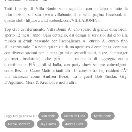
Tutti i party di Villa Bonin sono segnalati con anticipo e tutte le
informazioni sul sito (www.villabonin.it) e sulla pagina Facebook di
questo club (https://www.facebook.com/VILLABONIN).
Top club di riferimento, Villa Bonin Ã¨ uno spazio di grandi dimensioni
aperto 12 mesi l'anno. Ogni dettaglio, dal design al servizio, dal cibo alla
musica ai drink passando per l'accoglienza Ã¨ curato Ã¨ curato fino
all'inverosimile. La notte qui inizia da un aperitivo d'eccellenza, continua
con diverse opzioni per la cena (primi e secondi piatti, pizze, hamburger
gourmet, insalatone), che giÃ un momento di aggregazione e
divertimento. PiÃ¹ tardi si balla, con party show sempre coinvolgenti
come Besame, Cuore Matto e tanti altri. In console tra i dj resident c'Ã¨
Andrea Bozzi,
una sicurezza come
tra i guest Bob Sinclar, Gigi
D'Agostino, Merk & Kremont e molti altri.
Leggi tutti gli articoli su:
villa bonin
,
Mattia de Luca
,
Mattia Sonic
,
Nicola Bozzetto.
,
Jay Santos
,
Andrea Bozzi