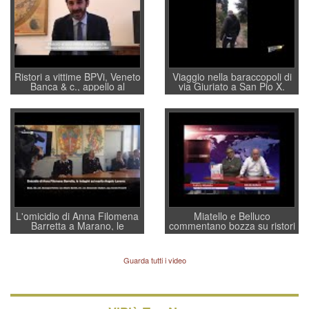
Ristori a vittime BPVi, Veneto
Viaggio nella baraccopoli di
Banca & c., appello al
via Giuriato a San Pio X.
sottosegretario Alessio
Vicenza ai Vicentini: “faremo
Villarosa: per mettere ordine
un regalo di Natale ai
convochi con Di Maio CNCU
residenti”
a supporto della cabina di
regia al Mef
L'omicidio di Anna Filomena
Miatello e Belluco
Barretta a Marano, le
commentano bozza su ristori
indagini dei carabinieri di
BPVi e Veneto Banca
Vicenza sul marito Angelo
Lavarra: più avvincenti di
Guarda tutti i video
quelle di... Barbara D'Urso