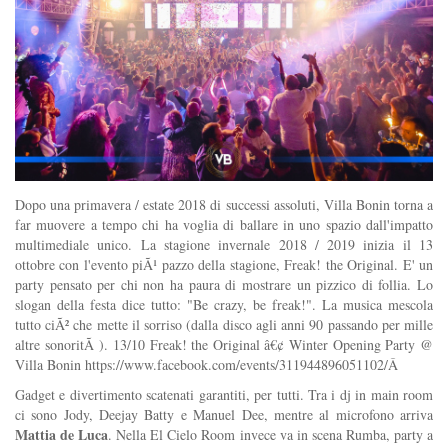
Dopo una primavera / estate 2018 di successi assoluti, Villa Bonin torna a
far muovere a tempo chi ha voglia di ballare in uno spazio dall'impatto
multimediale unico. La stagione invernale 2018 / 2019 inizia il 13
ottobre con l'evento piÃ¹ pazzo della stagione, Freak! the Original. E' un
party pensato per chi non ha paura di mostrare un pizzico di follia. Lo
slogan della festa dice tutto: "Be crazy, be freak!". La musica mescola
tutto ciÃ² che mette il sorriso (dalla disco agli anni 90 passando per mille
altre sonoritÃ ). 13/10 Freak! the Original â€¢ Winter Opening Party @
Villa Bonin https://www.facebook.com/events/311944896051102/Â
Gadget e divertimento scatenati garantiti, per tutti. Tra i dj in main room
ci sono Jody, Deejay Batty e Manuel Dee, mentre al microfono arriva
Mattia de Luca
. Nella El Cielo Room invece va in scena Rumba, party a