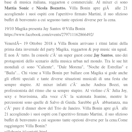
base di musica italiana, reggaeton e commerciale. Al mixer ci sono
Mattia Sonic
Nicola Bozzetto.
e
Villa Bonin apre giÃ alle 21
accogliendo i suoi ospiti con l'aperitivo firmato Martini, il suo sfizioso
buffet di benvenuto a cui seguono tante opzioni diverse per la cena.
19/10 Magika presenta Jay Santos @Villa Bonin
https://www.facebook.com/events/279711162866492/
VenerdÃ¬ 19 Ottobre 2018 a Villa Bonin arrivano i ritmi latini della
prima data invernale del party Magika, reggaeton & pop music sin ugual.
Jay Santos
E non Ã¨ tutto. In console c'Ã¨ un super guest come
, uno dei
protagonisti dello scenario della musica urban nel mondo. Tra le sue hit
mondiali ci sono "Caliente", "Dale Morena", "Noche de Estrellas" e
"Baila"... Chi viene a Villa Bonin per ballare con Magika si gode anche
gli effetti speciali e tante diverse situazioni musicali di una festa che
sempre stupire. Al mixer infatti c'Ã¨ anche Andrea Bozzi, un
professionista del ritmo che sa sempre stupire. Al violino c'Ã¨ Julia Joy,
sexy e bravissima, alla voce c'Ã¨ la scatenata Jeanine, mentre le
percussioni sono quelle di Salvo di Guida. Sarebbe giÃ abbastanza, ma
c'Ã¨ pure il dinner show del Trio de Janeiro. Villa Bonin apre giÃ alle
21 accogliendo i suoi ospiti con l'aperitivo firmato Martini, il suo sfizioso
buffet di benvenuto a cui seguono tante opzioni diverse per la cena.Come
raggiungere Villa Bonin?
villabonin.it/contatti.html