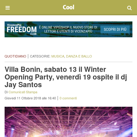
|
QUOTIDIANO
CATEGORIE:
MUSICA
,
DANZA E BALLO
Villa Bonin, sabato 13 il Winter
Opening Party, venerdì 19 ospite il dj
Jay Santos
Di
Comunicati Stampa
|
Giovedi 11 Ottobre 2018 alle 16:40
0 commenti