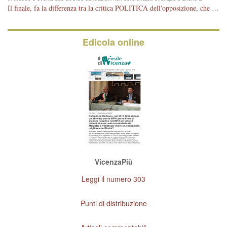
Vicenza
Il finale, fa la differenza tra la critica POLITICA dell'opposizione, che ha perso le elezioni ed è minoranza e non trova altri argomenti per politicizzare sul sito qua o là ? La critica d'arte invece è un'altra cosa che lascio agli altri. Per ora mi basta la lezione magistrale del prof. Giulianati.
Edicola online
VicenzaPiù
Leggi il numero 303
Punti di distribuzione