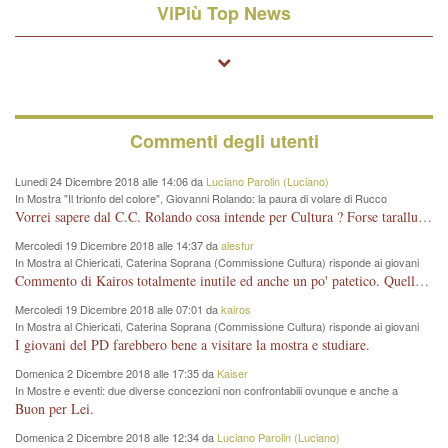
ViPiù Top News
Commenti degli utenti
Lunedi 24 Dicembre 2018 alle 14:06 da
Luciano Parolin (Luciano)
In Mostra "Il trionfo del colore", Giovanni Rolando: la paura di volare di Rucco
Vorrei sapere dal C.C. Rolando cosa intende per Cultura ? Forse tarallucci, vino e sagre, o spaghetti tricolori del PD ? Il continuo (s)parlare della mostra a Palazzo Chiericati caro consigliere DANNEGGIA FORTEMENTE l'immagine della città TUTTA e fa deviare i consensi che in RUSSIA (badi bene ex U.R.S.S.) sono ECCELLENTI. A livello artistico l'evento è di alta Valenza culturale, COMPITO di Tutta la Cittadinanza fare il possibile per propagandare l'iniziativa senza farne UN CASO PARTITICO come fa Lei da sempre. Meno Gazebo + Partecipazione! E così sia. Amen.
Mercoledi 19 Dicembre 2018 alle 14:37 da
alesfur
In Mostra al Chiericati, Caterina Soprana (Commissione Cultura) risponde ai giovani
del Pd: "realizzata a costo zero per il Comune"
Commento di Kairos totalmente inutile ed anche un po' patetico. Quella che è completamente mancata è stata la promozione internazionale dell'evento effettuata da chi lo sa fare, l'amministrazione in questo è stata totalmente assente relegando al provincialismo una mostra che meritava ben altre platee ed i risultati sono sotto gli occhi di tutti. Su questo bisogna parlare, il fatto di averla organizzata al Chiericati certo non ha aiutato ma è un aspetto secondario rispetto a quello della promozione. In città con le mostre organizzate da Goldin - che certo ha fatto principalmente i suoi interessi, ma ne ha comunque beneficiato la città in immagine e commercio per il centro - arrivavano giornalmente pullman carichi di turisti. Dove sono i turisti ora?
Mercoledi 19 Dicembre 2018 alle 07:01 da
kairos
In Mostra al Chiericati, Caterina Soprana (Commissione Cultura) risponde ai giovani
del Pd: "realizzata a costo zero per il Comune"
I giovani del PD farebbero bene a visitare la mostra e studiare.
Domenica 2 Dicembre 2018 alle 17:35 da
Kaiser
In Mostre e eventi: due diverse concezioni non confrontabili ovunque e anche a
Vicenza
Buon per Lei.
Domenica 2 Dicembre 2018 alle 12:34 da
Luciano Parolin (Luciano)