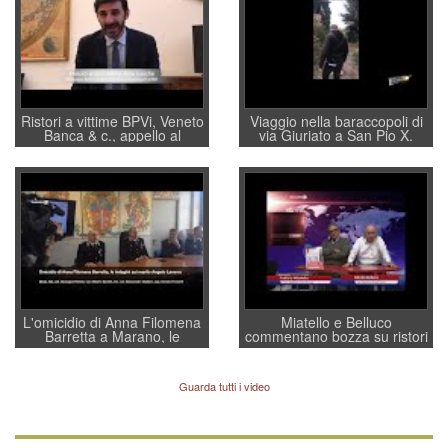
Ristori a vittime BPVi, Veneto
Viaggio nella baraccopoli di
Banca & c., appello al
via Giuriato a San Pio X.
sottosegretario Alessio
Vicenza ai Vicentini: “faremo
Villarosa: per mettere ordine
un regalo di Natale ai
convochi con Di Maio CNCU
residenti”
a supporto della cabina di
regia al Mef
L'omicidio di Anna Filomena
Miatello e Belluco
Barretta a Marano, le
commentano bozza su ristori
indagini dei carabinieri di
BPVi e Veneto Banca
Vicenza sul marito Angelo
Lavarra: più avvincenti di
Guarda tutti i video
quelle di... Barbara D'Urso