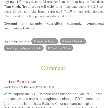
registrati 127mila visitatori. Mentre per la mostraÂ in Basilica Palladiana
Van Gogh. Tra il grano e il cielo
"
" si Ã¨ raggiunta quota 446.218 con
punte di visitatori che hanno superato i 7.700 in una sola giornata.
Classificandosi tra le top ten al mondo per il 2018.
Giovanni B. Rolando, consigliere comunale, componente
commissione Cultura
Leggi tutti gli articoli su:
Francesco Rucco
,
Giovanni Rolando
,
Van Gogh tra il grano e il cielo
,
Il Trionfo del Colore
Commenti
Luciano Parolin (Luciano)
Inviato Lunedi 24 Dicembre 2018 alle 14:06
Vorrei sapere dal C.C. Rolando cosa intende per Cultura ? Forse
tarallucci, vino e sagre, o spaghetti tricolori del PD ? Il continuo
(s)parlare della mostra a Palazzo Chiericati caro consigliere