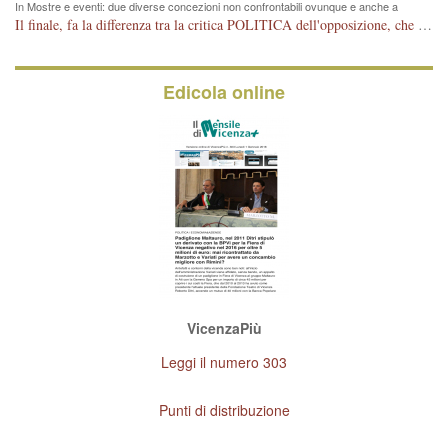
In Mostre e eventi: due diverse concezioni non confrontabili ovunque e anche a
Vicenza
Il finale, fa la differenza tra la critica POLITICA dell'opposizione, che ha perso le elezioni ed è minoranza e non trova altri argomenti per politicizzare sul sito qua o là ? La critica d'arte invece è un'altra cosa che lascio agli altri. Per ora mi basta la lezione magistrale del prof. Giulianati.
Edicola online
VicenzaPiù
Leggi il numero 303
Punti di distribuzione