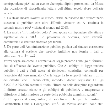
corrispondente piÃ¹ ad un evento che ospita dipinti provenienti da Mosca
che occasione di straordinaria lettura dell'ultimo secolo d'oro dell'arte
veneta.
3. La stessa mostra svoltasi al museo Puskin ha riscosso uno straordinario
successo di pubblico con oltre 450mila visitatori ed Ã¨ risultata la
seconda mostra piÃ¹ visitata al mondo nel 2018.
4. La mostra "Il trionfo del colore" non appare corrispondere alle attese e
aspettative della cittÃ e provincia di Vicenza, delle attivitÃ
commerciali e strutture ricettive per turisti.
5. Da parte dell'Amministrazione pubblica guidata dal sindaco e assessore
alla cultura si sostiene che sarebbe legittimo non fornire i dati di
affluenza. Non Ã¨ cosÃ¬.
Vorrei segnalare come la normativa di legge prevede l'obbligo di fornire i
dati di affluenza dell'evento pubblico. Che Ã¨ obbligo di legge rendere
pubblici i dati e farli avere ai richiedenti consiglieri comunali per
l'esercizio del loro mandato. Che la legge ha lo scopo di tutelare i diritti
dei cittadini che li hanno eletti, secondo i decreti legislativi D. Lgs
33/2013 e 97/2016 recante il titolo: "Riordino della disciplina riguardante
il diritto accesso civico e gli obblighi di pubblicitÃ , trasparenza e
diffusione di informazione da parte delle pubbliche amministrazioni."
6. E' appena il caso, infine, di sottolineare che per la mostra di
Giambattista Cima a Conegliano, cittÃ di 35mila abitanti, sono stati