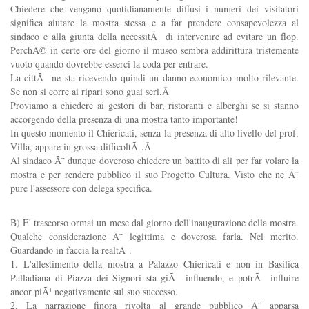
Chiedere che vengano quotidianamente diffusi i numeri dei visitatori
significa aiutare la mostra stessa e a far prendere consapevolezza al
sindaco e alla giunta della necessitÃ di intervenire ad evitare un flop.
PerchÃ© in certe ore del giorno il museo sembra addirittura tristemente
vuoto quando dovrebbe esserci la coda per entrare.
La cittÃ ne sta ricevendo quindi un danno economico molto rilevante.
Se non si corre ai ripari sono guai seri.Â
Proviamo a chiedere ai gestori di bar, ristoranti e alberghi se si stanno
accorgendo della presenza di una mostra tanto importante!
In questo momento il Chiericati, senza la presenza di alto livello del prof.
Villa, appare in grossa difficoltÃ .Â
Al sindaco Ã¨ dunque doveroso chiedere un battito di ali per far volare la
mostra e per rendere pubblico il suo Progetto Cultura. Visto che ne Ã¨
pure l'assessore con delega specifica.
B) E' trascorso ormai un mese dal giorno dell'inaugurazione della mostra.
Qualche considerazione Ã¨ legittima e doverosa farla. Nel merito.
Guardando in faccia la realtÃ .
1. L'allestimento della mostra a Palazzo Chiericati e non in Basilica
Palladiana di Piazza dei Signori sta giÃ influendo, e potrÃ influire
ancor piÃ¹ negativamente sul suo successo.
2. La narrazione finora rivolta al grande pubblico Ã¨ apparsa