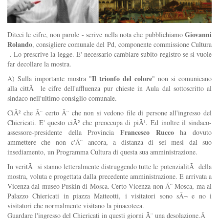
Giovanni
Diteci le cifre, non parole - scrive nella nota che pubblichiamo
Rolando
, consigliere comunale del Pd, componente commissione Cultura
-. Lo prescrive la legge. E' necessario cambiare subito registro se si vuole
far decollare la mostra.
Il trionfo del colore
A) Sulla importante mostra "
" non si comunicano
alla cittÃ le cifre dell'affluenza pur chieste in Aula dal sottoscritto al
sindaco nell'ultimo consiglio comunale.
CiÃ² che Ã¨ certo Ã¨ che non si vedono file di persone all'ingresso del
Chiericati. E' questo ciÃ² che preoccupa di piÃ¹. Ed inoltre il sindaco-
Francesco Rucco
assessore-presidente della Provincia
ha dovuto
ammettere che non c'Ã¨ ancora, a distanza di sei mesi dal suo
insediamento, un Programma Cultura di questa sua amministrazione.
In veritÃ si stanno letteralmente distruggendo tutte le potenzialitÃ della
mostra, voluta e progettata dalla precedente amministrazione. E arrivata a
Vicenza dal museo Puskin di Mosca. Certo Vicenza non Ã¨ Mosca, ma al
Palazzo Chiericati in piazza Matteotti, i visitatori sono sÃ¬ e no i
visitatori che normalmente visitano la pinacoteca.
Guardare l'ingresso del Chiericati in questi giorni Ã¨ una desolazione.Â