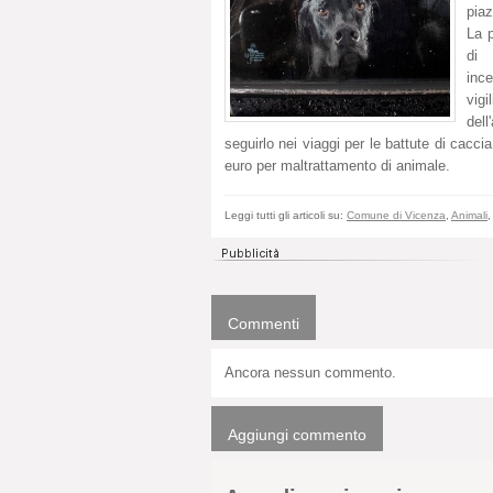
piaz
La p
di 
ince
vigi
del
seguirlo nei viaggi per le battute di caccia
euro per maltrattamento di animale.
Leggi tutti gli articoli su:
Comune di Vicenza
,
Animali
Commenti
Ancora nessun commento.
Aggiungi commento