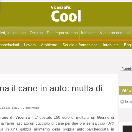
VicenzaPiùCool - Spettacoli, cultura, eventi, gossip di Vicenza, Bassano, Thiene, Schio, Montecchio, Arzignano e del Vicentino.
eri, italiani oggi
Opinioni
Rassegna stampa
Inchieste
Video on demand
ssociazioni
Lavoro
Ambiente
Scuola e formazione
Interviste
Engl
 il cane in auto: multa di
ViPiù
Espa
|
013 alle 14:10
0 commenti
une di Vicenza -
E' costato 150 euro di multa a un 66enne di
na l'aver lasciato un cucciolo di cane per due ore senza cibo nÃ©
ua in una gabbia all'interno della propria auto parcheggiata in