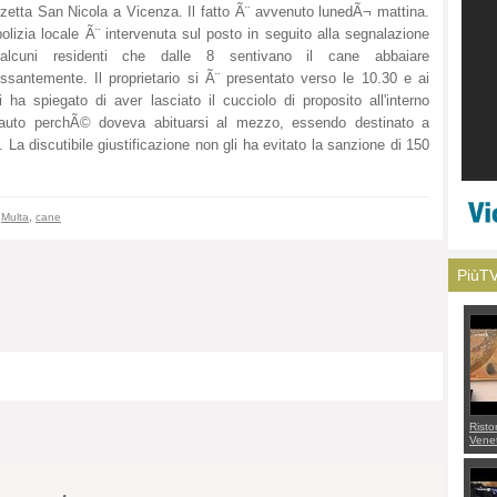
zetta San Nicola a Vicenza. Il fatto Ã¨ avvenuto lunedÃ¬ mattina.
olizia locale Ã¨ intervenuta sul posto in seguito alla segnalazione
alcuni residenti che dalle 8 sentivano il cane abbaiare
ssantemente. Il proprietario si Ã¨ presentato verso le 10.30 e ai
li ha spiegato di aver lasciato il cucciolo di proposito all'interno
l'auto perchÃ© doveva abituarsi al mezzo, essendo destinato a
. La discutibile giustificazione non gli ha evitato la sanzione di 150
,
Multa
,
cane
PiùT
Risto
Venet
appel
Aless
mette
con 