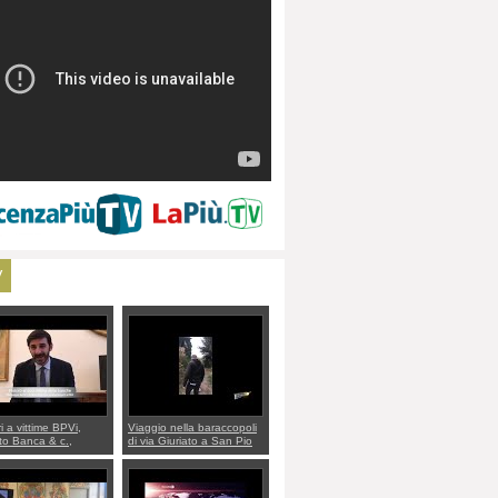
V
ri a vittime BPVi,
Viaggio nella baraccopoli
o Banca & c.,
di via Giuriato a San Pio
lo al sottosegretario
X. Vicenza ai Vicentini:
io Villarosa: per
“faremo un regalo di
re ordine convochi
Natale ai residenti”
Di Maio CNCU a