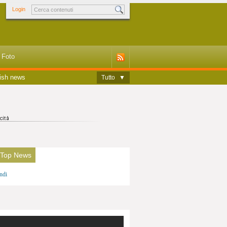
Login
Foto
ish news
Tutto
▼
 Top News
ndi