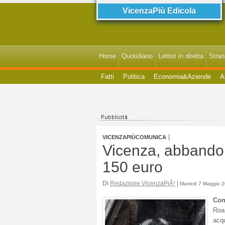
VicenzaPiù Edicola
Home
Quotidiano
Lettori in diretta
StranI
Fatti
Politica
Economia&Aziende
A
|
VICENZAPIÙCOMUNICA
Vicenza, abbandona
150 euro
Di
Redazione VicenzaPiÃ¹
|
Martedi 7 Maggio 2
Com
Roa
acq