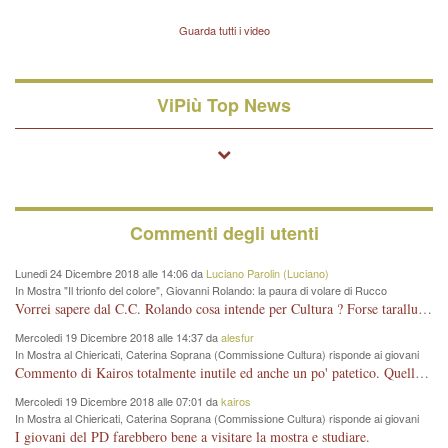
Vicenza sul marito Angelo
Lavarra: più avvincenti di
Guarda tutti i video
quelle di... Barbara D'Urso
ViPiù Top News
Commenti degli utenti
Lunedi 24 Dicembre 2018 alle 14:06 da
Luciano Parolin (Luciano)
In Mostra "Il trionfo del colore", Giovanni Rolando: la paura di volare di Rucco
Vorrei sapere dal C.C. Rolando cosa intende per Cultura ? Forse tarallucci, vino e sagre, o spaghetti tricolori del PD ? Il continuo (s)parlare della mostra a Palazzo Chiericati caro consigliere DANNEGGIA FORTEMENTE l'immagine della città TUTTA e fa deviare i consensi che in RUSSIA (badi bene ex U.R.S.S.) sono ECCELLENTI. A livello artistico l'evento è di alta Valenza culturale, COMPITO di Tutta la Cittadinanza fare il possibile per propagandare l'iniziativa senza farne UN CASO PARTITICO come fa Lei da sempre. Meno Gazebo + Partecipazione! E così sia. Amen.
Mercoledi 19 Dicembre 2018 alle 14:37 da
alesfur
In Mostra al Chiericati, Caterina Soprana (Commissione Cultura) risponde ai giovani
del Pd: "realizzata a costo zero per il Comune"
Commento di Kairos totalmente inutile ed anche un po' patetico. Quella che è completamente mancata è stata la promozione internazionale dell'evento effettuata da chi lo sa fare, l'amministrazione in questo è stata totalmente assente relegando al provincialismo una mostra che meritava ben altre platee ed i risultati sono sotto gli occhi di tutti. Su questo bisogna parlare, il fatto di averla organizzata al Chiericati certo non ha aiutato ma è un aspetto secondario rispetto a quello della promozione. In città con le mostre organizzate da Goldin - che certo ha fatto principalmente i suoi interessi, ma ne ha comunque beneficiato la città in immagine e commercio per il centro - arrivavano giornalmente pullman carichi di turisti. Dove sono i turisti ora?
Mercoledi 19 Dicembre 2018 alle 07:01 da
kairos
In Mostra al Chiericati, Caterina Soprana (Commissione Cultura) risponde ai giovani
del Pd: "realizzata a costo zero per il Comune"
I giovani del PD farebbero bene a visitare la mostra e studiare.