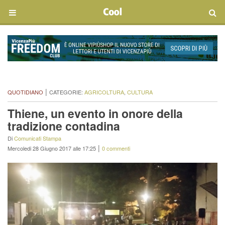
|
QUOTIDIANO
CATEGORIE:
AGRICOLTURA
,
CULTURA
Thiene, un evento in onore della
tradizione contadina
Di
Comunicati Stampa
|
Mercoledi 28 Giugno 2017 alle 17:25
0 commenti