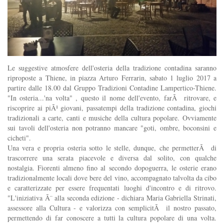
Le suggestive atmosfere dell'osteria della tradizione contadina saranno
riproposte a Thiene, in piazza Arturo Ferrarin, sabato 1 luglio 2017 a
partire dalle 18.00 dal Gruppo Tradizioni Contadine Lampertico-Thiene.
"In osteria...'na volta" , questo il nome dell'evento, farÃ ritrovare, e
riscoprire ai piÃ¹ giovani, passatempi della tradizione contadina, giochi
tradizionali a carte, canti e musiche della cultura popolare. Ovviamente
sui tavoli dell'osteria non potranno mancare "goti, ombre, boconsini e
cicheti".
Una vera e propria osteria sotto le stelle, dunque, che permetterÃ di
trascorrere una serata piacevole e diversa dal solito, con qualche
nostalgia. Fiorenti almeno fino al secondo dopoguerra, le osterie erano
tradizionalmente locali dove bere del vino, accompagnato talvolta da cibo
e caratterizzate per essere frequentati luoghi d'incontro e di ritrovo.
"L'iniziativa Ã¨ alla seconda edizione - dichiara Maria Gabriella Strinati,
assessore alla Cultura - e valorizza con semplicitÃ il nostro passato,
permettendo di far conoscere a tutti la cultura popolare di una volta.