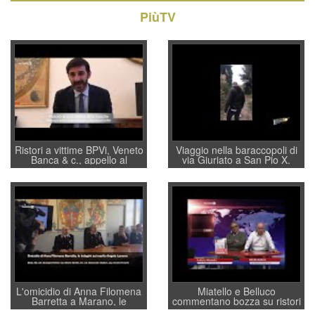
PiùTV
Ristori a vittime BPVi, Veneto
Viaggio nella baraccopoli di
Banca & c., appello al
via Giuriato a San Pio X.
sottosegretario Alessio
Vicenza ai Vicentini: “faremo
Villarosa: per mettere ordine
un regalo di Natale ai
convochi con Di Maio CNCU
residenti”
a supporto della cabina di
regia al Mef
L'omicidio di Anna Filomena
Miatello e Belluco
Barretta a Marano, le
commentano bozza su ristori
indagini dei carabinieri di
BPVi e Veneto Banca