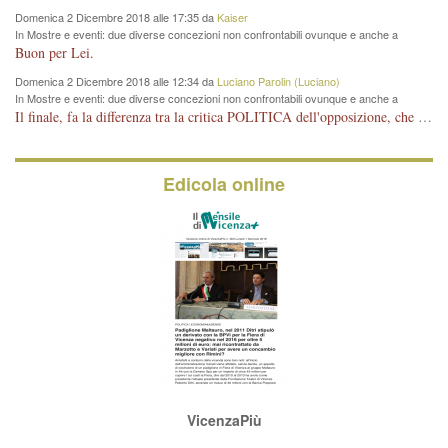
Domenica 2 Dicembre 2018 alle 17:35 da
Kaiser
In Mostre e eventi: due diverse concezioni non confrontabili ovunque e anche a
Vicenza
Buon per Lei.
Domenica 2 Dicembre 2018 alle 12:34 da
Luciano Parolin (Luciano)
In Mostre e eventi: due diverse concezioni non confrontabili ovunque e anche a
Vicenza
Il finale, fa la differenza tra la critica POLITICA dell'opposizione, che ha perso le elezioni ed è minoranza e non trova altri argomenti per politicizzare sul sito qua o là ? La critica d'arte invece è un'altra cosa che lascio agli altri. Per ora mi basta la lezione magistrale del prof. Giulianati.
Edicola online
VicenzaPiù