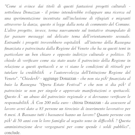
"Come si evince dai titoli di questi fantasiosi progetti culturali -
sottolinea Donazzan - il primo intenderebbe sviluppare una ricerca ed
una sperimentazione incentrata sull'inclusione di rifugiati e migranti
attraverso la danza, questo si legge dalla nota di commento del Comune.
L'altro progetto, invece, torna nuovamente sul tentativo strampalato di
far passare messaggi sul delicato tema dell'orientamento sessuale.
Entrambi i progetti troverebbero ospitalitÃ all'interno della Rassegna
finanziata e patrocinata dalla Regione del Veneto che ha su questi temi in
particolare un ben chiaro e opposto indirizzo culturale e politico. Ti
chiedo di verificare come sia stato usato il patrocinio della Regione in
relazione a questi spettacoli e se vi siano le condizioni di ritirarli per
tutelare la credibilitÃ e l'autorevolezza dell'Istituzione Regione del
Veneto
". "
ChiederÃ²
- aggiunge Donazzan -
che non sia piÃ¹ finanziata al
buio la Rassegna "Opera Estate Festival" e che non si dia piÃ¹ il
patrocinio se non per singole e approvate manifestazioni o spettacoli.
Questo Ã¨ un abuso del patrocinio regionale e si dovranno verificare le
responsabilitÃ .Â Con 200 mila euro
- chiosa Donazzan -
da assessore al
lavoro avrei dato a 83 persone un tirocinio di inserimento lavorativo per
6 mesi. A Bassano tutti i bassanesi hanno un lavoro? Quante persone con
piÃ¹ di 50 anni con le loro famiglie al seguito sono in difficoltÃ ? Questa
amministrazione deve vergognarsi per come spende i soldi pubblici
",
conclude.