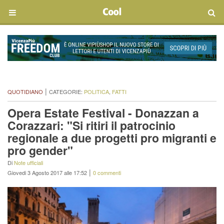
|
QUOTIDIANO
CATEGORIE:
POLITICA
,
FATTI
Opera Estate Festival - Donazzan a
Corazzari: "Si ritiri il patrocinio
regionale a due progetti pro migranti e
pro gender"
Di
Note ufficiali
|
Giovedi 3 Agosto 2017 alle 17:52
0 commenti