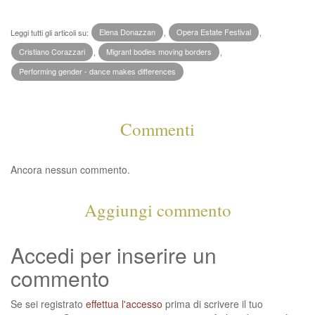
Leggi tutti gli articoli su:
Elena Donazzan
,
Opera Estate Festival
,
Cristiano Corazzari
,
Migrant bodies moving borders
,
Performing gender - dance makes differences
Commenti
Ancora nessun commento.
Aggiungi commento
Accedi per inserire un
commento
Se sei registrato
effettua l'accesso
prima di scrivere il tuo