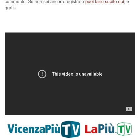
commento. Se non sei ancora registrato
puoi farlo subito qui
, è
gratis.