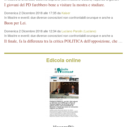
del Pd: "realizzata a costo zero per il Comune"
I giovani del PD farebbero bene a visitare la mostra e studiare.
Domenica 2 Dicembre 2018 alle 17:35 da
Kaiser
In Mostre e eventi: due diverse concezioni non confrontabili ovunque e anche a
Vicenza
Buon per Lei.
Domenica 2 Dicembre 2018 alle 12:34 da
Luciano Parolin (Luciano)
In Mostre e eventi: due diverse concezioni non confrontabili ovunque e anche a
Vicenza
Il finale, fa la differenza tra la critica POLITICA dell'opposizione, che ha perso le elezioni ed è minoranza e non trova altri argomenti per politicizzare sul sito qua o là ? La critica d'arte invece è un'altra cosa che lascio agli altri. Per ora mi basta la lezione magistrale del prof. Giulianati.
Edicola online
VicenzaPiù