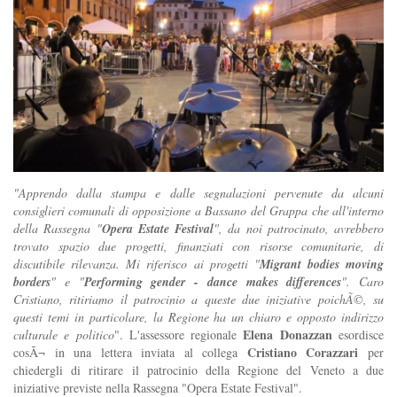
"Apprendo dalla stampa e dalle segnalazioni pervenute da alcuni
consiglieri comunali di opposizione a Bassano del Grappa che all'interno
della Rassegna "
Opera Estate Festival
", da noi patrocinato, avrebbero
trovato spazio due progetti, finanziati con risorse comunitarie, di
discutibile rilevanza. Mi riferisco ai progetti "
Migrant bodies moving
borders
" e "
Performing gender - dance makes differences
". Caro
Cristiano, ritiriamo il patrocinio a queste due iniziative poichÃ©, su
questi temi in particolare, la Regione ha un chiaro e opposto indirizzo
Elena Donazzan
culturale e politico
". L'assessore regionale
esordisce
Cristiano Corazzari
cosÃ¬ in una lettera inviata al collega
per
chiedergli di ritirare il patrocinio della Regione del Veneto a due
iniziative previste nella Rassegna "Opera Estate Festival".