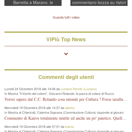
Barretta a Marano, le
commentano bozza su ristori
indagini dei carabinieri di
BPVi e Veneto Banca
Vicenza sul marito Angelo
Lavarra: più avvincenti di
Guarda tutti i video
quelle di... Barbara D'Urso
ViPiù Top News
Commenti degli utenti
Lunedi 24 Dicembre 2018 alle 14:06 da
Luciano Parolin (Luciano)
In Mostra "Il trionfo del colore", Giovanni Rolando: la paura di volare di Rucco
Vorrei sapere dal C.C. Rolando cosa intende per Cultura ? Forse tarallucci, vino e sagre, o spaghetti tricolori del PD ? Il continuo (s)parlare della mostra a Palazzo Chiericati caro consigliere DANNEGGIA FORTEMENTE l'immagine della città TUTTA e fa deviare i consensi che in RUSSIA (badi bene ex U.R.S.S.) sono ECCELLENTI. A livello artistico l'evento è di alta Valenza culturale, COMPITO di Tutta la Cittadinanza fare il possibile per propagandare l'iniziativa senza farne UN CASO PARTITICO come fa Lei da sempre. Meno Gazebo + Partecipazione! E così sia. Amen.
Mercoledi 19 Dicembre 2018 alle 14:37 da
alesfur
In Mostra al Chiericati, Caterina Soprana (Commissione Cultura) risponde ai giovani
del Pd: "realizzata a costo zero per il Comune"
Commento di Kairos totalmente inutile ed anche un po' patetico. Quella che è completamente mancata è stata la promozione internazionale dell'evento effettuata da chi lo sa fare, l'amministrazione in questo è stata totalmente assente relegando al provincialismo una mostra che meritava ben altre platee ed i risultati sono sotto gli occhi di tutti. Su questo bisogna parlare, il fatto di averla organizzata al Chiericati certo non ha aiutato ma è un aspetto secondario rispetto a quello della promozione. In città con le mostre organizzate da Goldin - che certo ha fatto principalmente i suoi interessi, ma ne ha comunque beneficiato la città in immagine e commercio per il centro - arrivavano giornalmente pullman carichi di turisti. Dove sono i turisti ora?
Mercoledi 19 Dicembre 2018 alle 07:01 da
kairos
In Mostra al Chiericati, Caterina Soprana (Commissione Cultura) risponde ai giovani