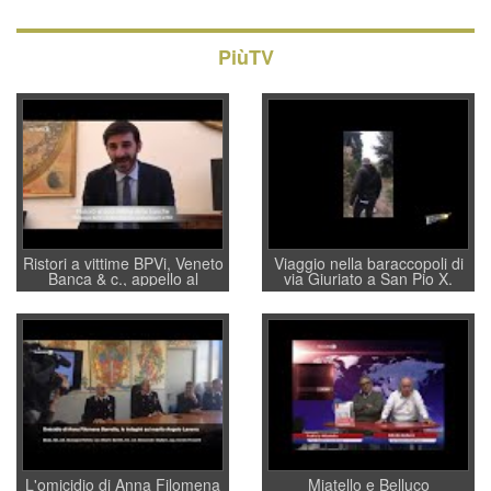
PiùTV
Ristori a vittime BPVi, Veneto
Viaggio nella baraccopoli di
Banca & c., appello al
via Giuriato a San Pio X.
sottosegretario Alessio
Vicenza ai Vicentini: “faremo
Villarosa: per mettere ordine
un regalo di Natale ai
convochi con Di Maio CNCU
residenti”
a supporto della cabina di
regia al Mef
L'omicidio di Anna Filomena
Miatello e Belluco