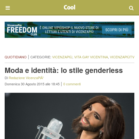
|
QUOTIDIANO
CATEGORIE:
VICENZAPIÙ
,
VITA GAY VICENTINA
,
VICENZAPIÙTV
Moda e identità: lo stile genderless
Di
Redazione VicenzaPiÃ¹
|
Domenica 30 Agosto 2015 alle 18:45
0 commenti