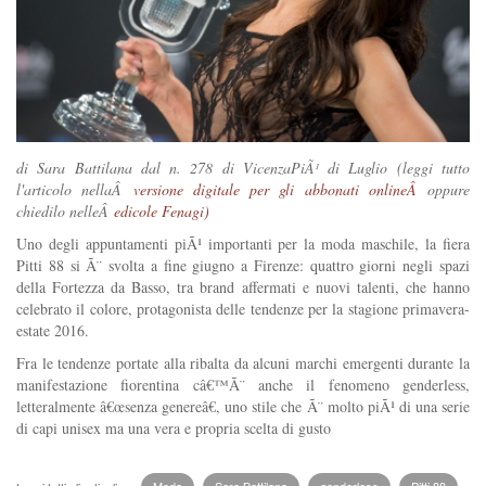
di Sara Battilana dal n. 278 di VicenzaPiÃ¹ di Luglio (leggi tutto
l'articolo nellaÂ
versione digitale per gli abbonati onlineÂ
oppure
chiedilo nelleÂ
edicole Fenagi)
Uno degli appuntamenti piÃ¹ importanti per la moda maschile, la fiera
Pitti 88 si Ã¨ svolta a fine giugno a Firenze: quattro giorni negli spazi
della Fortezza da Basso, tra brand affermati e nuovi talenti, che hanno
celebrato il colore, protagonista delle tendenze per la stagione primavera-
estate 2016.
Fra le tendenze portate alla ribalta da alcuni marchi emergenti durante la
manifestazione fiorentina câ€™Ã¨ anche il fenomeno genderless,
letteralmente â€œsenza genereâ€, uno stile che Ã¨ molto piÃ¹ di una serie
di capi unisex ma una vera e propria scelta di gusto