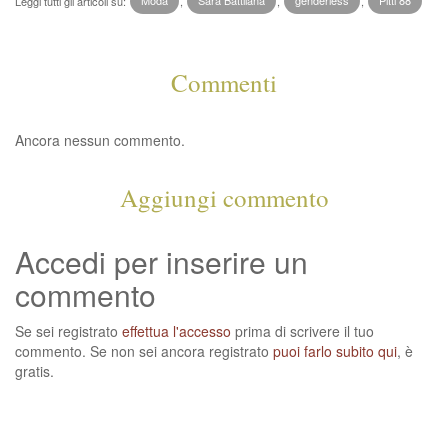
Leggi tutti gli articoli su:
Moda
,
Sara Battilana
,
genderless
,
Pitti 88
Commenti
Ancora nessun commento.
Aggiungi commento
Accedi per inserire un
commento
Se sei registrato
effettua l'accesso
prima di scrivere il tuo
commento. Se non sei ancora registrato
puoi farlo subito qui
, è
gratis.