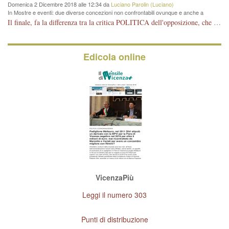
Domenica 2 Dicembre 2018 alle 12:34 da
Luciano Parolin (Luciano)
In Mostre e eventi: due diverse concezioni non confrontabili ovunque e anche a
Vicenza
Il finale, fa la differenza tra la critica POLITICA dell'opposizione, che ha perso le elezioni ed è minoranza e non trova altri argomenti per politicizzare sul sito qua o là ? La critica d'arte invece è un'altra cosa che lascio agli altri. Per ora mi basta la lezione magistrale del prof. Giulianati.
Edicola online
VicenzaPiù
Leggi il numero 303
Punti di distribuzione