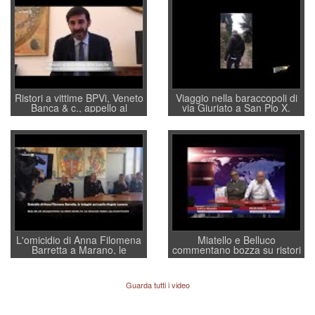
Ristori a vittime BPVi, Veneto
Viaggio nella baraccopoli di
Banca & c., appello al
via Giuriato a San Pio X.
sottosegretario Alessio
Vicenza ai Vicentini: “faremo
Villarosa: per mettere ordine
un regalo di Natale ai
convochi con Di Maio CNCU
residenti”
a supporto della cabina di
regia al Mef
L'omicidio di Anna Filomena
Miatello e Belluco
Barretta a Marano, le
commentano bozza su ristori
indagini dei carabinieri di
BPVi e Veneto Banca
Vicenza sul marito Angelo
Lavarra: più avvincenti di
Guarda tutti i video
quelle di... Barbara D'Urso