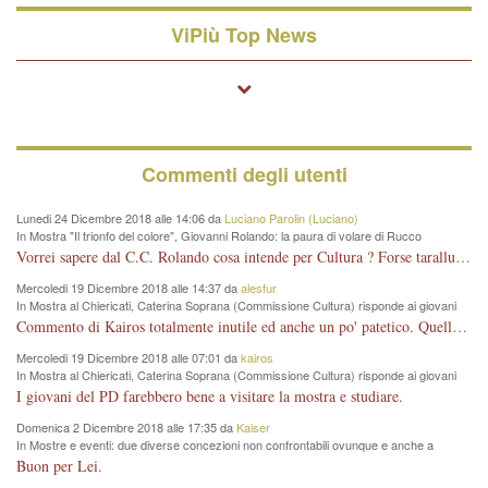
ViPiù Top News
Commenti degli utenti
Lunedi 24 Dicembre 2018 alle 14:06 da
Luciano Parolin (Luciano)
In Mostra "Il trionfo del colore", Giovanni Rolando: la paura di volare di Rucco
Vorrei sapere dal C.C. Rolando cosa intende per Cultura ? Forse tarallucci, vino e sagre, o spaghetti tricolori del PD ? Il continuo (s)parlare della mostra a Palazzo Chiericati caro consigliere DANNEGGIA FORTEMENTE l'immagine della città TUTTA e fa deviare i consensi che in RUSSIA (badi bene ex U.R.S.S.) sono ECCELLENTI. A livello artistico l'evento è di alta Valenza culturale, COMPITO di Tutta la Cittadinanza fare il possibile per propagandare l'iniziativa senza farne UN CASO PARTITICO come fa Lei da sempre. Meno Gazebo + Partecipazione! E così sia. Amen.
Mercoledi 19 Dicembre 2018 alle 14:37 da
alesfur
In Mostra al Chiericati, Caterina Soprana (Commissione Cultura) risponde ai giovani
del Pd: "realizzata a costo zero per il Comune"
Commento di Kairos totalmente inutile ed anche un po' patetico. Quella che è completamente mancata è stata la promozione internazionale dell'evento effettuata da chi lo sa fare, l'amministrazione in questo è stata totalmente assente relegando al provincialismo una mostra che meritava ben altre platee ed i risultati sono sotto gli occhi di tutti. Su questo bisogna parlare, il fatto di averla organizzata al Chiericati certo non ha aiutato ma è un aspetto secondario rispetto a quello della promozione. In città con le mostre organizzate da Goldin - che certo ha fatto principalmente i suoi interessi, ma ne ha comunque beneficiato la città in immagine e commercio per il centro - arrivavano giornalmente pullman carichi di turisti. Dove sono i turisti ora?
Mercoledi 19 Dicembre 2018 alle 07:01 da
kairos
In Mostra al Chiericati, Caterina Soprana (Commissione Cultura) risponde ai giovani
del Pd: "realizzata a costo zero per il Comune"
I giovani del PD farebbero bene a visitare la mostra e studiare.
Domenica 2 Dicembre 2018 alle 17:35 da
Kaiser
In Mostre e eventi: due diverse concezioni non confrontabili ovunque e anche a
Vicenza
Buon per Lei.