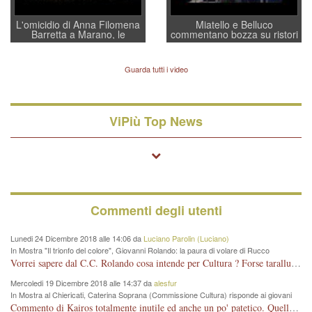
L'omicidio di Anna Filomena
Miatello e Belluco
Barretta a Marano, le
commentano bozza su ristori
indagini dei carabinieri di
BPVi e Veneto Banca
Vicenza sul marito Angelo
Lavarra: più avvincenti di
Guarda tutti i video
quelle di... Barbara D'Urso
ViPiù Top News
Commenti degli utenti
Lunedi 24 Dicembre 2018 alle 14:06 da
Luciano Parolin (Luciano)
In Mostra "Il trionfo del colore", Giovanni Rolando: la paura di volare di Rucco
Vorrei sapere dal C.C. Rolando cosa intende per Cultura ? Forse tarallucci, vino e sagre, o spaghetti tricolori del PD ? Il continuo (s)parlare della mostra a Palazzo Chiericati caro consigliere DANNEGGIA FORTEMENTE l'immagine della città TUTTA e fa deviare i consensi che in RUSSIA (badi bene ex U.R.S.S.) sono ECCELLENTI. A livello artistico l'evento è di alta Valenza culturale, COMPITO di Tutta la Cittadinanza fare il possibile per propagandare l'iniziativa senza farne UN CASO PARTITICO come fa Lei da sempre. Meno Gazebo + Partecipazione! E così sia. Amen.
Mercoledi 19 Dicembre 2018 alle 14:37 da
alesfur
In Mostra al Chiericati, Caterina Soprana (Commissione Cultura) risponde ai giovani
del Pd: "realizzata a costo zero per il Comune"
Commento di Kairos totalmente inutile ed anche un po' patetico. Quella che è completamente mancata è stata la promozione internazionale dell'evento effettuata da chi lo sa fare, l'amministrazione in questo è stata totalmente assente relegando al provincialismo una mostra che meritava ben altre platee ed i risultati sono sotto gli occhi di tutti. Su questo bisogna parlare, il fatto di averla organizzata al Chiericati certo non ha aiutato ma è un aspetto secondario rispetto a quello della promozione. In città con le mostre organizzate da Goldin - che certo ha fatto principalmente i suoi interessi, ma ne ha comunque beneficiato la città in immagine e commercio per il centro - arrivavano giornalmente pullman carichi di turisti. Dove sono i turisti ora?