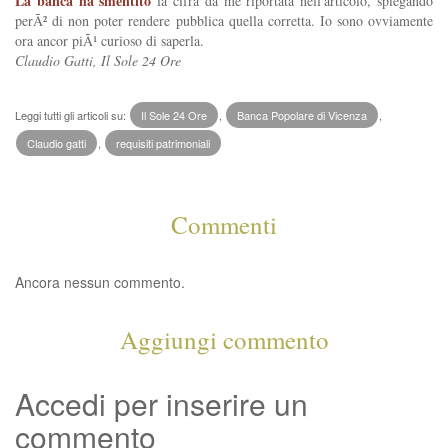
La banca ha smentito
la cifra da me riportata nell'articolo, spiegando
perÃ² di non poter rendere pubblica quella corretta. Io sono ovviamente
ora ancor piÃ¹ curioso di saperla.
Claudio Gatti, Il Sole 24 Ore
Leggi tutti gli articoli su:
Il Sole 24 Ore
,
Banca Popolare di Vicenza
,
Claudio gatti
,
requisiti patrimoniali
Commenti
Ancora nessun commento.
Aggiungi commento
Accedi per inserire un
commento