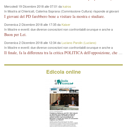
Mercoledi 19 Dicembre 2018 alle 07:01 da
kairos
In Mostra al Chiericati, Caterina Soprana (Commissione Cultura) risponde ai giovani
del Pd: "realizzata a costo zero per il Comune"
I giovani del PD farebbero bene a visitare la mostra e studiare.
Domenica 2 Dicembre 2018 alle 17:35 da
Kaiser
In Mostre e eventi: due diverse concezioni non confrontabili ovunque e anche a
Vicenza
Buon per Lei.
Domenica 2 Dicembre 2018 alle 12:34 da
Luciano Parolin (Luciano)
In Mostre e eventi: due diverse concezioni non confrontabili ovunque e anche a
Vicenza
Il finale, fa la differenza tra la critica POLITICA dell'opposizione, che ha perso le elezioni ed è minoranza e non trova altri argomenti per politicizzare sul sito qua o là ? La critica d'arte invece è un'altra cosa che lascio agli altri. Per ora mi basta la lezione magistrale del prof. Giulianati.
Edicola online