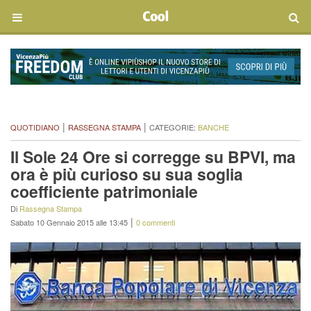
|
|
QUOTIDIANO
RASSEGNA STAMPA
CATEGORIE:
BANCHE
Il Sole 24 Ore si corregge su BPVI, ma
ora è più curioso su sua soglia
coefficiente patrimoniale
Di
Rassegna Stampa
|
Sabato 10 Gennaio 2015 alle 13:45
0 commenti