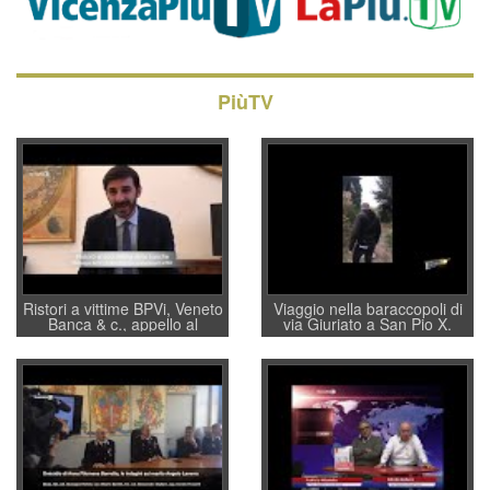
PiùTV
Ristori a vittime BPVi, Veneto
Viaggio nella baraccopoli di
Banca & c., appello al
via Giuriato a San Pio X.
sottosegretario Alessio
Vicenza ai Vicentini: “faremo
Villarosa: per mettere ordine
un regalo di Natale ai
convochi con Di Maio CNCU
residenti”
a supporto della cabina di
regia al Mef