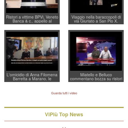
Ristori a vittime BPVi, Veneto
Viaggio nella baraccopoli di
Banca & c., appello al
via Giuriato a San Pio X.
sottosegretario Alessio
Vicenza ai Vicentini: “faremo
Villarosa: per mettere ordine
un regalo di Natale ai
convochi con Di Maio CNCU
residenti”
a supporto della cabina di
regia al Mef
L'omicidio di Anna Filomena
Miatello e Belluco
Barretta a Marano, le
commentano bozza su ristori
indagini dei carabinieri di
BPVi e Veneto Banca
Vicenza sul marito Angelo
Lavarra: più avvincenti di
Guarda tutti i video
quelle di... Barbara D'Urso
ViPiù Top News