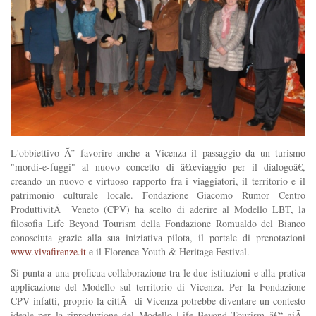
L'obbiettivo Ã¨ favorire anche a Vicenza il passaggio da un turismo
"mordi-e-fuggi" al nuovo concetto di â€œviaggio per il dialogoâ€,
creando un nuovo e virtuoso rapporto fra i viaggiatori, il territorio e il
patrimonio culturale locale.
Fondazione Giacomo Rumor Centro
ProduttivitÃ Veneto (CPV) ha scelto di aderire al Modello LBT, la
filosofia Life Beyond Tourism della Fondazione Romualdo del Bianco
conosciuta grazie alla sua iniziativa pilota, il portale di prenotazioni
www.vivafirenze.it
e il Florence Youth & Heritage Festival.
Si punta a una proficua collaborazione tra le due istituzioni e alla pratica
applicazione del Modello sul territorio di Vicenza. Per la Fondazione
CPV infatti, proprio la cittÃ di Vicenza potrebbe diventare un contesto
ideale per la riproduzione del Modello Life Beyond Tourism â€“ giÃ