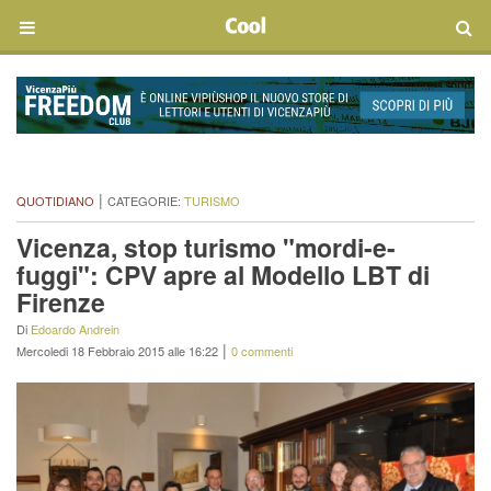
|
QUOTIDIANO
CATEGORIE:
TURISMO
Vicenza, stop turismo "mordi-e-
fuggi": CPV apre al Modello LBT di
Firenze
Di
Edoardo Andrein
|
Mercoledi 18 Febbraio 2015 alle 16:22
0 commenti