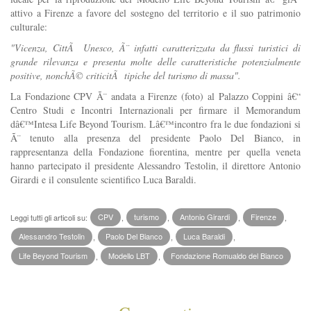
attivo a Firenze a favore del sostegno del territorio e il suo patrimonio
culturale:
"Vicenza, CittÃ Unesco, Ã¨ infatti caratterizzata da flussi turistici di
grande rilevanza e presenta molte delle caratteristiche potenzialmente
positive, nonchÃ© criticitÃ tipiche del turismo di massa".
La Fondazione CPV Ã¨ andata a Firenze (foto) al Palazzo Coppini â€“
Centro Studi e Incontri Internazionali per firmare il Memorandum
dâ€™Intesa Life Beyond Tourism. Lâ€™incontro fra le due fondazioni si
Ã¨ tenuto alla presenza del presidente Paolo Del Bianco, in
rappresentanza della Fondazione fiorentina, mentre per quella veneta
hanno partecipato il presidente Alessandro Testolin, il direttore Antonio
Girardi e il consulente scientifico Luca Baraldi.
Leggi tutti gli articoli su:
CPV
,
turismo
,
Antonio Girardi
,
Firenze
,
Alessandro Testolin
,
Paolo Del Bianco
,
Luca Baraldi
,
Life Beyond Tourism
,
Modello LBT
,
Fondazione Romualdo del Bianco