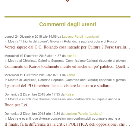
Commenti degli utenti
Lunedi 24 Dicembre 2018 alle 14:06 da
Luciano Parolin (Luciano)
In Mostra "Il trionfo del colore", Giovanni Rolando: la paura di volare di Rucco
Vorrei sapere dal C.C. Rolando cosa intende per Cultura ? Forse tarallucci, vino e sagre, o spaghetti tricolori del PD ? Il continuo (s)parlare della mostra a Palazzo Chiericati caro consigliere DANNEGGIA FORTEMENTE l'immagine della città TUTTA e fa deviare i consensi che in RUSSIA (badi bene ex U.R.S.S.) sono ECCELLENTI. A livello artistico l'evento è di alta Valenza culturale, COMPITO di Tutta la Cittadinanza fare il possibile per propagandare l'iniziativa senza farne UN CASO PARTITICO come fa Lei da sempre. Meno Gazebo + Partecipazione! E così sia. Amen.
Mercoledi 19 Dicembre 2018 alle 14:37 da
alesfur
In Mostra al Chiericati, Caterina Soprana (Commissione Cultura) risponde ai giovani
del Pd: "realizzata a costo zero per il Comune"
Commento di Kairos totalmente inutile ed anche un po' patetico. Quella che è completamente mancata è stata la promozione internazionale dell'evento effettuata da chi lo sa fare, l'amministrazione in questo è stata totalmente assente relegando al provincialismo una mostra che meritava ben altre platee ed i risultati sono sotto gli occhi di tutti. Su questo bisogna parlare, il fatto di averla organizzata al Chiericati certo non ha aiutato ma è un aspetto secondario rispetto a quello della promozione. In città con le mostre organizzate da Goldin - che certo ha fatto principalmente i suoi interessi, ma ne ha comunque beneficiato la città in immagine e commercio per il centro - arrivavano giornalmente pullman carichi di turisti. Dove sono i turisti ora?
Mercoledi 19 Dicembre 2018 alle 07:01 da
kairos
In Mostra al Chiericati, Caterina Soprana (Commissione Cultura) risponde ai giovani
del Pd: "realizzata a costo zero per il Comune"
I giovani del PD farebbero bene a visitare la mostra e studiare.
Domenica 2 Dicembre 2018 alle 17:35 da
Kaiser
In Mostre e eventi: due diverse concezioni non confrontabili ovunque e anche a
Vicenza
Buon per Lei.
Domenica 2 Dicembre 2018 alle 12:34 da
Luciano Parolin (Luciano)
In Mostre e eventi: due diverse concezioni non confrontabili ovunque e anche a
Vicenza
Il finale, fa la differenza tra la critica POLITICA dell'opposizione, che ha perso le elezioni ed è minoranza e non trova altri argomenti per politicizzare sul sito qua o là ? La critica d'arte invece è un'altra cosa che lascio agli altri. Per ora mi basta la lezione magistrale del prof. Giulianati.