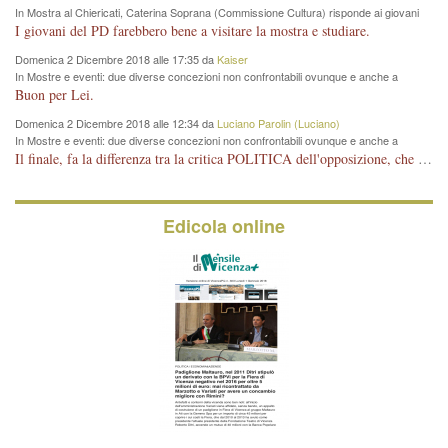
In Mostra al Chiericati, Caterina Soprana (Commissione Cultura) risponde ai giovani
del Pd: "realizzata a costo zero per il Comune"
I giovani del PD farebbero bene a visitare la mostra e studiare.
Domenica 2 Dicembre 2018 alle 17:35 da
Kaiser
In Mostre e eventi: due diverse concezioni non confrontabili ovunque e anche a
Vicenza
Buon per Lei.
Domenica 2 Dicembre 2018 alle 12:34 da
Luciano Parolin (Luciano)
In Mostre e eventi: due diverse concezioni non confrontabili ovunque e anche a
Vicenza
Il finale, fa la differenza tra la critica POLITICA dell'opposizione, che ha perso le elezioni ed è minoranza e non trova altri argomenti per politicizzare sul sito qua o là ? La critica d'arte invece è un'altra cosa che lascio agli altri. Per ora mi basta la lezione magistrale del prof. Giulianati.
Edicola online