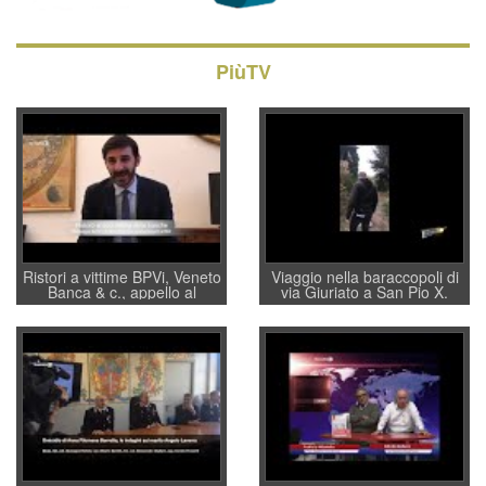
PiùTV
Ristori a vittime BPVi, Veneto
Viaggio nella baraccopoli di
Banca & c., appello al
via Giuriato a San Pio X.
sottosegretario Alessio
Vicenza ai Vicentini: “faremo
Villarosa: per mettere ordine
un regalo di Natale ai
convochi con Di Maio CNCU
residenti”
a supporto della cabina di
regia al Mef