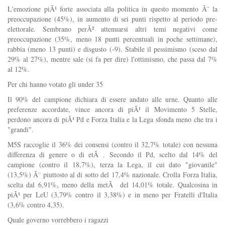
L'emozione piÃ¹ forte associata alla politica in questo momento Ã¨ la
preoccupazione (45%), in aumento di sei punti rispetto al periodo pre-
elettorale. Sembrano perÃ² attenuarsi altri temi negativi come
preoccupazione (35%, meno 18 punti percentuali in poche settimane),
rabbia (meno 13 punti) e disgusto (-9). Stabile il pessimismo (sceso dal
29% al 27%), mentre sale (si fa per dire) l'ottimismo, che passa dal 7%
al 12%.
Per chi hanno votato gli under 35
Il 90% del campione dichiara di essere andato alle urne. Quanto alle
preferenze accordate, vince ancora di piÃ¹ il Movimento 5 Stelle,
perdono ancora di piÃ¹ Pd e Forza Italia e la Lega sfonda meno che tra i
"grandi".
M5S raccoglie il 36% dei consensi (contro il 32,7% totale) con nessuna
differenza di genere o di etÃ . Secondo il Pd, scelto dal 14% del
campione (contro il 18,7%), terza la Lega, il cui dato "giovanile"
(13,5%) Ã¨ piuttosto al di sotto del 17,4% nazionale. Crolla Forza Italia,
scelta dal 6,91%, meno della metÃ del 14,01% totale. Qualcosina in
piÃ¹ per LeU (3,79% contro il 3,38%) e in meno per Fratelli d'Italia
(3,6% contro 4,35).
Quale governo vorrebbero i ragazzi