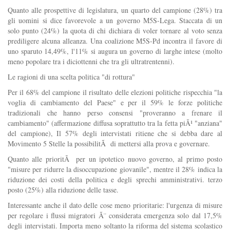
Quanto alle prospettive di legislatura, un quarto del campione (28%) tra
gli uomini si dice favorevole a un governo M5S-Lega. Staccata di un
solo punto (24%) la quota di chi dichiara di voler tornare al voto senza
prediligere alcuna alleanza. Una coalizione M5S-Pd incontra il favore di
uno sparuto 14,49%, l'11% si augura un governo di larghe intese (molto
meno popolare tra i diciottenni che tra gli ultratrentenni).
Le ragioni di una scelta politica "di rottura"
Per il 68% del campione il risultato delle elezioni politiche rispecchia "la
voglia di cambiamento del Paese" e per il 59% le forze politiche
tradizionali che hanno perso consensi "proveranno a frenare il
cambiamento" (affermazione diffusa soprattutto tra la fetta piÃ¹ "anziana"
del campione), Il 57% degli intervistati ritiene che si debba dare al
Movimento 5 Stelle la possibilitÃ di mettersi alla prova e governare.
Quanto alle prioritÃ per un ipotetico nuovo governo, al primo posto
"misure per ridurre la disoccupazione giovanile", mentre il 28% indica la
riduzione dei costi della politica e degli sprechi amministrativi. terzo
posto (25%) alla riduzione delle tasse.
Interessante anche il dato delle cose meno prioritarie: l'urgenza di misure
per regolare i flussi migratori Ã¨ considerata emergenza solo dal 17,5%
degli intervistati. Importa meno soltanto la riforma del sistema scolastico