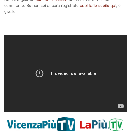
commento. Se non sei ancora registrato
puoi farlo subito qui
, è
gratis.