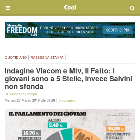
|
|
QUOTIDIANO
RASSEGNA STAMPA
Indagine Viacom e Mtv, Il Fatto: i
giovani sono a 5 Stelle, invece Salvini
non sfonda
Di
Rassegna Stampa
|
Martedi 27 Marzo 2018 alle 09:26
0 commenti