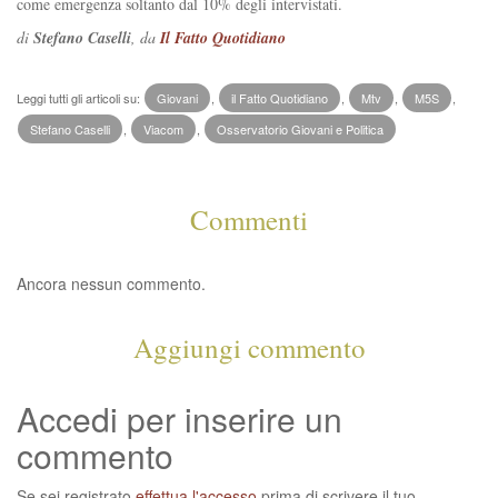
come emergenza soltanto dal 10% degli intervistati.
di
Stefano Caselli
, da
Il Fatto Quotidiano
Leggi tutti gli articoli su:
Giovani
,
il Fatto Quotidiano
,
Mtv
,
M5S
,
Stefano Caselli
,
Viacom
,
Osservatorio Giovani e Politica
Commenti
Ancora nessun commento.
Aggiungi commento
Accedi per inserire un
commento
Se sei registrato
effettua l'accesso
prima di scrivere il tuo