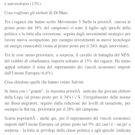
e universitario (13%).
Cosa vogliono gli elettori di Di Maio
Tra i ragazzi che hanno scelto Movimento 5 Stelle la prioritÃ (messa al
primo posto dal 38% del campione) ci sono il taglio agli sprechi della
politica e la lotta alla corruzione, seguita dagli investimenti strategici per
favore nuova occupazione, per esempio investimenti in nuove tecnologie
ed energie rinnovabili (tema al primo posto per il 24% degli intervistati).
Tra le cose meno prioritarie, a sorpresa, il cavallo di battaglia del M5S:
del reddito di cittadinanza importa soltanto al 15% dei ragazzi. Ha meno
appeal soltanto il tema del superamento dei vincoli economici imposti
dall'Unione Europea (6,6%).
Cosa chiedono quelli che hanno votato Salvini
In linea con i "grandi", la massima prioritÃ indicata dai giovani elettori
della Lega (al primo posto per il 34%) c'Ã¨ l'irrigidimento delle norme
sui flussi migratori, seguito dalla riduzione dei livelli di tassazione, per
esempio la flat tax, prioritaria per il 28% del campione.
Scarsa popolaritÃ , anche qui, per il superamento dei vincoli economici
imposti dall'Unione Europea (al primo posto nel 9% dei casi) e - un po' a
sorpresa - la lotta ai privilegi della classe politica e agli sprechi (indicata