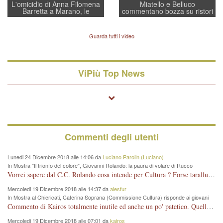
L'omicidio di Anna Filomena
Miatello e Belluco
Barretta a Marano, le
commentano bozza su ristori
indagini dei carabinieri di
BPVi e Veneto Banca
Vicenza sul marito Angelo
Lavarra: più avvincenti di
Guarda tutti i video
quelle di... Barbara D'Urso
ViPiù Top News
Commenti degli utenti
Lunedi 24 Dicembre 2018 alle 14:06 da
Luciano Parolin (Luciano)
In Mostra "Il trionfo del colore", Giovanni Rolando: la paura di volare di Rucco
Vorrei sapere dal C.C. Rolando cosa intende per Cultura ? Forse tarallucci, vino e sagre, o spaghetti tricolori del PD ? Il continuo (s)parlare della mostra a Palazzo Chiericati caro consigliere DANNEGGIA FORTEMENTE l'immagine della città TUTTA e fa deviare i consensi che in RUSSIA (badi bene ex U.R.S.S.) sono ECCELLENTI. A livello artistico l'evento è di alta Valenza culturale, COMPITO di Tutta la Cittadinanza fare il possibile per propagandare l'iniziativa senza farne UN CASO PARTITICO come fa Lei da sempre. Meno Gazebo + Partecipazione! E così sia. Amen.
Mercoledi 19 Dicembre 2018 alle 14:37 da
alesfur
In Mostra al Chiericati, Caterina Soprana (Commissione Cultura) risponde ai giovani
del Pd: "realizzata a costo zero per il Comune"
Commento di Kairos totalmente inutile ed anche un po' patetico. Quella che è completamente mancata è stata la promozione internazionale dell'evento effettuata da chi lo sa fare, l'amministrazione in questo è stata totalmente assente relegando al provincialismo una mostra che meritava ben altre platee ed i risultati sono sotto gli occhi di tutti. Su questo bisogna parlare, il fatto di averla organizzata al Chiericati certo non ha aiutato ma è un aspetto secondario rispetto a quello della promozione. In città con le mostre organizzate da Goldin - che certo ha fatto principalmente i suoi interessi, ma ne ha comunque beneficiato la città in immagine e commercio per il centro - arrivavano giornalmente pullman carichi di turisti. Dove sono i turisti ora?
Mercoledi 19 Dicembre 2018 alle 07:01 da
kairos