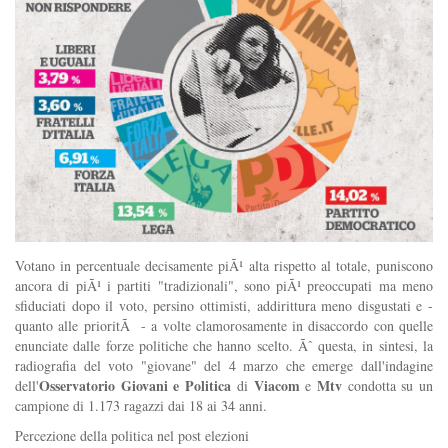
Votano in percentuale decisamente piÃ¹ alta rispetto al totale, puniscono
ancora di piÃ¹ i partiti "tradizionali", sono piÃ¹ preoccupati ma meno
sfiduciati dopo il voto, persino ottimisti, addirittura meno disgustati e -
quanto alle prioritÃ - a volte clamorosamente in disaccordo con quelle
enunciate dalle forze politiche che hanno scelto. Ãˆ questa, in sintesi, la
radiografia del voto "giovane" del 4 marzo che emerge dall'indagine
Osservatorio Giovani e Politica
Viacom
Mtv
dell'
di
e
condotta su un
campione di 1.173 ragazzi dai 18 ai 34 anni.
Percezione della politica nel post elezioni