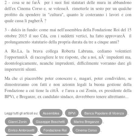
2 - cosa se ne farÃ per i suoi fini statutari delle mura in abbandono
dell'ex Cinema Corso e, se volesseÂ rimetterle in sesto per un qualche
profitto da spendere in "cultura", quanto le costeranno i lavori e con
quale cassa li pagherÃ ?
3 - dulcis in fundo: come mai nell'assemblea della Fondazione Roi del 15
ottobre 2015 il suo Cda, con i suddetti vertici, ha fatto approvareÂ il
prolungamento statutario della propria durata da tre a cinque anni?
A Ro.La, la brava collega Roberta Labruna, cediamo volentieri
l'opportunitÃ di raccogliere le tre risposte, che a noi, nÃ¨ impudenti ma,
deontologicamente, neanche imprudenti, difficilmente vorranno dare gli
imperterriti silenti.
Ma che ci piacerebbe poter conoscere e, magari, poter condividere, se
dimostreranno con fatti e non azionin legali la buona gestione della
Fondazione a cui tiene la cittÃ e l'area a cui Zonin, ex presidente della
BPVi, e Breganze, ex candidato sindaco, dovrebbero tenere altrettanto...
Leggi tutti gli articoli su:
Assemblea
,
BPVi
,
Banca Popolare di Vicenza
,
Gianni Zonin
,
Giuseppe Boschetti
,
Marino Breganze
,
Enrico Ambrosetti
,
Fondazione Roi
,
Cinema Corso
,