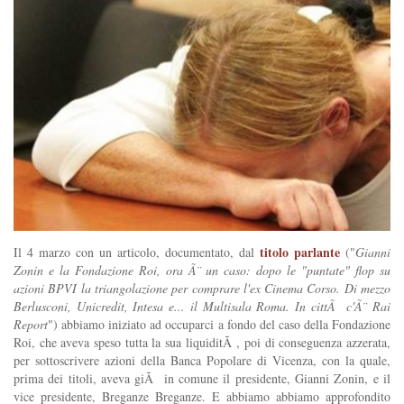
titolo parlante
Il 4 marzo con un articolo, documentato, dal
("
Gianni
Zonin e la Fondazione Roi, ora Ã¨ un caso: dopo le "puntate" flop su
azioni BPVI la triangolazione per comprare l'ex Cinema Corso. Di mezzo
Berlusconi, Unicredit, Intesa e... il Multisala Roma. In cittÃ c'Ã¨ Rai
Report
") abbiamo iniziato ad occuparci a fondo del caso della Fondazione
Roi, che aveva speso tutta la sua liquiditÃ , poi di conseguenza azzerata,
per sottoscrivere azioni della Banca Popolare di Vicenza, con la quale,
prima dei titoli, aveva giÃ in comune il presidente, Gianni Zonin, e il
vice presidente, Breganze Breganze. E abbiamo abbiamo approfondito