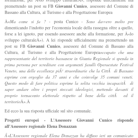
Giovanni Cunico
premettendo un post su FB
, assessore del Comune di
Bassano alla Cultura, al Turismo e alla Progettazione Europea
Â«
Ma come si fa ?
- posta Cunico -
Sono davvero molto pre
dimenticando l'indotto per l'economia locale della rassegna oltre a quello,
forse a lei ignoto, pur essendo assessore anche alla formazione, per Â«lo
sviluppo culturaleÂ»). A lei risponde ufficialmente ma premettendo un
Giovanni Cunico
post su FB
, assessore del Comune di Bassano alla
Cultura, al Turismo e alla Progettazione Europea
occupato che una
rappresentante del territorio bassanese in Giunta Regionale si spenda in
prima persona per screditare con argomenti fasulli Operaestate Festival
Veneto, una delle eccellenze piÃ¹ straordinarie che la CittÃ di Bassano
esprime con orgoglio da 37 anni e che coinvolge 35 comuni veneti.
Questo modo di fare politica esprime la solita vecchia incapacitÃ di
saper andare oltre i propri steccati ideologici, mettendo davanti il
proprio tornaconto elettorale rispetto al bene della cittÃ ed il
territorio
Â».Â
Ed ecco la sua risposta ufficiale sul sito comunale.
Progetti europei - L'Assessore Giovanni Cunico risponde
all'Assessore regionale Elena Donazzan
Â«L'Assessore regionale Elena Donazzan ha diffuso ieri un comunicato