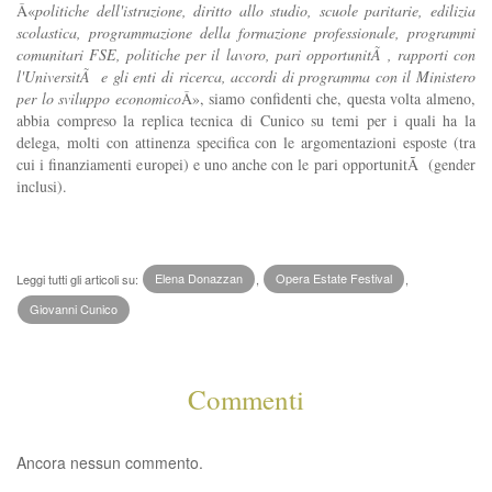
Â«
politiche dell'istruzione, diritto allo studio, scuole paritarie, edilizia
scolastica, programmazione della formazione professionale, programmi
comunitari FSE, politiche per il lavoro, pari opportunitÃ , rapporti con
l'UniversitÃ e gli enti di ricerca, accordi di programma con il Ministero
per lo sviluppo economico
Â», siamo confidenti che, questa volta almeno,
abbia compreso la replica tecnica di Cunico su temi per i quali ha la
delega, molti con attinenza specifica con le argomentazioni esposte (tra
cui i finanziamenti europei) e uno anche con le pari opportunitÃ (gender
inclusi).
Leggi tutti gli articoli su:
Elena Donazzan
,
Opera Estate Festival
,
Giovanni Cunico
Commenti
Ancora nessun commento.