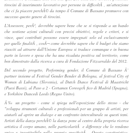
tirocini di inserimento lavorativo per persone in difficoltÃ , un'attenzione
che ci fa piacere perchÃ© da tempo il Comune di Bassano promuove con
successo questo genere di tirocini.
L'Assessore, perÃ², dovrebbe sapere bene che se si risponde a un bando
che sostiene azioni culturali con precisi obiettivi, regole e criteri, e si
vince, quei contributi possono essere impegnati solo ed esclusivamente
per quelle finalitÃ , cosÃ¬ come dovrebbe sapere che il budget che siamo
riusciti ad attrarre dall'Unione Europea si traduce comunque e in buona
parte in lavoro e spesa che ha una ricaduta positiva sul territorio, come
ben dimostrato dalla ricerca a cura di Fondazione Fitzcarraldo del 2012.
Del secondo progetto, Performing gender, il Comune di Bassano Ã¨
partner insieme al Festival Gender Bender di Bologna, al festival City of
Women di Lubiana (Slovenia), al Dutch Dance Festival di Maastricht
(Paesi Bassi), al Paso a 2 - Certamen CoreogrÃ fico di Madrid (Spagna),
e Yorkshire Dancedi Leeds (Regno Unito).
Ã‰ un progetto - come si spiega nell'esposizione dello stesso - che
"sviluppa strumenti culturali e professionali per un gruppo di artisti, per
aiutarli ad aprire un dialogo e un confronto interculturale su questi temi.
Artisti della danza perchÃ© la danza pone al centro della propria ricerca
artistica il corpo umano, nelle particolaritÃ e differenze che lo rendono
unico e insostituibile nella propria specificitÃ . Questa caratteristica,