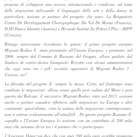
propone di sviluppare una ricerca, internazionale e condivisa, sul tema
delle migrazioni utilizzando il linguaggio delle arti e della danza in
particolare, insieme ai partner del progetto che sono: La Briqueterie
Centre De Developpement Choregraphique Du Val De Marne (Francia),
D.ID Dance Identity (Austria) e Hrvatski Institut Za Pokret I Ples - HIPP
(Croazia).
Ritengo interessante ricordarne la genesi: il primo progetto europeo
Migrant Bodies Ã¨ stato presentato all'Unione Europea, e premiato, nel
2006, sempre dal Comune di Bassano del Grappa, allora guidato dal
Sindaco di centro-destra Gianpaolo Bizzotto con alcuni amministratori
che oggi sono tra i piÃ¹ accaniti oppositori di Migrant Bodies 3 .
Curioso, no?
La filosofia del progetto Ã¨ sempre la stessa. Certo, nel frattempo sono
cambiate le migrazioni: allora erano quelle post caduta del Muro e post
guerra dei Balcani, il successivo Migrant Bodies vinto nel 2013, assieme
anche a partner canadesi rifletteva sulle migrazioni tra Europa e altri
continenti; quest'ultimo, vista la natura delle migrazioni contemporanee,
non si sottrae evidentemente all'attualitÃ . Di questo progetto Bassano Ã¨
capofila e l'Unione Europea lo sostiene con un contributo di 200 mila
euro che saranno divisi tra i 4 partner che vi partecipano.
L'Assessore Donazzan dice che con quei 200 mila euro avrebbe promosso