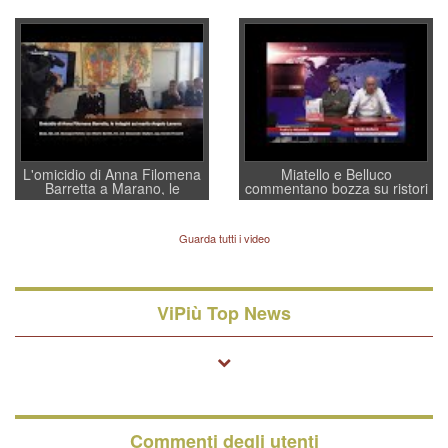
sottosegretario Alessio
Vicenza ai Vicentini: “faremo
Villarosa: per mettere ordine
un regalo di Natale ai
convochi con Di Maio CNCU
residenti”
a supporto della cabina di
regia al Mef
L'omicidio di Anna Filomena
Miatello e Belluco
Barretta a Marano, le
commentano bozza su ristori
indagini dei carabinieri di
BPVi e Veneto Banca
Vicenza sul marito Angelo
Lavarra: più avvincenti di
Guarda tutti i video
quelle di... Barbara D'Urso
ViPiù Top News
Commenti degli utenti