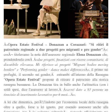
pera Estate Festival - Donazzan a Corazzari: "Si ritiri il
Â«O
patrocinio regionale a due progetti pro migranti e pro gender"
Â»:
Elena Donazzan
cosÃ¬ titolavamo la nota dell'assessore regionale
che,
prendendosela conÂ Â«
due progetti, finanziati con risorse comunitarie, di
discutibile rilevanza. Mi riferisco ai progetti "Migrant bodies moving
borders" e "Performing gender - dance makes differences
Â», il primo sui
profughi, il secondo sui gender,Â entrambi all'interno della Rassegna
Opera Estate Festival
"
" propone di ritirare il patrocinio alla storica
rassegna bassanese. La Donazzan tira in ballo anche l'aritmetica (con i
soldi spesi, dice l'assessore al lavoro,Â Â«
avrei dato a 83 persone un
tirocinio di inserimento lavorativo per 6 mesi...
Â».
A lei che dimentica, perÃ²,l'indotto per l'economia locale della rassegna
oltre a quello, forse a lei ignoto, pur essendo assessore anche alla
formazione, per Â«lo sviluppo culturaleÂ», risponde ufficialmente ma