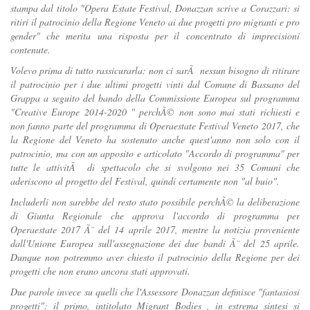
stampa dal titolo "Opera Estate Festival, Donazzan scrive a Corazzari: si
ritiri il patrocinio della Regione Veneto ai due progetti pro migranti e pro
gender" che merita una risposta per il concentrato di imprecisioni
contenute.
Volevo prima di tutto rassicurarla: non ci sarÃ nessun bisogno di ritirare
il patrocinio per i due ultimi progetti vinti dal Comune di Bassano del
Grappa a seguito del bando della Commissione Europea sul programma
"Creative Europe 2014-2020 " perchÃ© non sono mai stati richiesti e
non fanno parte del programma di Operaestate Festival Veneto 2017, che
la Regione del Veneto ha sostenuto anche quest'anno non solo con il
patrocinio, ma con un apposito e articolato "Accordo di programma" per
tutte le attivitÃ di spettacolo che si svolgono nei 35 Comuni che
aderiscono al progetto del Festival, quindi certamente non "al buio".
Includerli non sarebbe del resto stato possibile perchÃ© la deliberazione
di Giunta Regionale che approva l'accordo di programma per
Operaestate 2017 Ã¨ del 14 aprile 2017, mentre la notizia proveniente
dall'Unione Europea sull'assegnazione dei due bandi Ã¨ del 25 aprile.
Dunque non potremmo aver chiesto il patrocinio della Regione per dei
progetti che non erano ancora stati approvati.
Due parole invece su quelli che l'Assessore Donazzan definisce "fantasiosi
progetti": il primo, intitolato Migrant Bodies , in estrema sintesi si