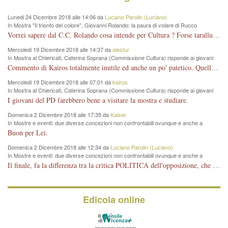
Lunedi 24 Dicembre 2018 alle 14:06 da
Luciano Parolin (Luciano)
In Mostra "Il trionfo del colore", Giovanni Rolando: la paura di volare di Rucco
Vorrei sapere dal C.C. Rolando cosa intende per Cultura ? Forse tarallucci, vino e sagre, o spaghetti tricolori del PD ? Il continuo (s)parlare della mostra a Palazzo Chiericati caro consigliere DANNEGGIA FORTEMENTE l'immagine della città TUTTA e fa deviare i consensi che in RUSSIA (badi bene ex U.R.S.S.) sono ECCELLENTI. A livello artistico l'evento è di alta Valenza culturale, COMPITO di Tutta la Cittadinanza fare il possibile per propagandare l'iniziativa senza farne UN CASO PARTITICO come fa Lei da sempre. Meno Gazebo + Partecipazione! E così sia. Amen.
Mercoledi 19 Dicembre 2018 alle 14:37 da
alesfur
In Mostra al Chiericati, Caterina Soprana (Commissione Cultura) risponde ai giovani
del Pd: "realizzata a costo zero per il Comune"
Commento di Kairos totalmente inutile ed anche un po' patetico. Quella che è completamente mancata è stata la promozione internazionale dell'evento effettuata da chi lo sa fare, l'amministrazione in questo è stata totalmente assente relegando al provincialismo una mostra che meritava ben altre platee ed i risultati sono sotto gli occhi di tutti. Su questo bisogna parlare, il fatto di averla organizzata al Chiericati certo non ha aiutato ma è un aspetto secondario rispetto a quello della promozione. In città con le mostre organizzate da Goldin - che certo ha fatto principalmente i suoi interessi, ma ne ha comunque beneficiato la città in immagine e commercio per il centro - arrivavano giornalmente pullman carichi di turisti. Dove sono i turisti ora?
Mercoledi 19 Dicembre 2018 alle 07:01 da
kairos
In Mostra al Chiericati, Caterina Soprana (Commissione Cultura) risponde ai giovani
del Pd: "realizzata a costo zero per il Comune"
I giovani del PD farebbero bene a visitare la mostra e studiare.
Domenica 2 Dicembre 2018 alle 17:35 da
Kaiser
In Mostre e eventi: due diverse concezioni non confrontabili ovunque e anche a
Vicenza
Buon per Lei.
Domenica 2 Dicembre 2018 alle 12:34 da
Luciano Parolin (Luciano)
In Mostre e eventi: due diverse concezioni non confrontabili ovunque e anche a
Vicenza
Il finale, fa la differenza tra la critica POLITICA dell'opposizione, che ha perso le elezioni ed è minoranza e non trova altri argomenti per politicizzare sul sito qua o là ? La critica d'arte invece è un'altra cosa che lascio agli altri. Per ora mi basta la lezione magistrale del prof. Giulianati.
Edicola online