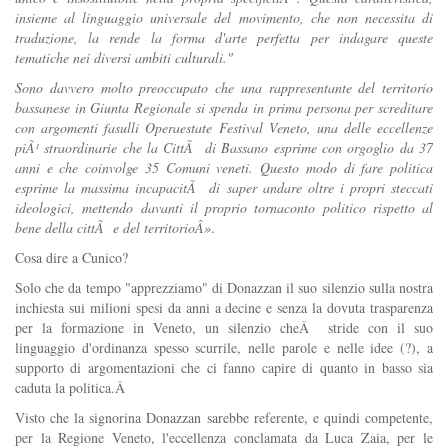
insieme al linguaggio universale del movimento, che non necessita di
traduzione, la rende la forma d'arte perfetta per indagare queste
tematiche nei diversi ambiti culturali."
Sono davvero molto preoccupato che una rappresentante del territorio
bassanese in Giunta Regionale si spenda in prima persona per screditare
con argomenti fasulli Operaestate Festival Veneto, una delle eccellenze
piÃ¹ straordinarie che la CittÃ di Bassano esprime con orgoglio da 37
anni e che coinvolge 35 Comuni veneti. Questo modo di fare politica
esprime la massima incapacitÃ di saper andare oltre i propri steccati
ideologici, mettendo davanti il proprio tornaconto politico rispetto al
bene della cittÃ e del territorioÂ»
.
Cosa dire a Cunico?
Solo che da tempo "apprezziamo" di Donazzan il suo silenzio sulla nostra
inchiesta sui milioni spesi da anni a decine e senza la dovuta trasparenza
per la formazione in Veneto, un silenzio cheÂ stride con il suo
linguaggio d'ordinanza spesso scurrile, nelle parole e nelle idee (?), a
supporto di argomentazioni che ci fanno capire di quanto in basso sia
caduta la politica.Â
Visto che la signorina Donazzan sarebbe referente, e quindi competente,
per la Regione Veneto, l'eccellenza conclamata da Luca Zaia, per le