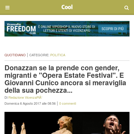
|
QUOTIDIANO
CATEGORIE:
POLITICA
Donazzan se la prende con gender,
migranti e "Opera Estate Festival". E
Giovanni Cunico ancora si meraviglia
della sua pochezza...
Di
Redazione VicenzaPiÃ¹
|
Domenica 6 Agosto 2017 alle 08:56
0 commenti