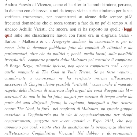
Andrea Faresin di Vicenza, come ci ha riferito l'amministratore, persona,
lo diciamo con chiarezza, a noi da tempo vicina e che stimiamo per la sua
verificata trasparenza, per concentrarci su alcune delle sempre piÃ¹
frequenti domandine che ci tocca tornare a fare da un po' di tempo Â al
leggi
sindaco Achille Variati, che ancora non ci ha risposto su quelle (
qui
) sulle sue chiacchierate liason con l'asse ora in disgrazia Galan -
Sartori - Maltauro & c.: Â«
egregio sindaco, ha conosciuto o, per lo
meno, letto le denunce pubbliche fatte da comitati di cittadini e da
parlamentari, oltre che da politici e, pochi, media locali, sulle possibili
irregolaritÃ commesse proprio dalla Maltauro nel costruire il complesso
di Borgo Berga, tribunale incluso, non ancora completato cosÃ¬ come
quello minimale di The Goal in Viale Trieste. Se ne fosse venuto...
casualmente a conoscenza ne ha verificato insieme all'assessore
successore di Cangini alcune possibili "criticitÃ " come anche il mancato
rispetto delle distanze di sicurezza dagli argini dei corsi d'acqua che lÃ¬
scorrono? Se non lo ha ha fatto, magari per carenza di tempo anche da
parte dei suoi dirigenti, finora, lo capiamo, impegnati a fare ricorso
contro The Goal, lo farÃ nei confronti di Maltauro, un grande gruppo
associato a Confindustria ma in via di commissariamento per alcuni
comportamenti, mazzette per avere appalti a Expo 2015, che non
appaiono poi cosÃ¬ tanto etici da giustificarne la permanenza ulteriore
nell'eticissima Confindustria Vicenza? Nel dubbio e doverosamente