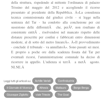
della struttura, rispedendo al mittente l'ordinanza di palazzo
Trissino del maggio del 2012 e accogliendo il ricorso
presentato al presidente della Repubblica. Â«La consulenza
tecnica commissionata dal giudice civile - si legge nella
sentenza del Tar - ha condotto alla conclusione per cui
sussistono delle difformitÃ che, perÃ², non risultano di
consistente entitÃ , risolvendosi nel mancato rispetto delle
distanze prescritte per confini e fabbricati entro dimensioni
modeste, al di sotto del metro lineareÂ». Â«Il provvedimento
- conclude il tribunale - va annullatoÂ». Sono passati sei mesi.
E proprio a poche ore dalla scadenza fissata dal Tar per
eventuali ricorsi, l'amministrazione comunale ha deciso di
ricorrere in appello. L'udienza si terrÃ a metÃ agosto.
NI.NE.
Â
Leggi tutti gli articoli su:
Achille Variati
,
Confindustria
,
Il Giornale di Vicenza
,
Athesis
,
Maltauro
,
Borgo Berga
,
Giuseppe Zigliotto
,
viale Trieste
,
The Goal