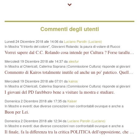
Commenti degli utenti
Lunedi 24 Dicembre 2018 alle 14:06 da
Luciano Parolin (Luciano)
In Mostra "Il trionfo del colore", Giovanni Rolando: la paura di volare di Rucco
Vorrei sapere dal C.C. Rolando cosa intende per Cultura ? Forse tarallucci, vino e sagre, o spaghetti tricolori del PD ? Il continuo (s)parlare della mostra a Palazzo Chiericati caro consigliere DANNEGGIA FORTEMENTE l'immagine della città TUTTA e fa deviare i consensi che in RUSSIA (badi bene ex U.R.S.S.) sono ECCELLENTI. A livello artistico l'evento è di alta Valenza culturale, COMPITO di Tutta la Cittadinanza fare il possibile per propagandare l'iniziativa senza farne UN CASO PARTITICO come fa Lei da sempre. Meno Gazebo + Partecipazione! E così sia. Amen.
Mercoledi 19 Dicembre 2018 alle 14:37 da
alesfur
In Mostra al Chiericati, Caterina Soprana (Commissione Cultura) risponde ai giovani
del Pd: "realizzata a costo zero per il Comune"
Commento di Kairos totalmente inutile ed anche un po' patetico. Quella che è completamente mancata è stata la promozione internazionale dell'evento effettuata da chi lo sa fare, l'amministrazione in questo è stata totalmente assente relegando al provincialismo una mostra che meritava ben altre platee ed i risultati sono sotto gli occhi di tutti. Su questo bisogna parlare, il fatto di averla organizzata al Chiericati certo non ha aiutato ma è un aspetto secondario rispetto a quello della promozione. In città con le mostre organizzate da Goldin - che certo ha fatto principalmente i suoi interessi, ma ne ha comunque beneficiato la città in immagine e commercio per il centro - arrivavano giornalmente pullman carichi di turisti. Dove sono i turisti ora?
Mercoledi 19 Dicembre 2018 alle 07:01 da
kairos
In Mostra al Chiericati, Caterina Soprana (Commissione Cultura) risponde ai giovani
del Pd: "realizzata a costo zero per il Comune"
I giovani del PD farebbero bene a visitare la mostra e studiare.
Domenica 2 Dicembre 2018 alle 17:35 da
Kaiser
In Mostre e eventi: due diverse concezioni non confrontabili ovunque e anche a
Vicenza
Buon per Lei.
Domenica 2 Dicembre 2018 alle 12:34 da
Luciano Parolin (Luciano)
In Mostre e eventi: due diverse concezioni non confrontabili ovunque e anche a
Vicenza
Il finale, fa la differenza tra la critica POLITICA dell'opposizione, che ha perso le elezioni ed è minoranza e non trova altri argomenti per politicizzare sul sito qua o là ? La critica d'arte invece è un'altra cosa che lascio agli altri. Per ora mi basta la lezione magistrale del prof. Giulianati.