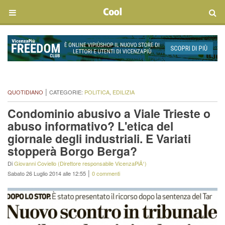
|
QUOTIDIANO
CATEGORIE:
POLITICA
,
EDILIZIA
Condominio abusivo a Viale Trieste o
abuso informativo? L'etica del
giornale degli industriali. E Variati
stopperà Borgo Berga?
Di
Giovanni Coviello (Direttore responsabile VicenzaPiÃ¹)
|
Sabato 26 Luglio 2014 alle 12:55
0 commenti