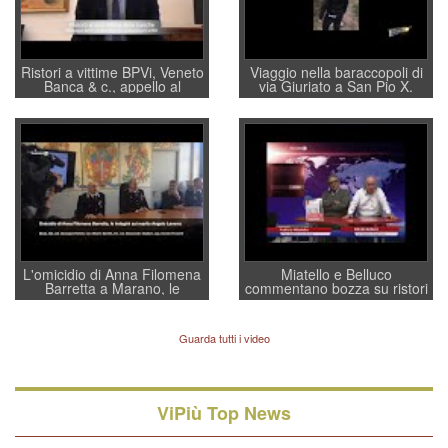
Ristori a vittime BPVi, Veneto
Viaggio nella baraccopoli di
Banca & c., appello al
via Giuriato a San Pio X.
sottosegretario Alessio
Vicenza ai Vicentini: “faremo
Villarosa: per mettere ordine
un regalo di Natale ai
convochi con Di Maio CNCU
residenti”
a supporto della cabina di
regia al Mef
L'omicidio di Anna Filomena
Miatello e Belluco
Barretta a Marano, le
commentano bozza su ristori
indagini dei carabinieri di
BPVi e Veneto Banca
Vicenza sul marito Angelo
Lavarra: più avvincenti di
Guarda tutti i video
quelle di... Barbara D'Urso
ViPiù Top News