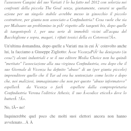
l'assessore Cangini del suo Variati 1 lo ha fatto nel 2012 con solerzia nei
confronti della piccola The Goal senza, giustamente, curarsi se quella
azione per un singolo stabile avrebbe messo in ginocchio il piccolo
costruttore, per giunta non associato a Confindustria? Cosa vuole che sia
per Maltauro un problemino in piÃ¹ rispetto alle tangenti bis, dopo quelle
di tangentopoli 1, per una serie di immobili vicini all'acqua del
Bacchiglione e sopra, magari, i rifiuti tossici della ex Cotorossi?Â»
.
Un'ultima domandina, dopo quelle a Variati ma in cui Ã¨ coinvolto anche
lui, la facciamo a Giuseppe Zigliotto: Â«
se VicenzaPiÃ¹ ha denigrato (in
cosa?) alcuni industriali e se il suo editore Media Choice non ha quindi
"meritato" l'associazione alla sua virginea Confindustria, ora dopo che il
suo Giornale di Vicenza ha definito "abuso" di un (per giunta piccolo)
imprenditore quello che il Tar ad ora ha sentenziato come lecito e dopo
che, noi maliziosi, immaginiamo che non per questo "abuso informatovo"
espellerÃ da Vicenza o farÃ espellere dalla comproprietaria
Confindustria Verona l'editrice Athesis, il suo Â«codice eticoÂ» dove lo
butterÃ ?Â»
.
No, lÃ¬ no!
Inquinerebbe quel poco che molti suoi elettori ancora non hanno
avvelenato...
Â Â