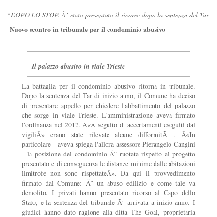
*
DOPO LO STOP. Ãˆ stato presentato il ricorso dopo la sentenza del Tar
Nuovo scontro in tribunale per il condominio abusivo
Il palazzo abusivo in viale Trieste
La battaglia per il condominio abusivo ritorna in tribunale.
Dopo la sentenza del Tar di inizio anno, il Comune ha deciso
di presentare appello per chiedere l'abbattimento del palazzo
che sorge in viale Trieste. L'amministrazione aveva firmato
l'ordinanza nel 2012. Â«A seguito di accertamenti eseguiti dai
vigiliÂ» erano state rilevate alcune difformitÃ . Â«In
particolare - aveva spiega l'allora assessore Pierangelo Cangini
- la posizione del condominio Ã¨ ruotata rispetto al progetto
presentato e di conseguenza le distanze minime dalle abitazioni
limitrofe non sono rispettateÂ». Da qui il provvedimento
firmato dal Comune: Ã¨ un abuso edilizio e come tale va
demolito. I privati hanno presentato ricorso al Capo dello
Stato, e la sentenza del tribunale Ã¨ arrivata a inizio anno. I
giudici hanno dato ragione alla ditta The Goal, proprietaria