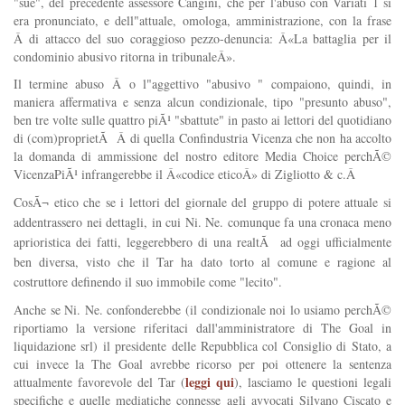
"sue", del precedente assessore Cangini, che per l'abuso con Variati 1 si
era pronunciato, e dell"attuale, omologa, amministrazione, con la frase
Â di attacco del suo coraggioso pezzo-denuncia: Â«La battaglia per il
condominio abusivo ritorna in tribunaleÂ».
Il termine abuso Â o l"aggettivo "abusivo " compaiono, quindi, in
maniera affermativa e senza alcun condizionale, tipo "presunto abuso",
ben tre volte sulle quattro piÃ¹ "sbattute" in pasto ai lettori del quotidiano
di (com)proprietÃ Â di quella Confindustria Vicenza che non ha accolto
la domanda di ammissione del nostro editore Media Choice perchÃ©
VicenzaPiÃ¹ infrangerebbe il Â«codice eticoÂ» di Zigliotto & c.Â
CosÃ¬ etico che se i lettori del giornale del gruppo di potere attuale si
addentrassero nei dettagli, in cui Ni. Ne. comunque fa una cronaca meno
aprioristica dei fatti, leggerebbero di una realtÃ ad oggi ufficialmente
ben diversa, visto che il Tar ha dato torto al comune e ragione al
costruttore definendo il suo immobile come "lecito".
Anche se Ni. Ne. confonderebbe (il condizionale noi lo usiamo perchÃ©
riportiamo la versione riferitaci dall'amministratore di The Goal in
liquidazione srl) il presidente delle Repubblica col Consiglio di Stato, a
cui invece la The Goal avrebbe ricorso per poi ottenere la sentenza
leggi qui
attualmente favorevole del Tar (
), lasciamo le questioni legali
specifiche e quelle mediatiche connesse agli avvocati Silvano Ciscato e