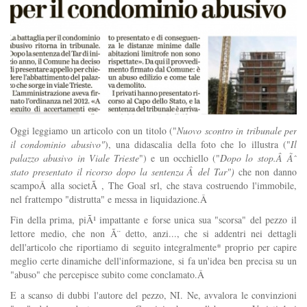
Oggi leggiamo un articolo con un titolo ("
Nuovo scontro in tribunale per
il condominio abusivo"
), una didascalia della foto che lo illustra ("
Il
palazzo abusivo in Viale Trieste
") e un occhiello ("
Dopo lo stop.Â
Ãˆ
stato presentato il ricorso dopo la sentenza Â del Tar
")
che non danno
scampoÂ
alla societÃ , The Goal srl, che stava costruendo l'immobile,
nel frattempo "distrutta" e messa in liquidazione.Â
Fin della prima, piÃ¹ impattante e forse unica sua "scorsa" del pezzo il
lettore medio, che non Ã¨ detto, anzi..., che si addentri nei dettagli
dell'articolo che riportiamo di seguito integralmente* proprio per capire
meglio certe dinamiche dell'informazione, si fa un'idea ben precisa su un
"abuso" che percepisce subito come conclamato.Â
E a scanso di dubbi l'autore del pezzo, NI. Ne, avvalora le convinzioni