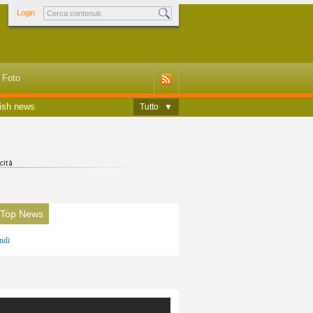
Login
Foto
ish news
Tutto
▼
 Top News
ndi