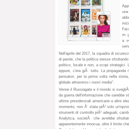
Appl
una
abb
ini
Face
m- g
a v
serv
Nell'aprile del 2017, la squadra di sicure
di parole, che la politica stesse sfruttand
politico, locale e non, a scopi strategici
eppure, c'era giÃ tutto. La propaganda 
pensatori, per la prima volta nella stor
globale attraverso i nuovi media".
Venne il Russiagate e il mondo si svegliÃ
da guerra dell'informazione che sarebbe st
ultime presidenziali americane e altre ele
momento, non Ã¨ stata piÃ¹ solo un'opzion
strumenti di controllo piÃ¹ adeguati, camb
Analytica, societÃ che avrebbe sfruttato
apparentemente innocua, oltre il limite ch