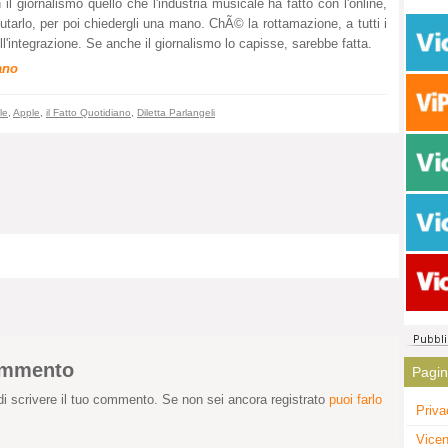
l giornalismo quello che l'industria musicale ha fatto con l'online,
lutarlo, per poi chiedergli una mano. ChÃ© la rottamazione, a tutti i
dell'integrazione. Se anche il giornalismo lo capisse, sarebbe fatta.
ano
le
,
Apple
,
il Fatto Quotidiano
,
Diletta Parlangeli
commento
Pagi
i scrivere il tuo commento. Se non sei ancora registrato
puoi farlo
Priva
Vicen