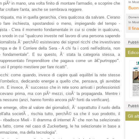
l'amm
ECCEL
In Most
n piÃ¹ in mano, una volta finito di montare l'armadio, e scoprire che
ovunqu
Buon 
total
alta 
 far crollare l'anta, anche se sembrava reggere.
provi
Citta
antiquata, ma in quella gerarchia, c'era qualcosa da salvare. C'erano
Domeni
altre 
propa
In Most
(Lucian
no fare inchiesta, spostandosi o meno, impiegando del tempo -
ovunqu
Il fin
di tu
CASO
ista - C'era il momento fondamentale in cui si crede in qualcuno,
POLIT
averl
Meno 
lo snodo in cui "qualcuno investe nel lavoro di una persona sapendo
elezi
iornalista Ã¨ perchÃ© esistevano dei signori ricchi che investivano
aiuta
Amen
pa e de Il Corriere della Sera - A chi fa i conti nell'editoria, non
argom
a que
Edico
o fondamentale". E su questo, Ã¨ stata la categoria stessa, a
? La 
mostr
appresentato l'imprenditore che pagava come un â€˜purtroppo'".
lasci
fatto
i il proprio mestiere per fare ricatti".
magis
ha co
recchi: come quando, invece di capire quali equilibri la rete stesse
immag
l'ombelico, dedicando energie a quello che, pensava, gli avrebbe
arriv
alism. E invece, Ã¨ successo che in rete sono arrivati i professionisti
turis
facevano prima, ma con piÃ¹ mezzi, cioÃ¨ la propaganda. Mentre i
 a nessuno (anzi, hanno fornito ancora piÃ¹ fonti da verificare).
emerge, oltre al valore dei giornalisti, Ã¨ soprattutto il ruolo della
l'alta societÃ , rischia tutto, perchÃ© sa che il suo prodotto, il
Gli al
- ribadisce Mieli - Il dramma di internet Ã¨ che non ha selezionato
a fatto, come nel caso di Zuckerberg, le ha selezionate in base a
formazione, ma della tecnologia".