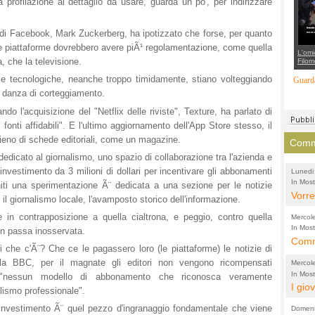
a profilazione al dettaglio da usare, guarda un po', per indirizzare
suppo
regia
o di Facebook, Mark Zuckerberg, ha ipotizzato che forse, per quanto
, le piattaforme dovrebbero avere piÃ¹ regolamentazione, come quella
L'omi
 che la televisione.
Filom
Maran
carab
ze tecnologiche, neanche troppo timidamente, stiano volteggiando
Guarda
marit
a danza di corteggiamento.
più a
di...
 l'acquisizione del "Netflix delle riviste", Texture, ha parlato di
onti affidabili". E l'ultimo aggiornamento dell'App Store stesso, il
pieno di schede editoriali, come un magazine.
Comme
dicato al giornalismo, uno spazio di collaborazione tra l'azienda e
investimento da 3 milioni di dollari per incentivare gli abbonamenti
Lunedi
In Most
(Lucian
 Uniti una sperimentazione Ã¨ dedicata a una sezione per le notizie
di vola
Vorre
 il giornalismo locale, l'avamposto storico dell'informazione.
inten
le in contrapposizione a quella cialtrona, e peggio, contro quella
Mercol
e sag
In Most
non passa inosservata.
Cultura
Comme
conti
 che c'Ã¨? Che ce le pagassero loro (le piattaforme) le notizie di
per il 
anche
Chier
lla BBC, per il magnate gli editori non vengono ricompensati
Mercol
comp
FORT
In Most
"nessun modello di abbonamento che riconosca veramente
Cultura
I gio
promo
TUTTA
alismo professionale".
per il 
mostr
effet
RUSS
investimento Ã¨ quel pezzo d'ingranaggio fondamentale che viene
Domeni