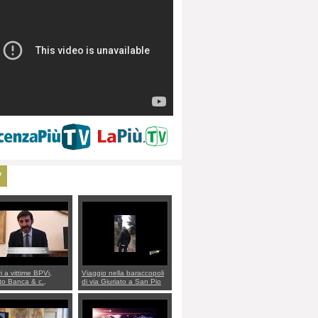
V
ri a vittime BPVi,
Viaggio nella baraccopoli
o Banca & c.,
di via Giuriato a San Pio
lo al sottosegretario
X. Vicenza ai Vicentini:
io Villarosa: per
“faremo un regalo di
re ordine convochi
Natale ai residenti”
Di Maio CNCU a