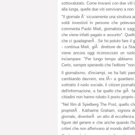
sottovalutato. Come trovarsi con due viti i
alla lunga, quelle due viti servivano a non
"Il giornale Ã¨ sicuramente una struttura 
soldi investisti in persone che poteva
commenta Paolo Mieli, giornalista e sagg
che viene infatti pagato e assunto". Quel
che ci guadagnerÃ . Se ho potuto fare il g
- continua Mieli, giÃ direttore de La Stam
viene ancora oggi riconosciuto un ruol
inciampare: "Per lungo tempo abbiamo r
Certo, sempre sperando che l'editore "non us
Il giornalismo, d'inciampi, ne ha fatti pa
cambiando davvero, era lÃ¬ a guardarsi 
sottratto il ruolo sociale, il citizen journ
dell'informazione, a far quello che giÃ 
cittadini non hanno rubato il posto proprio
"Nel film di Spielberg The Post, quello che 
proprietÃ . Katharine Graham, signora del
giornale, diventerÃ un atto di eccellenza 
figure del genere e che anche quando l'h
criteri che non afferivano al mondo dell'in