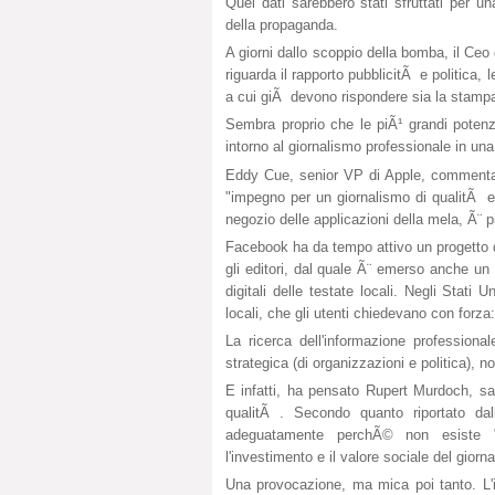
Quei dati sarebbero stati sfruttati per un
della propaganda.
A giorni dallo scoppio della bomba, il Ce
riguarda il rapporto pubblicitÃ e politica
a cui giÃ devono rispondere sia la stampa,
Sembra proprio che le piÃ¹ grandi poten
intorno al giornalismo professionale in un
Eddy Cue, senior VP di Apple, commentando
"impegno per un giornalismo di qualitÃ e f
negozio delle applicazioni della mela, Ã¨ 
Facebook ha da tempo attivo un progetto de
gli editori, dal quale Ã¨ emerso anche un 
digitali delle testate locali. Negli Stati
locali, che gli utenti chiedevano con forza:
La ricerca dell'informazione professiona
strategica (di organizzazioni e politica), 
E infatti, ha pensato Rupert Murdoch, sai
qualitÃ . Secondo quanto riportato da
adeguatamente perchÃ© non esiste 
l'investimento e il valore sociale del giorn
Una provocazione, ma mica poi tanto. L'