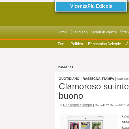
VicenzaPiù Edicola
Home
Quotidiano
Lettori in diretta
StranI
Fatti
Politica
Economia&Aziende
A
|
|
QUOTIDIANO
RASSEGNA STAMPA
Categori
Clamoroso su intern
buono
Di
Rassegna Stampa
|
Martedi 27 Marzo 2018 al
I gi
sost
bass