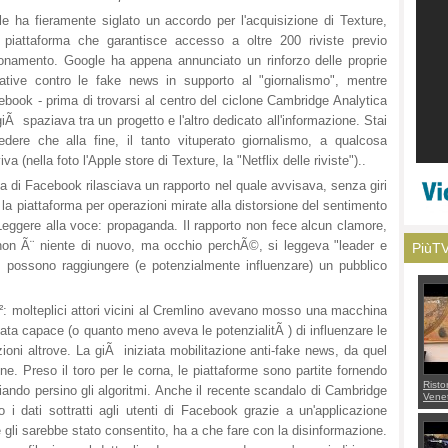
e ha fieramente siglato un accordo per l'acquisizione di Texture,
 piattaforma che garantisce accesso a oltre 200 riviste previo
onamento. Google ha appena annunciato un rinforzo delle proprie
ziative contro le fake news in supporto al "giornalismo", mentre
book - prima di trovarsi al centro del ciclone Cambridge Analytica
iÃ spaziava tra un progetto e l'altro dedicato all'informazione. Stai
edere che alla fine, il tanto vituperato giornalismo, a qualcosa
iva (nella foto l'Apple store di Texture, la "Netflix delle riviste")..
zza di Facebook rilasciava un rapporto nel quale avvisava, senza giri
o la piattaforma per operazioni mirate alla distorsione del sentimento
. Leggere alla voce: propaganda. Il rapporto non fece alcun clamore,
non Ã¨ niente di nuovo, ma occhio perchÃ©, si leggeva "leader e
PiùT
ia, possono raggiungere (e potenzialmente influenzare) un pubblico
²: molteplici attori vicini al Cremlino avevano mosso una macchina
ata capace (o quanto meno aveva le potenzialitÃ ) di influenzare le
zioni altrove. La giÃ iniziata mobilitazione anti-fake news, da quel
e. Preso il toro per le corna, le piattaforme sono partite fornendo
Risto
iando persino gli algoritmi. Anche il recente scandalo di Cambridge
Venet
appel
 i dati sottratti agli utenti di Facebook grazie a un'applicazione
Aless
e gli sarebbe stato consentito, ha a che fare con la disinformazione.
mette
con 