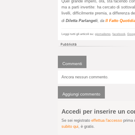
Quel grande impero, ora, sta facendo con i
ma a parti invertite: ha cercato di sottova
livelli, difficilmente premia, a differenza 
di
Diletta Parlangeli
, da
Il Fatto Quotidi
Leggi tutti gli articoli su:
giornalismo
,
facebook
,
Goog
Commenti
Ancora nessun commento.
Aggiungi commento
Accedi per inserire un 
Se sei registrato
effettua l'accesso
prima d
subito qui
, è gratis.