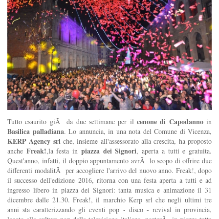
cenone di Capodanno
Tutto esaurito giÃ da due settimane per il
in
Basilica palladiana
. Lo annuncia, in una nota del Comune di Vicenza,
KERP Agency srl
che, insieme all'assessorato alla crescita, ha proposto
Freak!
piazza dei Signori
anche
,la festa in
, aperta a tutti e gratuita.
Quest'anno, infatti, il doppio appuntamento avrÃ lo scopo di offrire due
differenti modalitÃ per accogliere l'arrivo del nuovo anno. Freak!, dopo
il successo dell'edizione 2016, ritorna con una festa aperta a tutti e ad
ingresso libero in piazza dei Signori: tanta musica e animazione il 31
dicembre dalle 21.30. Freak!, il marchio Kerp srl che negli ultimi tre
anni sta caratterizzando gli eventi pop - disco - revival in provincia,