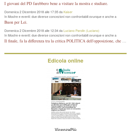
del Pd: "realizzata a costo zero per il Comune"
I giovani del PD farebbero bene a visitare la mostra e studiare.
Domenica 2 Dicembre 2018 alle 17:35 da
Kaiser
In Mostre e eventi: due diverse concezioni non confrontabili ovunque e anche a
Vicenza
Buon per Lei.
Domenica 2 Dicembre 2018 alle 12:34 da
Luciano Parolin (Luciano)
In Mostre e eventi: due diverse concezioni non confrontabili ovunque e anche a
Vicenza
Il finale, fa la differenza tra la critica POLITICA dell'opposizione, che ha perso le elezioni ed è minoranza e non trova altri argomenti per politicizzare sul sito qua o là ? La critica d'arte invece è un'altra cosa che lascio agli altri. Per ora mi basta la lezione magistrale del prof. Giulianati.
Edicola online
VicenzaPiù