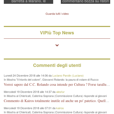
Barretta a Marano, le
commentano bozza su ristori
indagini dei carabinieri di
BPVi e Veneto Banca
Vicenza sul marito Angelo
Lavarra: più avvincenti di
Guarda tutti i video
quelle di... Barbara D'Urso
ViPiù Top News
Commenti degli utenti
Lunedi 24 Dicembre 2018 alle 14:06 da
Luciano Parolin (Luciano)
In Mostra "Il trionfo del colore", Giovanni Rolando: la paura di volare di Rucco
Vorrei sapere dal C.C. Rolando cosa intende per Cultura ? Forse tarallucci, vino e sagre, o spaghetti tricolori del PD ? Il continuo (s)parlare della mostra a Palazzo Chiericati caro consigliere DANNEGGIA FORTEMENTE l'immagine della città TUTTA e fa deviare i consensi che in RUSSIA (badi bene ex U.R.S.S.) sono ECCELLENTI. A livello artistico l'evento è di alta Valenza culturale, COMPITO di Tutta la Cittadinanza fare il possibile per propagandare l'iniziativa senza farne UN CASO PARTITICO come fa Lei da sempre. Meno Gazebo + Partecipazione! E così sia. Amen.
Mercoledi 19 Dicembre 2018 alle 14:37 da
alesfur
In Mostra al Chiericati, Caterina Soprana (Commissione Cultura) risponde ai giovani
del Pd: "realizzata a costo zero per il Comune"
Commento di Kairos totalmente inutile ed anche un po' patetico. Quella che è completamente mancata è stata la promozione internazionale dell'evento effettuata da chi lo sa fare, l'amministrazione in questo è stata totalmente assente relegando al provincialismo una mostra che meritava ben altre platee ed i risultati sono sotto gli occhi di tutti. Su questo bisogna parlare, il fatto di averla organizzata al Chiericati certo non ha aiutato ma è un aspetto secondario rispetto a quello della promozione. In città con le mostre organizzate da Goldin - che certo ha fatto principalmente i suoi interessi, ma ne ha comunque beneficiato la città in immagine e commercio per il centro - arrivavano giornalmente pullman carichi di turisti. Dove sono i turisti ora?
Mercoledi 19 Dicembre 2018 alle 07:01 da
kairos
In Mostra al Chiericati, Caterina Soprana (Commissione Cultura) risponde ai giovani