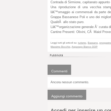
Contrada di Sirmione, capitanato appunto 
Una riproduzione di una vecchia stam
lâ€™omaggio ai commensali da parte del r
Grappa Bassanese Poli e uno dei migliori 
QualitÃ allo stato puro.
Lâ€™organizzazione generale Ã¨ curata d
Cantine Presenti: Olivini, CÃ Maiol Proven
Leggi tutti gli articoli su:
turismo
,
Bassano
,
enogastr
Massimo Bocchio
,
Asparago Bianco DOP
Commenti
Ancora nessun commento.
Aggiungi commento
Accedi per inserire un 