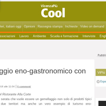
VicenzaPiùCool - Spettacoli, cultura, eventi, gossip di Vicenza, Bassano, Thiene, Schio, Montecchio, Arzignano e del Vicentino.
eri, italiani oggi
Opinioni
Rassegna stampa
Inchieste
Video on demand
ssociazioni
Lavoro
Ambiente
Scuola e formazione
Interviste
Engl
ggio eno-gastronomico con
ViPiù
Espa
|
016 alle 11:04
0 commenti
l Ristorante Alla Corte
serata che vuole essere un gemellaggio non solo di prodotti tipici
 due territori ma anche un vero esempio di turismo eno-