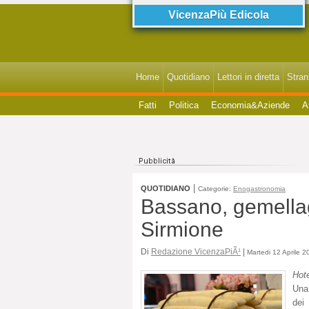
VicenzaPiù Edicola
Home
Quotidiano
Lettori in diretta
StranI
Fatti
Politica
Economia&Aziende
A
|
QUOTIDIANO
Categorie:
Enogastronomia
Bassano, gemella
Sirmione
Di
Redazione VicenzaPiÃ¹
|
Martedi 12 Aprile 2
Hote
Una 
dei