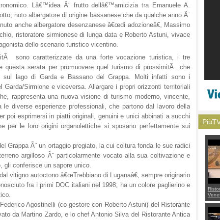
tronomico. Lâ€™idea Ã¨ frutto dellâ€™amicizia tra Emanuele A.
tto, noto albergatore di origine bassanese che da qualche anno Ã¨
enuto anche albergatore desenzanese â€œdi adozioneâ€, Massimo
hio, ristoratore sirmionese di lunga data e Roberto Astuni, vivace
agonista dello scenario turistico vicentino.
litÃ sono caratterizzate da una forte vocazione turistica, i tre
re questa serata per promuovere quel turismo di prossimitÃ che
o sul lago di Garda e Bassano del Grappa. Molti infatti sono i
rda/Sirmione e viceversa. Allargare i propri orizzonti territoriali
e, rappresenta una nuova visione di turismo moderno, vincente,
a le diverse esperienze professionali, che partono dal lavoro della
per poi esprimersi in piatti originali, genuini e unici abbinati a succhi
PiùT
e per le loro origini organolettiche si sposano perfettamente sui
rappa Ã¨ un ortaggio pregiato, la cui coltura fonda le sue radici
l terreno argilloso Ã¨ particolarmente vocato alla sua coltivazione e
, gli conferisce un sapore unico.
 dal vitigno autoctono â€œTrebbiano di Luganaâ€, sempre originario
nosciuto fra i primi DOC italiani nel 1998; ha un colore paglierino e
Risto
ico.
Venet
appel
 Federico Agostinelli (co-gestore con Roberto Astuni) del Ristorante
Aless
mette
ato da Martino Zardo, e lo chef Antonio Silva del Ristorante Antica
con 