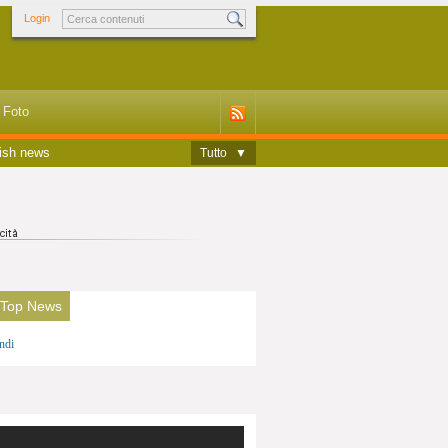
Login
Foto
ish news
Tutto
▼
 Top News
ndi