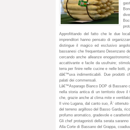
gas
Bono
div
Bocc
prot
Approfittando del fatto che le due loca
imprenditori hanno pensato di organizza
distingue il magico ed esclusivo angol
bassanesi che frequentano Desenzano del Ga
cercando anche alleanze enogastronomich
accattivante e facile da usufruire; stimol
terra per finire nelle cucine e nelle botti, 
dâ€™uva indimenticabili. Due prodotti ch
palati dei commensali.
Lâ€™Asparago Bianco DOP di Bassano del G
nella storia antica di un territorio dove i
che, grazie anche al clima mite e ventilato
Il vino Lugana, dal canto suo, Ã¨ ottenuto
del terreno argilloso del Basso Garda, rico
profumo aromatico, gradevole e caratterist
Gli chef protagonisti della serata saranno
Alla Corte di Bassano del Grappa, coadiuv