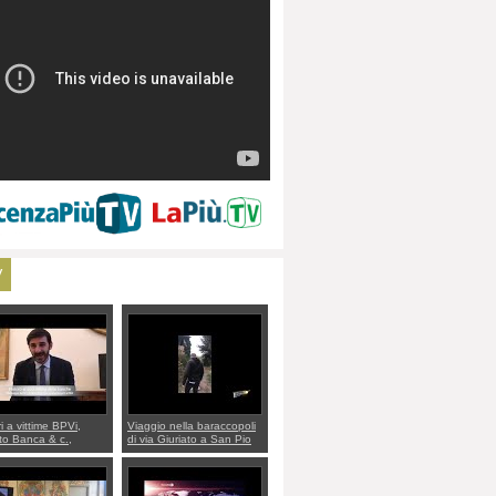
V
ri a vittime BPVi,
Viaggio nella baraccopoli
o Banca & c.,
di via Giuriato a San Pio
lo al sottosegretario
X. Vicenza ai Vicentini:
io Villarosa: per
“faremo un regalo di
re ordine convochi
Natale ai residenti”
Di Maio CNCU a