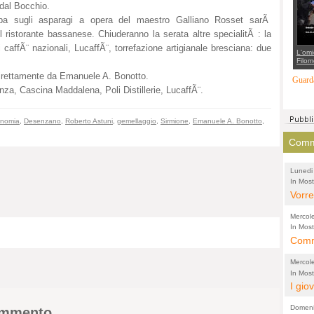
dal Bocchio.
suppo
regia
pa sugli asparagi a opera del maestro Galliano Rosset sarÃ
istorante bassanese. Chiuderanno la serata altre specialitÃ : la
caffÃ¨ nazionali, LucaffÃ¨, torrefazione artigianale bresciana: due
L'omi
Filom
Maran
irettamente da Emanuele A. Bonotto.
carab
Guarda
marit
za, Cascina Maddalena, Poli Distillerie, LucaffÃ¨.
più a
di...
onomia
,
Desenzano
,
Roberto Astuni
,
gemellaggio
,
Sirmione
,
Emanuele A. Bonotto
,
Comme
Lunedi
In Most
(Lucian
di vola
Vorre
inten
Mercol
e sag
In Most
Cultura
Comme
conti
per il 
anche
Chier
Mercol
comp
FORT
In Most
Cultura
I gio
promo
TUTTA
per il 
mostr
effet
RUSS
Domeni
commento