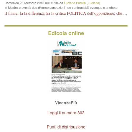
Domenica 2 Dicembre 2018 alle 12:34 da
Luciano Parolin (Luciano)
In Mostre e eventi: due diverse concezioni non confrontabili ovunque e anche a
Vicenza
Il finale, fa la differenza tra la critica POLITICA dell'opposizione, che ha perso le elezioni ed è minoranza e non trova altri argomenti per politicizzare sul sito qua o là ? La critica d'arte invece è un'altra cosa che lascio agli altri. Per ora mi basta la lezione magistrale del prof. Giulianati.
Edicola online
VicenzaPiù
Leggi il numero 303
Punti di distribuzione