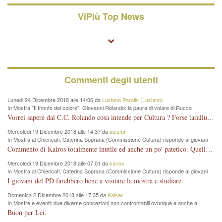
ViPiù Top News
Commenti degli utenti
Lunedi 24 Dicembre 2018 alle 14:06 da
Luciano Parolin (Luciano)
In Mostra "Il trionfo del colore", Giovanni Rolando: la paura di volare di Rucco
Vorrei sapere dal C.C. Rolando cosa intende per Cultura ? Forse tarallucci, vino e sagre, o spaghetti tricolori del PD ? Il continuo (s)parlare della mostra a Palazzo Chiericati caro consigliere DANNEGGIA FORTEMENTE l'immagine della città TUTTA e fa deviare i consensi che in RUSSIA (badi bene ex U.R.S.S.) sono ECCELLENTI. A livello artistico l'evento è di alta Valenza culturale, COMPITO di Tutta la Cittadinanza fare il possibile per propagandare l'iniziativa senza farne UN CASO PARTITICO come fa Lei da sempre. Meno Gazebo + Partecipazione! E così sia. Amen.
Mercoledi 19 Dicembre 2018 alle 14:37 da
alesfur
In Mostra al Chiericati, Caterina Soprana (Commissione Cultura) risponde ai giovani
del Pd: "realizzata a costo zero per il Comune"
Commento di Kairos totalmente inutile ed anche un po' patetico. Quella che è completamente mancata è stata la promozione internazionale dell'evento effettuata da chi lo sa fare, l'amministrazione in questo è stata totalmente assente relegando al provincialismo una mostra che meritava ben altre platee ed i risultati sono sotto gli occhi di tutti. Su questo bisogna parlare, il fatto di averla organizzata al Chiericati certo non ha aiutato ma è un aspetto secondario rispetto a quello della promozione. In città con le mostre organizzate da Goldin - che certo ha fatto principalmente i suoi interessi, ma ne ha comunque beneficiato la città in immagine e commercio per il centro - arrivavano giornalmente pullman carichi di turisti. Dove sono i turisti ora?
Mercoledi 19 Dicembre 2018 alle 07:01 da
kairos
In Mostra al Chiericati, Caterina Soprana (Commissione Cultura) risponde ai giovani
del Pd: "realizzata a costo zero per il Comune"
I giovani del PD farebbero bene a visitare la mostra e studiare.
Domenica 2 Dicembre 2018 alle 17:35 da
Kaiser
In Mostre e eventi: due diverse concezioni non confrontabili ovunque e anche a
Vicenza
Buon per Lei.