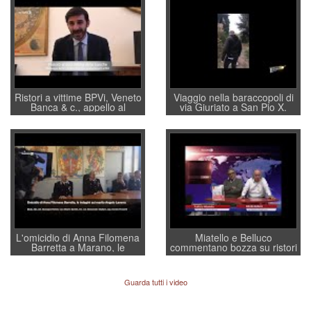
Ristori a vittime BPVi, Veneto
Viaggio nella baraccopoli di
Banca & c., appello al
via Giuriato a San Pio X.
sottosegretario Alessio
Vicenza ai Vicentini: “faremo
Villarosa: per mettere ordine
un regalo di Natale ai
convochi con Di Maio CNCU
residenti”
a supporto della cabina di
regia al Mef
L'omicidio di Anna Filomena
Miatello e Belluco
Barretta a Marano, le
commentano bozza su ristori
indagini dei carabinieri di
BPVi e Veneto Banca
Vicenza sul marito Angelo
Lavarra: più avvincenti di
Guarda tutti i video
quelle di... Barbara D'Urso