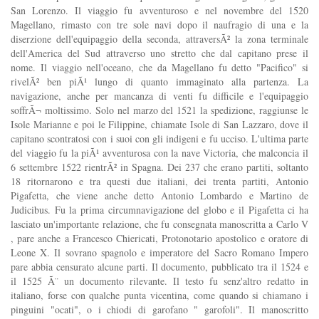
San Lorenzo. Il viaggio fu avventuroso e nel novembre del 1520
Magellano, rimasto con tre sole navi dopo il naufragio di una e la
diserzione dell'equipaggio della seconda, attraversÃ² la zona terminale
dell'America del Sud attraverso uno stretto che dal capitano prese il
nome. Il viaggio nell'oceano, che da Magellano fu detto "Pacifico" si
rivelÃ² ben piÃ¹ lungo di quanto immaginato alla partenza. La
navigazione, anche per mancanza di venti fu difficile e l'equipaggio
soffrÃ¬ moltissimo. Solo nel marzo del 1521 la spedizione, raggiunse le
Isole Marianne e poi le Filippine, chiamate Isole di San Lazzaro, dove il
capitano scontratosi con i suoi con gli indigeni e fu ucciso. L'ultima parte
del viaggio fu la piÃ¹ avventurosa con la nave Victoria, che malconcia il
6 settembre 1522 rientrÃ² in Spagna. Dei 237 che erano partiti, soltanto
18 ritornarono e tra questi due italiani, dei trenta partiti, Antonio
Pigafetta, che viene anche detto Antonio Lombardo e Martino de
Judicibus. Fu la prima circumnavigazione del globo e il Pigafetta ci ha
lasciato un'importante relazione, che fu consegnata manoscritta a Carlo V
, pare anche a Francesco Chiericati, Protonotario apostolico e oratore di
Leone X. Il sovrano spagnolo e imperatore del Sacro Romano Impero
pare abbia censurato alcune parti. Il documento, pubblicato tra il 1524 e
il 1525 Ã¨ un documento rilevante. Il testo fu senz'altro redatto in
italiano, forse con qualche punta vicentina, come quando si chiamano i
pinguini "ocati", o i chiodi di garofano " garofoli". Il manoscritto