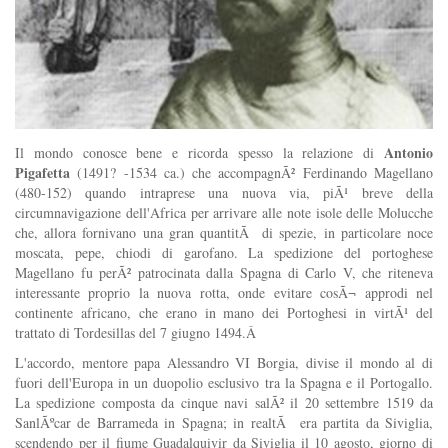
Antonio
Il mondo conosce bene e ricorda spesso la relazione di
Pigafetta
(1491? -1534 ca.) che accompagnÃ² Ferdinando Magellano
(480-152) quando intraprese una nuova via, piÃ¹ breve della
circumnavigazione dell'Africa per arrivare alle note isole delle Molucche
che, allora fornivano una gran quantitÃ di spezie, in particolare noce
moscata, pepe, chiodi di garofano. La spedizione del portoghese
Magellano fu perÃ² patrocinata dalla Spagna di Carlo V, che riteneva
interessante proprio la nuova rotta, onde evitare cosÃ¬ approdi nel
continente africano, che erano in mano dei Portoghesi in virtÃ¹ del
trattato di Tordesillas del 7 giugno 1494.Â
L'accordo, mentore papa Alessandro VI Borgia, divise il mondo al di
fuori dell'Europa in un duopolio esclusivo tra la Spagna e il Portogallo.
La spedizione composta da cinque navi salÃ² il 20 settembre 1519 da
SanlÃºcar de Barrameda in Spagna; in realtÃ era partita da Siviglia,
scendendo per il fiume Guadalquivir da Siviglia il 10 agosto, giorno di