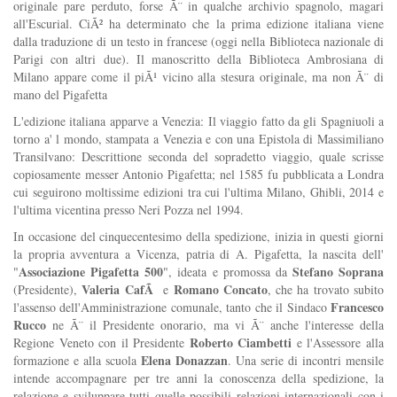
originale pare perduto, forse Ã¨ in qualche archivio spagnolo, magari
all'Escurial. CiÃ² ha determinato che la prima edizione italiana viene
dalla traduzione di un testo in francese (oggi nella Biblioteca nazionale di
Parigi con altri due). Il manoscritto della Biblioteca Ambrosiana di
Milano appare come il piÃ¹ vicino alla stesura originale, ma non Ã¨ di
mano del Pigafetta
L'edizione italiana apparve a Venezia: Il viaggio fatto da gli Spagniuoli a
torno a' l mondo, stampata a Venezia e con una Epistola di Massimiliano
Transilvano: Descrittione seconda del sopradetto viaggio, quale scrisse
copiosamente messer Antonio Pigafetta; nel 1585 fu pubblicata a Londra
cui seguirono moltissime edizioni tra cui l'ultima Milano, Ghibli, 2014 e
l'ultima vicentina presso Neri Pozza nel 1994.
In occasione del cinquecentesimo della spedizione, inizia in questi giorni
la propria avventura a Vicenza, patria di A. Pigafetta, la nascita dell'
Associazione Pigafetta 500
Stefano Soprana
"
", ideata e promossa da
Valeria CafÃ
Romano Concato
(Presidente),
e
, che ha trovato subito
Francesco
l'assenso dell'Amministrazione comunale, tanto che il Sindaco
Rucco
ne Ã¨ il Presidente onorario, ma vi Ã¨ anche l'interesse della
Roberto Ciambetti
Regione Veneto con il Presidente
e l'Assessore alla
Elena Donazzan
formazione e alla scuola
. Una serie di incontri mensile
intende accompagnare per tre anni la conoscenza della spedizione, la
relazione e sviluppare tutti quelle possibili relazioni internazionali con i