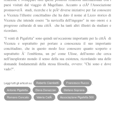
paesi visitati dal viaggio di Magellano. Accanto a ciÃ² l'Associazione
promuoverÃ studi, ricerche e le piÃ¹ diverse iniziative per far conoscere
a Vicenza l'illustre concittadino che ha dato il nome al Liceo storico di
Vicenza che intende essere "la navicella dell'ingegno" in suo onore e a
progresso culturale di una cittÃ che ha tanti altri illustri da studiare e
ricordare.
"I venti di Pigafetta" sono quindi un'occasione importante per la cittÃ di
Vicenza e soprattutto per portare a conoscenza il suo importante
concittadino, che in questo modo fece conoscere quanto scoperto e
soprattutto Ã¨ l'emblema, un po' come Ulisse, dell'uomo che cerca
nell'inesplorato mondo il senso della sua esistenza, ricordando una delle
domande fondamentali della stessa filosofia, ovvero: "Chi sono e dove
vado?".
Leggi tutti gli articoli su:
Roberto Ciambetti
,
Francesco Rucco
,
Antonio Pigafetta
,
Elena Donazzan
,
Stefano Soprana
,
Romano Concato
,
Valeria CafÃ
,
Associazione Pigafetta 500