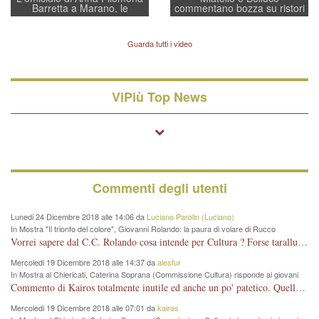
Barretta a Marano, le
commentano bozza su ristori
indagini dei carabinieri di
BPVi e Veneto Banca
Vicenza sul marito Angelo
Lavarra: più avvincenti di
Guarda tutti i video
quelle di... Barbara D'Urso
ViPiù Top News
Commenti degli utenti
Lunedi 24 Dicembre 2018 alle 14:06 da
Luciano Parolin (Luciano)
In Mostra "Il trionfo del colore", Giovanni Rolando: la paura di volare di Rucco
Vorrei sapere dal C.C. Rolando cosa intende per Cultura ? Forse tarallucci, vino e sagre, o spaghetti tricolori del PD ? Il continuo (s)parlare della mostra a Palazzo Chiericati caro consigliere DANNEGGIA FORTEMENTE l'immagine della città TUTTA e fa deviare i consensi che in RUSSIA (badi bene ex U.R.S.S.) sono ECCELLENTI. A livello artistico l'evento è di alta Valenza culturale, COMPITO di Tutta la Cittadinanza fare il possibile per propagandare l'iniziativa senza farne UN CASO PARTITICO come fa Lei da sempre. Meno Gazebo + Partecipazione! E così sia. Amen.
Mercoledi 19 Dicembre 2018 alle 14:37 da
alesfur
In Mostra al Chiericati, Caterina Soprana (Commissione Cultura) risponde ai giovani
del Pd: "realizzata a costo zero per il Comune"
Commento di Kairos totalmente inutile ed anche un po' patetico. Quella che è completamente mancata è stata la promozione internazionale dell'evento effettuata da chi lo sa fare, l'amministrazione in questo è stata totalmente assente relegando al provincialismo una mostra che meritava ben altre platee ed i risultati sono sotto gli occhi di tutti. Su questo bisogna parlare, il fatto di averla organizzata al Chiericati certo non ha aiutato ma è un aspetto secondario rispetto a quello della promozione. In città con le mostre organizzate da Goldin - che certo ha fatto principalmente i suoi interessi, ma ne ha comunque beneficiato la città in immagine e commercio per il centro - arrivavano giornalmente pullman carichi di turisti. Dove sono i turisti ora?
Mercoledi 19 Dicembre 2018 alle 07:01 da
kairos