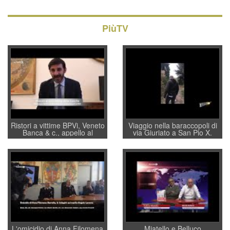
PiùTV
Ristori a vittime BPVi, Veneto
Viaggio nella baraccopoli di
Banca & c., appello al
via Giuriato a San Pio X.
sottosegretario Alessio
Vicenza ai Vicentini: “faremo
Villarosa: per mettere ordine
un regalo di Natale ai
convochi con Di Maio CNCU
residenti”
a supporto della cabina di
regia al Mef
L'omicidio di Anna Filomena
Miatello e Belluco