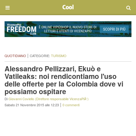
|
QUOTIDIANO
CATEGORIE:
TURISMO
Alessandro Pellizzari, Ekuò e
Vatileaks: noi rendicontiamo l'uso
delle offerte per la Colombia dove vi
possiamo ospitare
Di
Giovanni Coviello (Direttore responsabile VicenzaPiÃ¹)
|
Sabato 21 Novembre 2015 alle 12:23
0 commenti