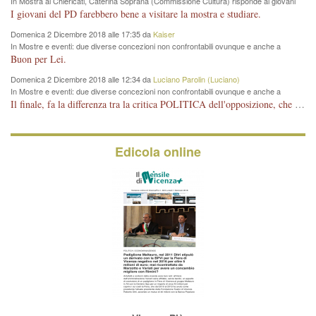
In Mostra al Chiericati, Caterina Soprana (Commissione Cultura) risponde ai giovani
del Pd: "realizzata a costo zero per il Comune"
I giovani del PD farebbero bene a visitare la mostra e studiare.
Domenica 2 Dicembre 2018 alle 17:35 da
Kaiser
In Mostre e eventi: due diverse concezioni non confrontabili ovunque e anche a
Vicenza
Buon per Lei.
Domenica 2 Dicembre 2018 alle 12:34 da
Luciano Parolin (Luciano)
In Mostre e eventi: due diverse concezioni non confrontabili ovunque e anche a
Vicenza
Il finale, fa la differenza tra la critica POLITICA dell'opposizione, che ha perso le elezioni ed è minoranza e non trova altri argomenti per politicizzare sul sito qua o là ? La critica d'arte invece è un'altra cosa che lascio agli altri. Per ora mi basta la lezione magistrale del prof. Giulianati.
Edicola online