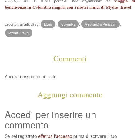
viaggio di
vicentini...
Â». E allora perchÃ¨ non organizzare un
beneficenza in Colombia magari con i nostri amici di Mydas Travel
Leggi tutti gli articoli su:
Ekuò
,
Colombia
,
Alessandro Pellizzari
,
Mydas Travel
Commenti
Ancora nessun commento.
Aggiungi commento
Accedi per inserire un
commento
Se sei registrato
effettua l'accesso
prima di scrivere il tuo