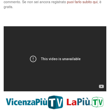
commento. Se non sei ancora registrato
puoi farlo subito qui
, è
gratis.