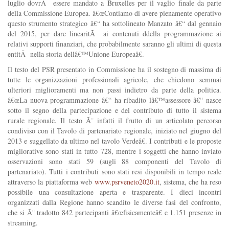
luglio dovrÃ essere mandato a Bruxelles per il vaglio finale da parte
della Commissione Europea. â€œContiamo di avere pienamente operativo
questo strumento strategico â€“ ha sottolineato Manzato â€“ dal gennaio
del 2015, per dare linearitÃ ai contenuti ddella programmazione ai
relativi supporti finanziari, che probabilmente saranno gli ultimi di questa
entitÃ nella storia dellâ€™Unione Europeaâ€.
Il testo del PSR presentato in Commissione ha il sostegno di massima di
tutte le organizzazioni professionali agricole, che chiedono semmai
ulteriori miglioramenti ma non passi indietro da parte della politica.
â€œLa nuova programmazione â€“ ha ribadito lâ€™assessore â€“ nasce
sotto il segno della partecipazione e del contributo di tutto il sistema
rurale regionale. Il testo Ã¨ infatti il frutto di un articolato percorso
condiviso con il Tavolo di partenariato regionale, iniziato nel giugno del
2013 e suggellato da ultimo nel tavolo Verdeâ€. I contributi e le proposte
migliorative sono stati in tutto 728, mentre i soggetti che hanno inviato
osservazioni sono stati 59 (sugli 88 componenti del Tavolo di
partenariato). Tutti i contributi sono stati resi disponibili in tempo reale
attraverso la piattaforma web
www.psrveneto2020.it
, sistema, che ha reso
possibile una consultazione aperta e trasparente. I dieci incontri
organizzati dalla Regione hanno scandito le diverse fasi del confronto,
che si Ã¨ tradotto 842 partecipanti â€œfisicamenteâ€ e 1.151 presenze in
streaming.