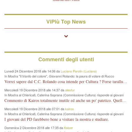
quelle di... Barbara D'Urso
ViPiù Top News
Commenti degli utenti
Lunedi 24 Dicembre 2018 alle 14:06 da
Luciano Parolin (Luciano)
In Mostra "Il trionfo del colore", Giovanni Rolando: la paura di volare di Rucco
Vorrei sapere dal C.C. Rolando cosa intende per Cultura ? Forse tarallucci, vino e sagre, o spaghetti tricolori del PD ? Il continuo (s)parlare della mostra a Palazzo Chiericati caro consigliere DANNEGGIA FORTEMENTE l'immagine della città TUTTA e fa deviare i consensi che in RUSSIA (badi bene ex U.R.S.S.) sono ECCELLENTI. A livello artistico l'evento è di alta Valenza culturale, COMPITO di Tutta la Cittadinanza fare il possibile per propagandare l'iniziativa senza farne UN CASO PARTITICO come fa Lei da sempre. Meno Gazebo + Partecipazione! E così sia. Amen.
Mercoledi 19 Dicembre 2018 alle 14:37 da
alesfur
In Mostra al Chiericati, Caterina Soprana (Commissione Cultura) risponde ai giovani
del Pd: "realizzata a costo zero per il Comune"
Commento di Kairos totalmente inutile ed anche un po' patetico. Quella che è completamente mancata è stata la promozione internazionale dell'evento effettuata da chi lo sa fare, l'amministrazione in questo è stata totalmente assente relegando al provincialismo una mostra che meritava ben altre platee ed i risultati sono sotto gli occhi di tutti. Su questo bisogna parlare, il fatto di averla organizzata al Chiericati certo non ha aiutato ma è un aspetto secondario rispetto a quello della promozione. In città con le mostre organizzate da Goldin - che certo ha fatto principalmente i suoi interessi, ma ne ha comunque beneficiato la città in immagine e commercio per il centro - arrivavano giornalmente pullman carichi di turisti. Dove sono i turisti ora?
Mercoledi 19 Dicembre 2018 alle 07:01 da
kairos
In Mostra al Chiericati, Caterina Soprana (Commissione Cultura) risponde ai giovani
del Pd: "realizzata a costo zero per il Comune"
I giovani del PD farebbero bene a visitare la mostra e studiare.
Domenica 2 Dicembre 2018 alle 17:35 da
Kaiser