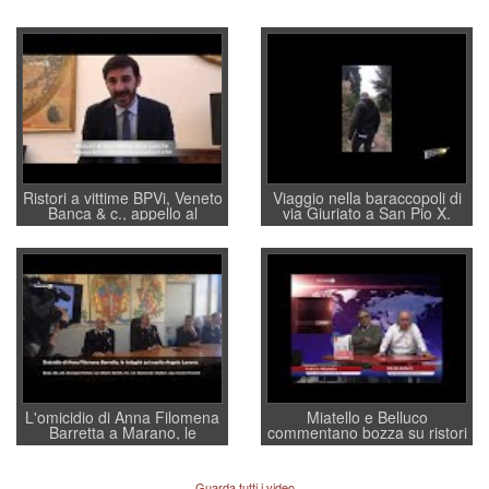
Ristori a vittime BPVi, Veneto
Viaggio nella baraccopoli di
Banca & c., appello al
via Giuriato a San Pio X.
sottosegretario Alessio
Vicenza ai Vicentini: “faremo
Villarosa: per mettere ordine
un regalo di Natale ai
convochi con Di Maio CNCU
residenti”
a supporto della cabina di
regia al Mef
L'omicidio di Anna Filomena
Miatello e Belluco
Barretta a Marano, le
commentano bozza su ristori
indagini dei carabinieri di
BPVi e Veneto Banca
Vicenza sul marito Angelo
Lavarra: più avvincenti di
Guarda tutti i video