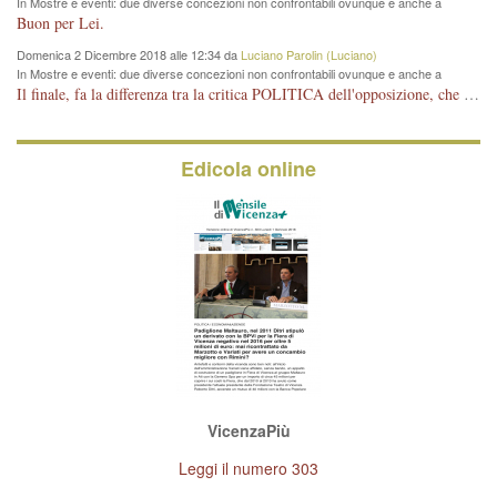
In Mostre e eventi: due diverse concezioni non confrontabili ovunque e anche a
Vicenza
Buon per Lei.
Domenica 2 Dicembre 2018 alle 12:34 da
Luciano Parolin (Luciano)
In Mostre e eventi: due diverse concezioni non confrontabili ovunque e anche a
Vicenza
Il finale, fa la differenza tra la critica POLITICA dell'opposizione, che ha perso le elezioni ed è minoranza e non trova altri argomenti per politicizzare sul sito qua o là ? La critica d'arte invece è un'altra cosa che lascio agli altri. Per ora mi basta la lezione magistrale del prof. Giulianati.
Edicola online
VicenzaPiù
Leggi il numero 303