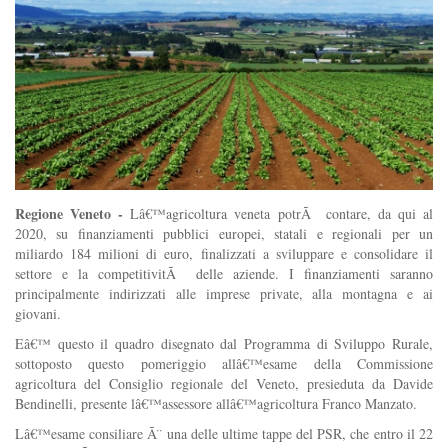
Regione Veneto -
Lâ€™agricoltura veneta potrÃ contare, da qui al
2020, su finanziamenti pubblici europei, statali e regionali per un
miliardo 184 milioni di euro, finalizzati a sviluppare e consolidare il
settore e la competitivitÃ delle aziende. I finanziamenti saranno
principalmente indirizzati alle imprese private, alla montagna e ai
giovani.
Eâ€™ questo il quadro disegnato dal Programma di Sviluppo Rurale,
sottoposto questo pomeriggio allâ€™esame della Commissione
agricoltura del Consiglio regionale del Veneto, presieduta da Davide
Bendinelli, presente lâ€™assessore allâ€™agricoltura Franco Manzato.
Lâ€™esame consiliare Ã¨ una delle ultime tappe del PSR, che entro il 22