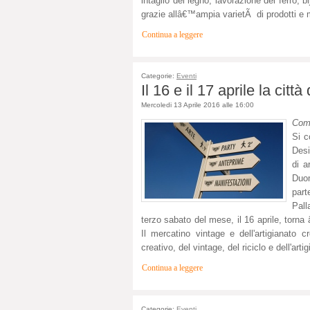
intaglio del legno, lavorazione del ferro, 
grazie allâ€™ampia varietÃ di prodotti e 
Continua a leggere
Categorie:
Eventi
Il 16 e il 17 aprile la citt
Mercoledi 13 Aprile 2016 alle 16:00
Com
Si c
Desi
di a
Duo
par
Pall
terzo sabato del mese, il 16 aprile, torna 
Il mercatino vintage e dell'artigianato
creativo, del vintage, del riciclo e dell'arti
Continua a leggere
Categorie:
Eventi