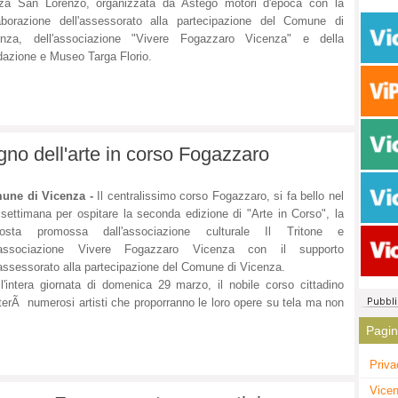
zza San Lorenzo, organizzata da Astego motori d'epoca con la
aborazione dell'assessorato alla partecipazione del Comune di
enza, dell'associazione "Vivere Fogazzaro Vicenza" e della
azione e Museo Targa Florio.
egno dell'arte in corso Fogazzaro
une di Vicenza -
Il centralissimo corso Fogazzaro, si fa bello nel
 settimana per ospitare la seconda edizione di "Arte in Corso", la
posta promossa dall'associazione culturale Il Tritone e
l'associazione Vivere Fogazzaro Vicenza con il supporto
'assessorato alla partecipazione del Comune di Vicenza.
l'intera giornata di domenica 29 marzo, il nobile corso cittadino
terÃ numerosi artisti che proporranno le loro opere su tela ma non
Pagi
Priva
Vicen