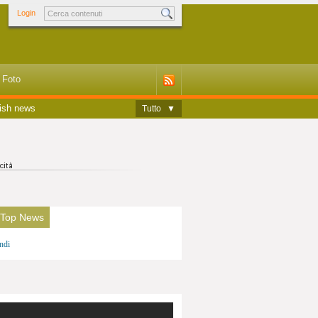
Login
Foto
ish news
Tutto
▼
 Top News
ndi