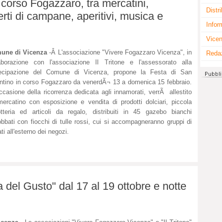
 corso Fogazzaro, tra mercatini,
Distr
erti di campane, aperitivi, musica e
Infor
Vicen
une di Vicenza
-Â L'associazione "Vivere Fogazzaro Vicenza", in
Reda
aborazione con l'associazione Il Tritone e l'assessorato alla
tecipazione del Comune di Vicenza, propone la Festa di San
ntino in corso Fogazzaro da venerdÃ¬ 13 a domenica 15 febbraio.
ccasione della ricorrenza dedicata agli innamorati, verrÃ allestito
ercatino con esposizione e vendita di prodotti dolciari, piccola
otteria ed articoli da regalo, distribuiti in 45 gazebo bianchi
bbati con fiocchi di tulle rossi, cui si accompagneranno gruppi di
ti all'esterno dei negozi.
del Gusto" dal 17 al 19 ottobre e notte