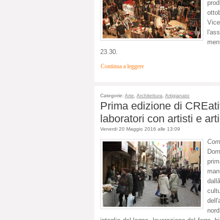
prod
otto
Vice
l'as
ment
23.30.
Continua a leggere
Categorie:
Arte
,
Architettura
,
Artigianato
Prima edizione di CREati
laboratori con artisti e art
Venerdi 20 Maggio 2016 alle 13:09
Com
Dome
pri
man
dal
cul
dell
nord