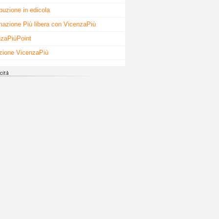
ibuzione in edicola
mazione Più libera con VicenzaPiù
zaPiùPoint
zione VicenzaPiù