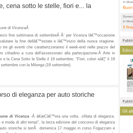
l'amm
ECCEL
In Most
cena sotto le stelle, fiori e... la
ovunqu
Buon 
total
alta 
provi
Citta
Domeni
altre 
propa
In Most
(Lucian
ovunqu
Il fin
di tu
CASO
une di VicenzaÂ
POLIT
averl
Meno 
erzo fine settimana di settembreÂ Ã¨ per Vicenza lâ€™occasione
elezi
aiuta
Amen
salutare la fine dellâ€™estate e lâ€™inizio della nuova stagione.
argom
a que
 tre gli eventi che caratterizzeranno il week-end nelle piazze del
Edico
? La 
ro cittadino a cura dell'assessorato alla partecipazione
:Â
Arte in
mostr
o e la Cena Sotto le Stelle il 19 settembre; "Fiori, colori eâ€¦" il 19
lasci
fatto
 settembre con la Milonga (19 settembre).
magis
ha co
immag
arriv
turis
orso di eleganza per auto storiche
Gli al
une di Vicenza
-Â
â€œCâ€™era una volta...sfilata di eleganza.
 e moda di altri tempi", la terza edizione del concorso di eleganza
auto storiche si terrÃ domenica 17 maggio in corso Fogazzaro e