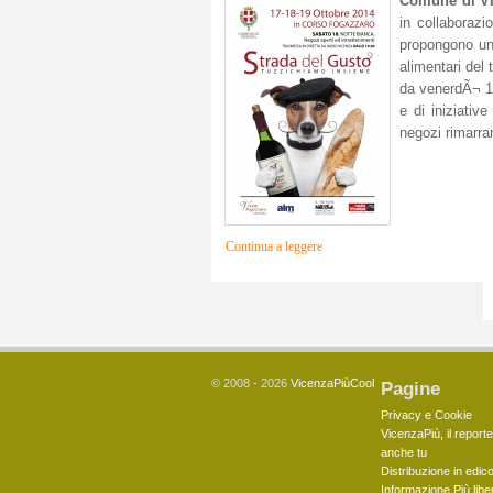
Comune di V
in collaborazi
propongono un 
alimentari del 
da venerdÃ¬ 1
e di iniziativ
negozi rimarran
Continua a leggere
© 2008 - 2026
VicenzaPiùCool
Pagine
Privacy e Cookie
VicenzaPiù, il reporte
anche tu
Distribuzione in edico
Informazione Più libe