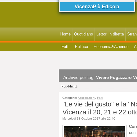
VicenzaPiù Edicola
Home
Quotidiano
Lettori in diretta
StranI
Fatti
Politica
Economia&Aziende
A
Archivio per tag:
Vivere Fogazzaro V
Categorie:
Associazioni
,
Fatti
"Le vie del gusto" e la "
Vicenza il 20, 21 e 22 ott
Mercoledi 18 Ottobre 2017 alle 22:40
Cor
con