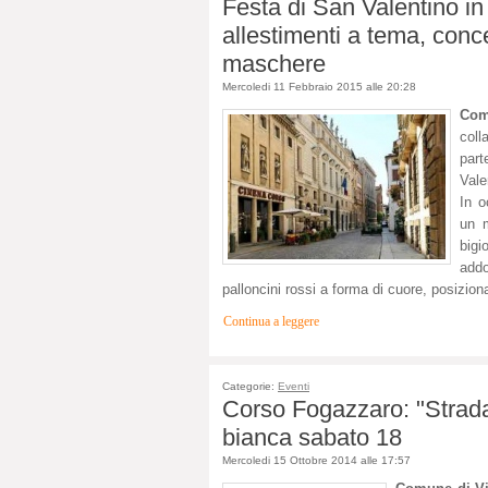
Festa di San Valentino in
allestimenti a tema, conc
maschere
Mercoledi 11 Febbraio 2015 alle 20:28
Com
coll
par
Vale
In o
un m
bigi
addo
palloncini rossi a forma di cuore, posiziona
Continua a leggere
Categorie:
Eventi
Corso Fogazzaro: "Strada 
bianca sabato 18
Mercoledi 15 Ottobre 2014 alle 17:57