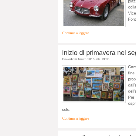
pia
coll
Vic
Fond
Continua a leggere
Inizio di primavera nel s
Giovedi 26 Marzo 2015 alle 19:35
Com
fine
pro
dal
dell
Per 
ospi
solo.
Continua a leggere