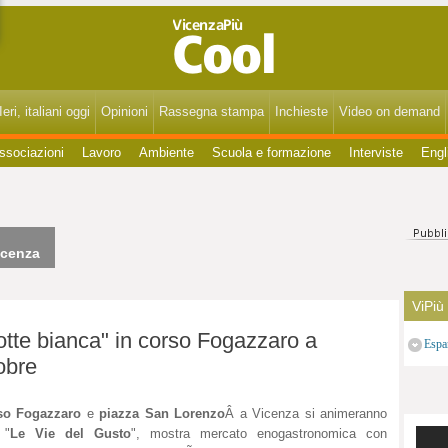
VicenzaPiùCool - Spettacoli, cultura, eventi, gossip di Vicenza, Bassano, Thiene, Schio, Montecchio, Arzignano e del Vicentino.
eri, italiani oggi
Opinioni
Rassegna stampa
Inchieste
Video on demand
ssociazioni
Lavoro
Ambiente
Scuola e formazione
Interviste
Engl
icenza
ViPiù
Notte bianca" in corso Fogazzaro a
Espa
obre
so Fogazzaro
e
piazza San Lorenzo
Â a Vicenza si animeranno
 "
Le Vie del Gusto
", mostra mercato enogastronomica con