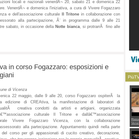
uzioni locali e nazionali venerdÃ¬ 20, sabato 21 e domenica 22
bre. VenerdÃ¬ e domenica l'iniziativa, a cura di Vivere Fogazzaro
nza e dell'associazione culturale
Il Tritone
in collaborazione con
sessorato alla partecipazione, Ã¨ in programma dalle 9 alle 21
re sabato, in occasione della
Notte bianca
, si protrarrÃ fino alle
va in corso Fogazzaro: esposizioni e
igiani
PiùT
une di Vicenza
nica 22 maggio, dalle 9 alle 20, corso Fogazzaro ospiterÃ la
ma edizione di CREAtiva, la manifestazione di laboratori di
ualitÃ creativa condotti da artisti e artigiani, organizzata
lâ€™associazione culturale Il Tritone e dallâ€™associazione
Risto
turale Vivere Fogazzaro Vicenza, con la collaborazione
Venet
'assessorato alla partecipazione. Appuntamento quindi nella parte
appel
Aless
 del corso per gli appassionati di cucito creativo, decorazione,
mette
con 