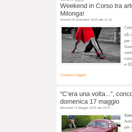
Weekend in Corso tra arte, 
Milonga!
Venerdi 18 Settembre 2015 alle 11:14
Com
Il
Â t
per 
Sono
cent
cors
e 20
Continua a leggere
“C’era una volta...”, conc
domenica 17 maggio
Mercoledi 13 Maggio 2015 alle 16:07
Com
Auto
per 