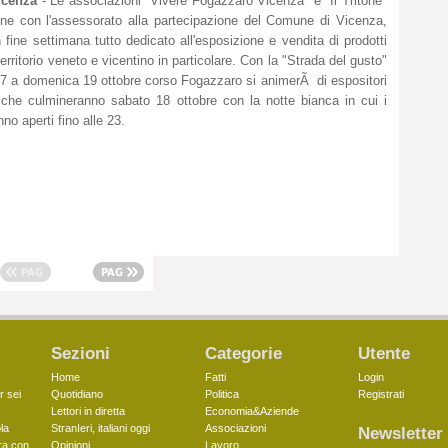
icenza
- Le associazioni "Vivere Fogazzaro Vicenza" e "Il Tritone"
one con l'assessorato alla partecipazione del Comune di Vicenza,
fine settimana tutto dedicato all'esposizione e vendita di prodotti
territorio veneto e vicentino in particolare. Con la "Strada del gusto"
7 a domenica 19 ottobre corso Fogazzaro si animerÃ di espositori
e che culmineranno sabato 18 ottobre con la notte bianca in cui i
no aperti fino alle 23.
Sezioni
Categorie
Utente
Home
Fatti
Login
r sei
Quotidiano
Politica
Registrati
Lettori in diretta
Economia&Aziende
la
StranIeri, italiani oggi
Associazioni
Newsletter
ra con
Opinioni
Lavoro