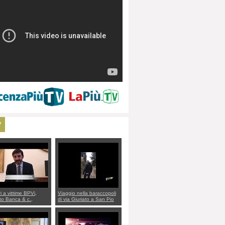
V
ri a vittime BPVi,
Viaggio nella baraccopoli
o Banca & c.,
di via Giuriato a San Pio
lo al sottosegretario
X. Vicenza ai Vicentini:
io Villarosa: per
“faremo un regalo di
re ordine convochi
Natale ai residenti”
Di Maio CNCU a