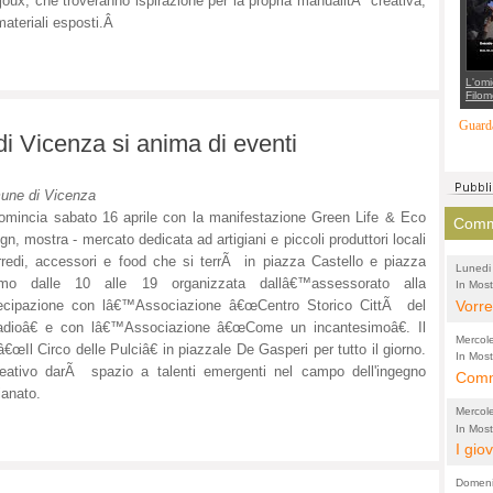
bijoux, che troveranno ispirazione per la propria manualitÃ creativa,
suppo
materiali esposti.Â
regia
L'omi
Filom
Maran
carab
Guarda
marit
à di Vicenza si anima di eventi
più a
di...
une di Vicenza
omincia sabato 16 aprile con la manifestazione Green Life & Eco
Comme
gn, mostra - mercato dedicata ad artigiani e piccoli produttori locali
rredi, accessori e food che si terrÃ in piazza Castello e piazza
Lunedi
mo dalle 10 alle 19 organizzata dallâ€™assessorato alla
In Most
(Lucian
di vola
Vorre
tecipazione con lâ€™Associazione â€œCentro Storico CittÃ del
adioâ€ e con lâ€™Associazione â€œCome un incantesimoâ€. Il
inten
Mercol
â€œIl Circo delle Pulciâ€ in piazzale De Gasperi per tutto il giorno.
e sag
In Most
 creativo darÃ spazio a talenti emergenti nel campo dell'ingegno
Cultura
Comme
conti
gianato.
per il 
anche
Chier
Mercol
comp
FORT
In Most
Cultura
I gio
promo
TUTTA
per il 
mostr
effet
RUSS
Domeni