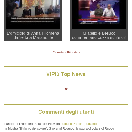
L'omicidio di Anna Filomena
Miatello e Belluco
Barretta a Marano, le
commentano bozza su ristori
indagini dei carabinieri di
BPVi e Veneto Banca
Vicenza sul marito Angelo
Lavarra: più avvincenti di
Guarda tutti i video
quelle di... Barbara D'Urso
ViPiù Top News
Commenti degli utenti
Lunedi 24 Dicembre 2018 alle 14:06 da
Luciano Parolin (Luciano)
In Mostra "Il trionfo del colore", Giovanni Rolando: la paura di volare di Rucco