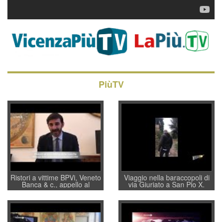
PiùTV
Ristori a vittime BPVi, Veneto
Viaggio nella baraccopoli di
Banca & c., appello al
via Giuriato a San Pio X.
sottosegretario Alessio
Vicenza ai Vicentini: “faremo
Villarosa: per mettere ordine
un regalo di Natale ai
convochi con Di Maio CNCU
residenti”
a supporto della cabina di
regia al Mef