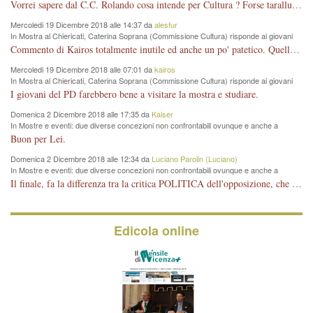
Vorrei sapere dal C.C. Rolando cosa intende per Cultura ? Forse tarallucci, vino e sagre, o spaghetti tricolori del PD ? Il continuo (s)parlare della mostra a Palazzo Chiericati caro consigliere DANNEGGIA FORTEMENTE l'immagine della città TUTTA e fa deviare i consensi che in RUSSIA (badi bene ex U.R.S.S.) sono ECCELLENTI. A livello artistico l'evento è di alta Valenza culturale, COMPITO di Tutta la Cittadinanza fare il possibile per propagandare l'iniziativa senza farne UN CASO PARTITICO come fa Lei da sempre. Meno Gazebo + Partecipazione! E così sia. Amen.
Mercoledi 19 Dicembre 2018 alle 14:37 da
alesfur
In Mostra al Chiericati, Caterina Soprana (Commissione Cultura) risponde ai giovani
del Pd: "realizzata a costo zero per il Comune"
Commento di Kairos totalmente inutile ed anche un po' patetico. Quella che è completamente mancata è stata la promozione internazionale dell'evento effettuata da chi lo sa fare, l'amministrazione in questo è stata totalmente assente relegando al provincialismo una mostra che meritava ben altre platee ed i risultati sono sotto gli occhi di tutti. Su questo bisogna parlare, il fatto di averla organizzata al Chiericati certo non ha aiutato ma è un aspetto secondario rispetto a quello della promozione. In città con le mostre organizzate da Goldin - che certo ha fatto principalmente i suoi interessi, ma ne ha comunque beneficiato la città in immagine e commercio per il centro - arrivavano giornalmente pullman carichi di turisti. Dove sono i turisti ora?
Mercoledi 19 Dicembre 2018 alle 07:01 da
kairos
In Mostra al Chiericati, Caterina Soprana (Commissione Cultura) risponde ai giovani
del Pd: "realizzata a costo zero per il Comune"
I giovani del PD farebbero bene a visitare la mostra e studiare.
Domenica 2 Dicembre 2018 alle 17:35 da
Kaiser
In Mostre e eventi: due diverse concezioni non confrontabili ovunque e anche a
Vicenza
Buon per Lei.
Domenica 2 Dicembre 2018 alle 12:34 da
Luciano Parolin (Luciano)
In Mostre e eventi: due diverse concezioni non confrontabili ovunque e anche a
Vicenza
Il finale, fa la differenza tra la critica POLITICA dell'opposizione, che ha perso le elezioni ed è minoranza e non trova altri argomenti per politicizzare sul sito qua o là ? La critica d'arte invece è un'altra cosa che lascio agli altri. Per ora mi basta la lezione magistrale del prof. Giulianati.
Edicola online