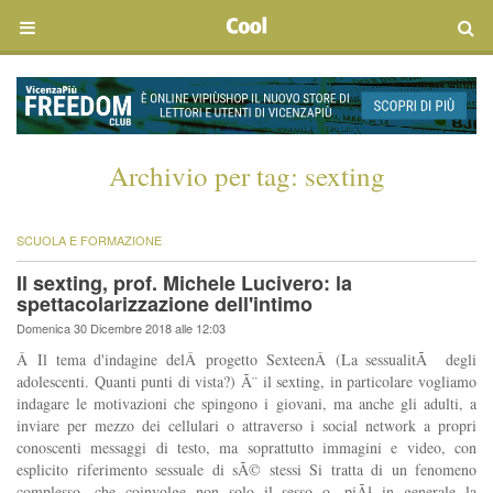
Archivio per tag:
sexting
SCUOLA E FORMAZIONE
Il sexting, prof. Michele Lucivero: la
spettacolarizzazione dell'intimo
Domenica 30 Dicembre 2018 alle 12:03
Â Il tema d'indagine delÂ progetto SexteenÂ (La sessualitÃ degli
adolescenti. Quanti punti di vista?) Ã¨ il sexting, in particolare vogliamo
indagare le motivazioni che spingono i giovani, ma anche gli adulti, a
inviare per mezzo dei cellulari o attraverso i social network a propri
conoscenti messaggi di testo, ma soprattutto immagini e video, con
esplicito riferimento sessuale di sÃ© stessi Si tratta di un fenomeno
complesso, che coinvolge non solo il sesso o, piÃ¹ in generale la