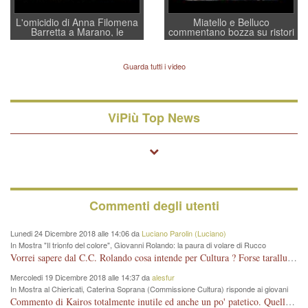
L'omicidio di Anna Filomena
Miatello e Belluco
Barretta a Marano, le
commentano bozza su ristori
indagini dei carabinieri di
BPVi e Veneto Banca
Vicenza sul marito Angelo
Lavarra: più avvincenti di
Guarda tutti i video
quelle di... Barbara D'Urso
ViPiù Top News
Commenti degli utenti
Lunedi 24 Dicembre 2018 alle 14:06 da
Luciano Parolin (Luciano)
In Mostra "Il trionfo del colore", Giovanni Rolando: la paura di volare di Rucco
Vorrei sapere dal C.C. Rolando cosa intende per Cultura ? Forse tarallucci, vino e sagre, o spaghetti tricolori del PD ? Il continuo (s)parlare della mostra a Palazzo Chiericati caro consigliere DANNEGGIA FORTEMENTE l'immagine della città TUTTA e fa deviare i consensi che in RUSSIA (badi bene ex U.R.S.S.) sono ECCELLENTI. A livello artistico l'evento è di alta Valenza culturale, COMPITO di Tutta la Cittadinanza fare il possibile per propagandare l'iniziativa senza farne UN CASO PARTITICO come fa Lei da sempre. Meno Gazebo + Partecipazione! E così sia. Amen.
Mercoledi 19 Dicembre 2018 alle 14:37 da
alesfur
In Mostra al Chiericati, Caterina Soprana (Commissione Cultura) risponde ai giovani
del Pd: "realizzata a costo zero per il Comune"
Commento di Kairos totalmente inutile ed anche un po' patetico. Quella che è completamente mancata è stata la promozione internazionale dell'evento effettuata da chi lo sa fare, l'amministrazione in questo è stata totalmente assente relegando al provincialismo una mostra che meritava ben altre platee ed i risultati sono sotto gli occhi di tutti. Su questo bisogna parlare, il fatto di averla organizzata al Chiericati certo non ha aiutato ma è un aspetto secondario rispetto a quello della promozione. In città con le mostre organizzate da Goldin - che certo ha fatto principalmente i suoi interessi, ma ne ha comunque beneficiato la città in immagine e commercio per il centro - arrivavano giornalmente pullman carichi di turisti. Dove sono i turisti ora?