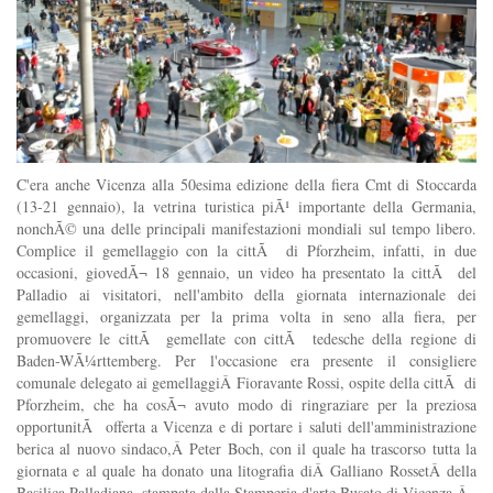
C'era anche Vicenza alla 50esima edizione della fiera Cmt di Stoccarda
(13-21 gennaio), la vetrina turistica piÃ¹ importante della Germania,
nonchÃ© una delle principali manifestazioni mondiali sul tempo libero.
Complice il gemellaggio con la cittÃ di Pforzheim, infatti, in due
occasioni, giovedÃ¬ 18 gennaio, un video ha presentato la cittÃ del
Palladio ai visitatori, nell'ambito della giornata internazionale dei
gemellaggi, organizzata per la prima volta in seno alla fiera, per
promuovere le cittÃ gemellate con cittÃ tedesche della regione di
Baden-WÃ¼rttemberg. Per l'occasione era presente il consigliere
comunale delegato ai gemellaggiÂ Fioravante Rossi, ospite della cittÃ di
Pforzheim, che ha cosÃ¬ avuto modo di ringraziare per la preziosa
opportunitÃ offerta a Vicenza e di portare i saluti dell'amministrazione
berica al nuovo sindaco,Â Peter Boch, con il quale ha trascorso tutta la
giornata e al quale ha donato una litografia diÂ Galliano RossetÂ della
Basilica Palladiana, stampata dalla Stamperia d'arte Busato di Vicenza.Â