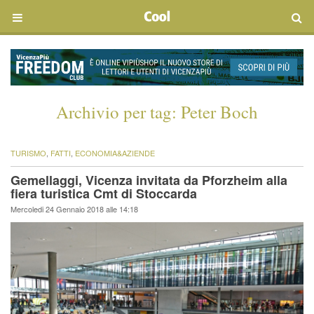
Archivio per tag:
Peter Boch
TURISMO
,
FATTI
,
ECONOMIA&AZIENDE
Gemellaggi, Vicenza invitata da Pforzheim alla
fiera turistica Cmt di Stoccarda
Mercoledi 24 Gennaio 2018 alle 14:18