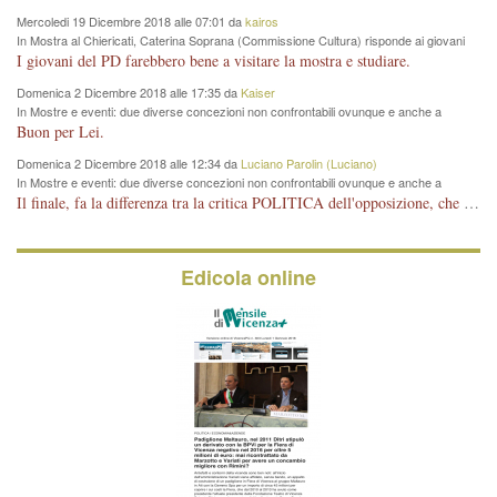
Mercoledi 19 Dicembre 2018 alle 07:01 da
kairos
In Mostra al Chiericati, Caterina Soprana (Commissione Cultura) risponde ai giovani
del Pd: "realizzata a costo zero per il Comune"
I giovani del PD farebbero bene a visitare la mostra e studiare.
Domenica 2 Dicembre 2018 alle 17:35 da
Kaiser
In Mostre e eventi: due diverse concezioni non confrontabili ovunque e anche a
Vicenza
Buon per Lei.
Domenica 2 Dicembre 2018 alle 12:34 da
Luciano Parolin (Luciano)
In Mostre e eventi: due diverse concezioni non confrontabili ovunque e anche a
Vicenza
Il finale, fa la differenza tra la critica POLITICA dell'opposizione, che ha perso le elezioni ed è minoranza e non trova altri argomenti per politicizzare sul sito qua o là ? La critica d'arte invece è un'altra cosa che lascio agli altri. Per ora mi basta la lezione magistrale del prof. Giulianati.
Edicola online