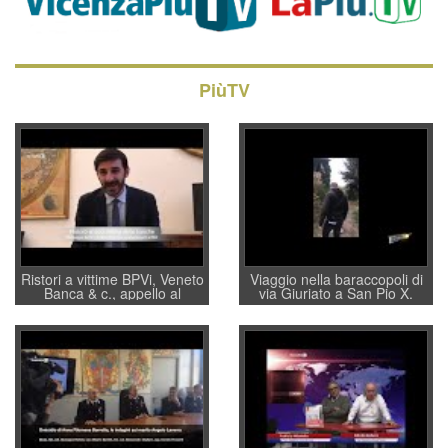
PiùTV
Ristori a vittime BPVi, Veneto
Viaggio nella baraccopoli di
Banca & c., appello al
via Giuriato a San Pio X.
sottosegretario Alessio
Vicenza ai Vicentini: “faremo
Villarosa: per mettere ordine
un regalo di Natale ai
convochi con Di Maio CNCU
residenti”
a supporto della cabina di
regia al Mef