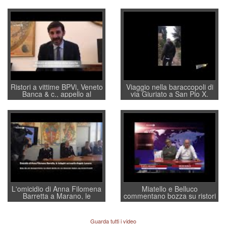
Ristori a vittime BPVi, Veneto
Viaggio nella baraccopoli di
Banca & c., appello al
via Giuriato a San Pio X.
sottosegretario Alessio
Vicenza ai Vicentini: “faremo
Villarosa: per mettere ordine
un regalo di Natale ai
convochi con Di Maio CNCU
residenti”
a supporto della cabina di
regia al Mef
L'omicidio di Anna Filomena
Miatello e Belluco
Barretta a Marano, le
commentano bozza su ristori
indagini dei carabinieri di
BPVi e Veneto Banca
Vicenza sul marito Angelo
Lavarra: più avvincenti di
Guarda tutti i video
quelle di... Barbara D'Urso