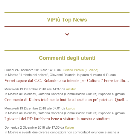
ViPiù Top News
Commenti degli utenti
Lunedi 24 Dicembre 2018 alle 14:06 da
Luciano Parolin (Luciano)
In Mostra "Il trionfo del colore", Giovanni Rolando: la paura di volare di Rucco
Vorrei sapere dal C.C. Rolando cosa intende per Cultura ? Forse tarallucci, vino e sagre, o spaghetti tricolori del PD ? Il continuo (s)parlare della mostra a Palazzo Chiericati caro consigliere DANNEGGIA FORTEMENTE l'immagine della città TUTTA e fa deviare i consensi che in RUSSIA (badi bene ex U.R.S.S.) sono ECCELLENTI. A livello artistico l'evento è di alta Valenza culturale, COMPITO di Tutta la Cittadinanza fare il possibile per propagandare l'iniziativa senza farne UN CASO PARTITICO come fa Lei da sempre. Meno Gazebo + Partecipazione! E così sia. Amen.
Mercoledi 19 Dicembre 2018 alle 14:37 da
alesfur
In Mostra al Chiericati, Caterina Soprana (Commissione Cultura) risponde ai giovani
del Pd: "realizzata a costo zero per il Comune"
Commento di Kairos totalmente inutile ed anche un po' patetico. Quella che è completamente mancata è stata la promozione internazionale dell'evento effettuata da chi lo sa fare, l'amministrazione in questo è stata totalmente assente relegando al provincialismo una mostra che meritava ben altre platee ed i risultati sono sotto gli occhi di tutti. Su questo bisogna parlare, il fatto di averla organizzata al Chiericati certo non ha aiutato ma è un aspetto secondario rispetto a quello della promozione. In città con le mostre organizzate da Goldin - che certo ha fatto principalmente i suoi interessi, ma ne ha comunque beneficiato la città in immagine e commercio per il centro - arrivavano giornalmente pullman carichi di turisti. Dove sono i turisti ora?
Mercoledi 19 Dicembre 2018 alle 07:01 da
kairos
In Mostra al Chiericati, Caterina Soprana (Commissione Cultura) risponde ai giovani
del Pd: "realizzata a costo zero per il Comune"
I giovani del PD farebbero bene a visitare la mostra e studiare.
Domenica 2 Dicembre 2018 alle 17:35 da
Kaiser
In Mostre e eventi: due diverse concezioni non confrontabili ovunque e anche a