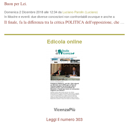
Vicenza
Buon per Lei.
Domenica 2 Dicembre 2018 alle 12:34 da
Luciano Parolin (Luciano)
In Mostre e eventi: due diverse concezioni non confrontabili ovunque e anche a
Vicenza
Il finale, fa la differenza tra la critica POLITICA dell'opposizione, che ha perso le elezioni ed è minoranza e non trova altri argomenti per politicizzare sul sito qua o là ? La critica d'arte invece è un'altra cosa che lascio agli altri. Per ora mi basta la lezione magistrale del prof. Giulianati.
Edicola online
VicenzaPiù
Leggi il numero 303