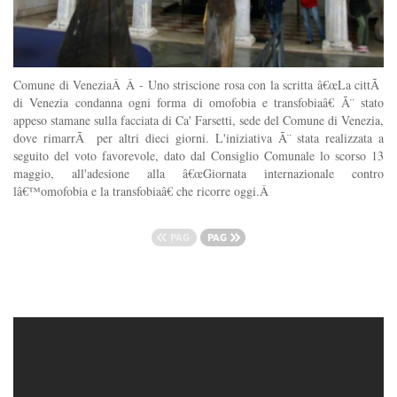
Comune di VeneziaÂ Â - Uno striscione rosa con la scritta â€œLa cittÃ
di Venezia condanna ogni forma di omofobia e transfobiaâ€ Ã¨ stato
appeso stamane sulla facciata di Ca' Farsetti, sede del Comune di Venezia,
dove rimarrÃ per altri dieci giorni. L'iniziativa Ã¨ stata realizzata a
seguito del voto favorevole, dato dal Consiglio Comunale lo scorso 13
maggio, all'adesione alla â€œGiornata internazionale contro
lâ€™omofobia e la transfobiaâ€ che ricorre oggi.Â