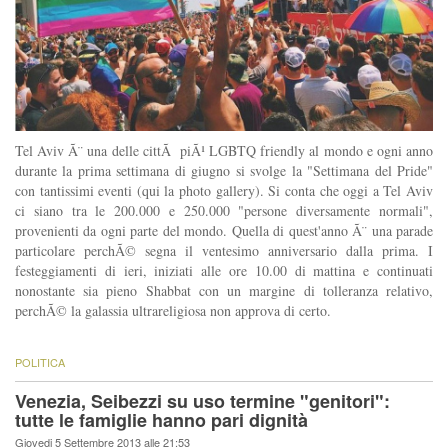
Tel Aviv Ã¨ una delle cittÃ piÃ¹ LGBTQ friendly al mondo e ogni anno
durante la prima settimana di giugno si svolge la "Settimana del Pride"
con tantissimi eventi (qui la photo gallery). Si conta che oggi a Tel Aviv
ci siano tra le 200.000 e 250.000 "persone diversamente normali",
provenienti da ogni parte del mondo. Quella di quest'anno Ã¨ una parade
particolare perchÃ© segna il ventesimo anniversario dalla prima. I
festeggiamenti di ieri, iniziati alle ore 10.00 di mattina e continuati
nonostante sia pieno Shabbat con un margine di tolleranza relativo,
perchÃ© la galassia ultrareligiosa non approva di certo.
POLITICA
Venezia, Seibezzi su uso termine "genitori":
tutte le famiglie hanno pari dignità
Giovedi 5 Settembre 2013 alle 21:53