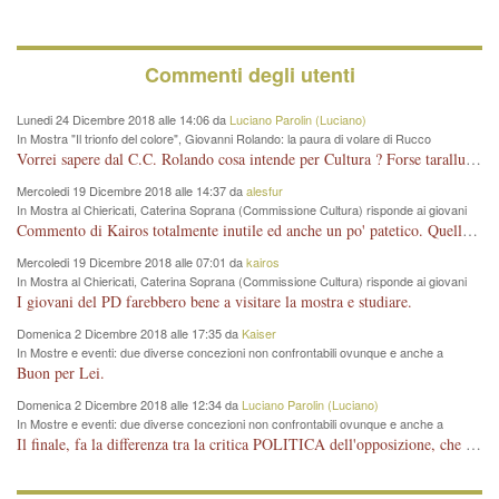
Commenti degli utenti
Lunedi 24 Dicembre 2018 alle 14:06 da
Luciano Parolin (Luciano)
In Mostra "Il trionfo del colore", Giovanni Rolando: la paura di volare di Rucco
Vorrei sapere dal C.C. Rolando cosa intende per Cultura ? Forse tarallucci, vino e sagre, o spaghetti tricolori del PD ? Il continuo (s)parlare della mostra a Palazzo Chiericati caro consigliere DANNEGGIA FORTEMENTE l'immagine della città TUTTA e fa deviare i consensi che in RUSSIA (badi bene ex U.R.S.S.) sono ECCELLENTI. A livello artistico l'evento è di alta Valenza culturale, COMPITO di Tutta la Cittadinanza fare il possibile per propagandare l'iniziativa senza farne UN CASO PARTITICO come fa Lei da sempre. Meno Gazebo + Partecipazione! E così sia. Amen.
Mercoledi 19 Dicembre 2018 alle 14:37 da
alesfur
In Mostra al Chiericati, Caterina Soprana (Commissione Cultura) risponde ai giovani
del Pd: "realizzata a costo zero per il Comune"
Commento di Kairos totalmente inutile ed anche un po' patetico. Quella che è completamente mancata è stata la promozione internazionale dell'evento effettuata da chi lo sa fare, l'amministrazione in questo è stata totalmente assente relegando al provincialismo una mostra che meritava ben altre platee ed i risultati sono sotto gli occhi di tutti. Su questo bisogna parlare, il fatto di averla organizzata al Chiericati certo non ha aiutato ma è un aspetto secondario rispetto a quello della promozione. In città con le mostre organizzate da Goldin - che certo ha fatto principalmente i suoi interessi, ma ne ha comunque beneficiato la città in immagine e commercio per il centro - arrivavano giornalmente pullman carichi di turisti. Dove sono i turisti ora?
Mercoledi 19 Dicembre 2018 alle 07:01 da
kairos
In Mostra al Chiericati, Caterina Soprana (Commissione Cultura) risponde ai giovani
del Pd: "realizzata a costo zero per il Comune"
I giovani del PD farebbero bene a visitare la mostra e studiare.
Domenica 2 Dicembre 2018 alle 17:35 da
Kaiser
In Mostre e eventi: due diverse concezioni non confrontabili ovunque e anche a
Vicenza
Buon per Lei.
Domenica 2 Dicembre 2018 alle 12:34 da
Luciano Parolin (Luciano)
In Mostre e eventi: due diverse concezioni non confrontabili ovunque e anche a
Vicenza
Il finale, fa la differenza tra la critica POLITICA dell'opposizione, che ha perso le elezioni ed è minoranza e non trova altri argomenti per politicizzare sul sito qua o là ? La critica d'arte invece è un'altra cosa che lascio agli altri. Per ora mi basta la lezione magistrale del prof. Giulianati.