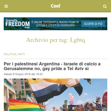
Archivio per tag:
Lgbtq
POLITICA
,
FATTI
Per i palestinesi Argentina - Israele di calcio a
Gerusalemme no, gay pride a Tel Aviv sì
Sabato 9 Giugno 2018 alle 18:24