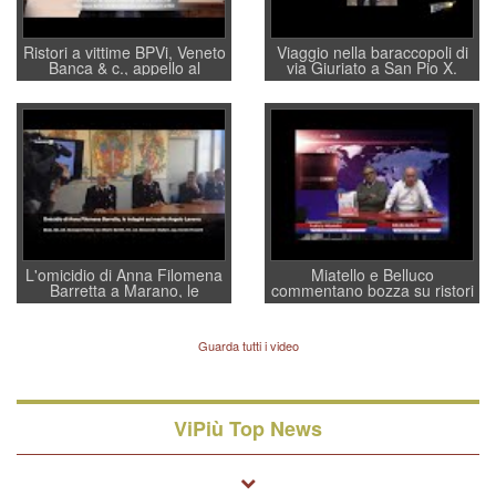
Ristori a vittime BPVi, Veneto
Viaggio nella baraccopoli di
Banca & c., appello al
via Giuriato a San Pio X.
sottosegretario Alessio
Vicenza ai Vicentini: “faremo
Villarosa: per mettere ordine
un regalo di Natale ai
convochi con Di Maio CNCU
residenti”
a supporto della cabina di
regia al Mef
L'omicidio di Anna Filomena
Miatello e Belluco
Barretta a Marano, le
commentano bozza su ristori
indagini dei carabinieri di
BPVi e Veneto Banca
Vicenza sul marito Angelo
Lavarra: più avvincenti di
Guarda tutti i video
quelle di... Barbara D'Urso
ViPiù Top News