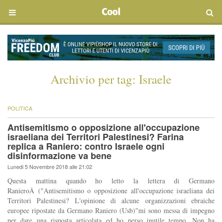
Archivio per tag:
Israele
POLITICA
Antisemitismo o opposizione all'occupazione
israeliana dei Territori Palestinesi? Farina
replica a Raniero: contro Israele ogni
disinformazione va bene
Lunedi 5 Novembre 2018 alle 21:02
Questa mattina quando ho letto la lettera di Germano
RanieroÂ ("Antisemitismo o opposizione all'occupazione israeliana dei
Territori Palestinesi? L'opinione di alcune organizzazioni ebraiche
europee ripostate da Germano Raniero (Usb)"mi sono messa di impegno
per dare una risposta articolata ed ho perso inutile tempo. Non ha