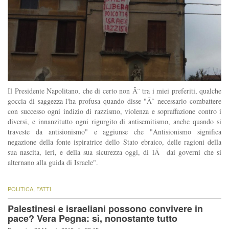
Il Presidente Napolitano, che di certo non Ã¨ tra i miei preferiti, qualche
goccia di saggezza l'ha profusa quando disse "Ãˆ necessario combattere
con successo ogni indizio di razzismo, violenza e sopraffazione contro i
diversi, e innanzitutto ogni rigurgito di antisemitismo, anche quando si
traveste da antisionismo" e aggiunse che "Antisionismo significa
negazione della fonte ispiratrice dello Stato ebraico, delle ragioni della
sua nascita, ieri, e della sua sicurezza oggi, di lÃ dai governi che si
alternano alla guida di Israele".
POLITICA
,
FATTI
Palestinesi e israeliani possono convivere in
pace? Vera Pegna: sì, nonostante tutto