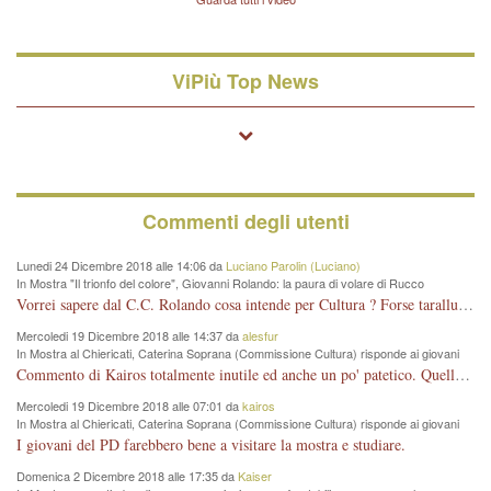
quelle di... Barbara D'Urso
ViPiù Top News
Commenti degli utenti
Lunedi 24 Dicembre 2018 alle 14:06 da
Luciano Parolin (Luciano)
In Mostra "Il trionfo del colore", Giovanni Rolando: la paura di volare di Rucco
Vorrei sapere dal C.C. Rolando cosa intende per Cultura ? Forse tarallucci, vino e sagre, o spaghetti tricolori del PD ? Il continuo (s)parlare della mostra a Palazzo Chiericati caro consigliere DANNEGGIA FORTEMENTE l'immagine della città TUTTA e fa deviare i consensi che in RUSSIA (badi bene ex U.R.S.S.) sono ECCELLENTI. A livello artistico l'evento è di alta Valenza culturale, COMPITO di Tutta la Cittadinanza fare il possibile per propagandare l'iniziativa senza farne UN CASO PARTITICO come fa Lei da sempre. Meno Gazebo + Partecipazione! E così sia. Amen.
Mercoledi 19 Dicembre 2018 alle 14:37 da
alesfur
In Mostra al Chiericati, Caterina Soprana (Commissione Cultura) risponde ai giovani
del Pd: "realizzata a costo zero per il Comune"
Commento di Kairos totalmente inutile ed anche un po' patetico. Quella che è completamente mancata è stata la promozione internazionale dell'evento effettuata da chi lo sa fare, l'amministrazione in questo è stata totalmente assente relegando al provincialismo una mostra che meritava ben altre platee ed i risultati sono sotto gli occhi di tutti. Su questo bisogna parlare, il fatto di averla organizzata al Chiericati certo non ha aiutato ma è un aspetto secondario rispetto a quello della promozione. In città con le mostre organizzate da Goldin - che certo ha fatto principalmente i suoi interessi, ma ne ha comunque beneficiato la città in immagine e commercio per il centro - arrivavano giornalmente pullman carichi di turisti. Dove sono i turisti ora?
Mercoledi 19 Dicembre 2018 alle 07:01 da
kairos
In Mostra al Chiericati, Caterina Soprana (Commissione Cultura) risponde ai giovani
del Pd: "realizzata a costo zero per il Comune"
I giovani del PD farebbero bene a visitare la mostra e studiare.
Domenica 2 Dicembre 2018 alle 17:35 da
Kaiser