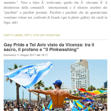
smentito.". Vero o falso Ã¨ irrilevante, quello che Ã¨ rilevante Ã¨ il
disinteresse della comunitÃ internazionale e il silenzio assoluto dei
"pacifinti" o pacifisti presunti. Pacifisti e pacifinti che da quarant'anni
vomitano veleno nei confronti di Israele (qui la photo gallery dei curdi in
fuga, ndr)
DIRITTI UMANI
,
FATTI
,
VITA GAY VICENTINA
Gay Pride a Tel Aviv visto da Vicenza: tra il
sacro, il profano e "il Pinkwashing"
Domenica 11 Giugno 2017 alle 18:17