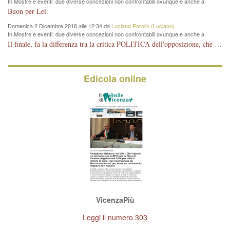
In Mostre e eventi: due diverse concezioni non confrontabili ovunque e anche a
Vicenza
Buon per Lei.
Domenica 2 Dicembre 2018 alle 12:34 da
Luciano Parolin (Luciano)
In Mostre e eventi: due diverse concezioni non confrontabili ovunque e anche a
Vicenza
Il finale, fa la differenza tra la critica POLITICA dell'opposizione, che ha perso le elezioni ed è minoranza e non trova altri argomenti per politicizzare sul sito qua o là ? La critica d'arte invece è un'altra cosa che lascio agli altri. Per ora mi basta la lezione magistrale del prof. Giulianati.
Edicola online
VicenzaPiù
Leggi il numero 303