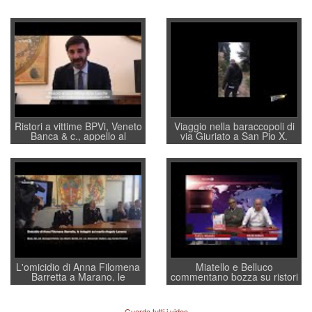
Ristori a vittime BPVi, Veneto
Viaggio nella baraccopoli di
Banca & c., appello al
via Giuriato a San Pio X.
sottosegretario Alessio
Vicenza ai Vicentini: “faremo
Villarosa: per mettere ordine
un regalo di Natale ai
convochi con Di Maio CNCU
residenti”
a supporto della cabina di
regia al Mef
L'omicidio di Anna Filomena
Miatello e Belluco
Barretta a Marano, le
commentano bozza su ristori
indagini dei carabinieri di
BPVi e Veneto Banca
Vicenza sul marito Angelo
Lavarra: più avvincenti di
Guarda tutti i video