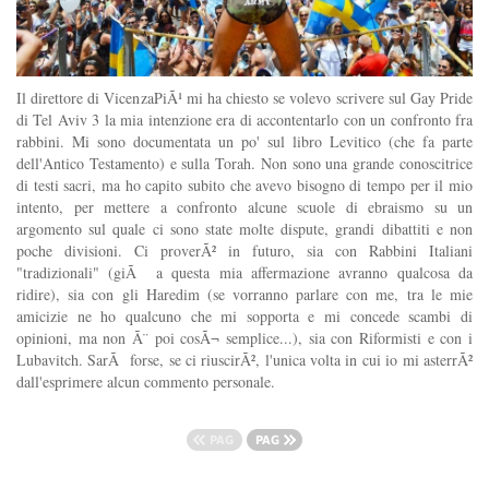
Il direttore di VicenzaPiÃ¹ mi ha chiesto se volevo scrivere sul Gay Pride
di Tel Aviv 3 la mia intenzione era di accontentarlo con un confronto fra
rabbini. Mi sono documentata un po' sul libro Levitico (che fa parte
dell'Antico Testamento) e sulla Torah. Non sono una grande conoscitrice
di testi sacri, ma ho capito subito che avevo bisogno di tempo per il mio
intento, per mettere a confronto alcune scuole di ebraismo su un
argomento sul quale ci sono state molte dispute, grandi dibattiti e non
poche divisioni. Ci proverÃ² in futuro, sia con Rabbini Italiani
"tradizionali" (giÃ a questa mia affermazione avranno qualcosa da
ridire), sia con gli Haredim (se vorranno parlare con me, tra le mie
amicizie ne ho qualcuno che mi sopporta e mi concede scambi di
opinioni, ma non Ã¨ poi cosÃ¬ semplice...), sia con Riformisti e con i
Lubavitch. SarÃ forse, se ci riuscirÃ², l'unica volta in cui io mi asterrÃ²
dall'esprimere alcun commento personale.