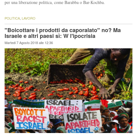
per una liberazione politica, come Barabba o Bar-Kochba.
POLITICA
,
LAVORO
"Boicottare i prodotti da caporalato" no? Ma
Israele e altri paesi sì: W l'ipocrisia
Martedi 7 Agosto 2018 alle 12:36