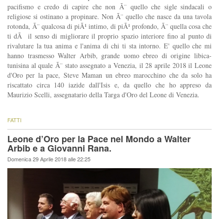
pacifismo e credo di capire che non Ã¨ quello che sigle sindacali o
religiose si ostinano a propinare. Non Ã¨ quello che nasce da una tavola
rotonda, Ã¨ qualcosa di piÃ¹ intimo, di piÃ¹ profondo, Ã¨ quella cosa che
ti dÃ il senso di migliorare il proprio spazio interiore fino al punto di
rivalutare la tua anima e l'anima di chi ti sta intorno. E' quello che mi
hanno trasmesso Walter Arbib, grande uomo ebreo di origine libica-
tunisina al quale Ã¨ stato assegnato a Venezia, il 28 aprile 2018 il Leone
d'Oro per la pace, Steve Maman un ebreo marocchino che da solo ha
riscattato circa 140 iazide dall'Isis e, da quello che ho appreso da
Maurizio Scelli, assegnatario della Targa d'Oro del Leone di Venezia.
FATTI
Leone d’Oro per la Pace nel Mondo a Walter
Arbib e a Giovanni Rana.
Domenica 29 Aprile 2018 alle 22:25