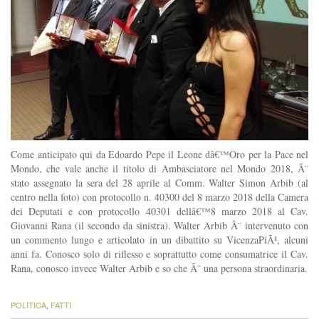
Come anticipato qui da Edoardo Pepe il Leone dâ€™Oro per la Pace nel
Mondo, che vale anche il titolo di Ambasciatore nel Mondo 2018, Ã¨
stato assegnato la sera del 28 aprile al Comm. Walter Simon Arbib (al
centro nella foto) con protocollo n. 40300 del 8 marzo 2018 della Camera
dei Deputati e con protocollo 40301 dellâ€™8 marzo 2018 al Cav.
Giovanni Rana (il secondo da sinistra). Walter Arbib Ã¨ intervenuto con
un commento lungo e articolato in un dibattito su VicenzaPiÃ¹, alcuni
anni fa. Conosco solo di riflesso e soprattutto come consumatrice il Cav.
Rana, conosco invece Walter Arbib e so che Ã¨ una persona straordinaria.
POLITICA
,
FATTI