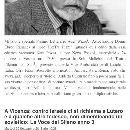
Menzione speciale Premio Letterario Adei WizoÂ (Associazione Donne
Ebree Italiane) al libro â€œTre Piani" (guarda qui) edito dalla casa
editrice vicentina Neri Pozza, autore Nevo Eshkol, mercoledÃ¬ 24
ottobre a Verona ore 17:30, presso la Sala Maffeiana del Teatro
Filamornico. SarÃ presente anche la Vice Ambasciatrice di Israele in
Italia, Ofra Fahri, â€œcolto ritornoâ€ in Ambasciata a Roma, visto che
aveva giÃ ricoperto il ruolo di Addetta Culturale fino a pochi anni fa. Il
suo vissuto le consentirÃ di portare avanti il suo mandato con magistrale
scioltezza, perchÃ© la cultura Ã¨ un veicolo fondamentale nelle
relazioni, siano esse interpersonali, siano governative o diplomatiche.
A Vicenza: contro Israele ci si richiama a Lutero
e a qualche altro tedesco, non dimenticando un
sovietico: La Voce del Sileno anno 3
Martedi 25 Settembre 2018 alle 10:38