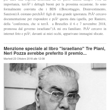
importanza, terrÃ² i dettagli buoni per la prossima occasione. Io sono
formalmente convinta che i BDS ((Boicottaggio, Disinvestimento,
Sanzioni)Â esistano perchÃ© figli di una grande ignoranza. PiÃ¹ cercavo
documentazione per rispondere e piÃ¹ questa data (quella, per Raniero,
della "conferenza, che si terrÃ a Bruxelles il 6 e 7 novembre 2018,
promossa dal governo israeliano")Â mi era familiare. PiÃ¹ cercavo in
internet foto e piÃ¹, davanti ai miei occhi, apparivano immagini sfocate.
Menzione speciale al libro "israeliano" Tre Piani,
Neri Pozza avrebbe preferito il premio...
Martedi 23 Ottobre 2018 alle 12:08