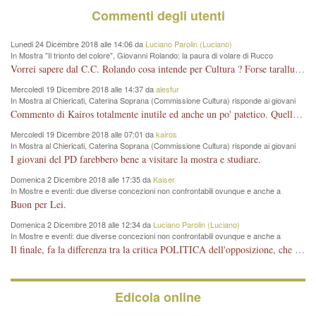
Commenti degli utenti
Lunedi 24 Dicembre 2018 alle 14:06 da
Luciano Parolin (Luciano)
In Mostra "Il trionfo del colore", Giovanni Rolando: la paura di volare di Rucco
Vorrei sapere dal C.C. Rolando cosa intende per Cultura ? Forse tarallucci, vino e sagre, o spaghetti tricolori del PD ? Il continuo (s)parlare della mostra a Palazzo Chiericati caro consigliere DANNEGGIA FORTEMENTE l'immagine della città TUTTA e fa deviare i consensi che in RUSSIA (badi bene ex U.R.S.S.) sono ECCELLENTI. A livello artistico l'evento è di alta Valenza culturale, COMPITO di Tutta la Cittadinanza fare il possibile per propagandare l'iniziativa senza farne UN CASO PARTITICO come fa Lei da sempre. Meno Gazebo + Partecipazione! E così sia. Amen.
Mercoledi 19 Dicembre 2018 alle 14:37 da
alesfur
In Mostra al Chiericati, Caterina Soprana (Commissione Cultura) risponde ai giovani
del Pd: "realizzata a costo zero per il Comune"
Commento di Kairos totalmente inutile ed anche un po' patetico. Quella che è completamente mancata è stata la promozione internazionale dell'evento effettuata da chi lo sa fare, l'amministrazione in questo è stata totalmente assente relegando al provincialismo una mostra che meritava ben altre platee ed i risultati sono sotto gli occhi di tutti. Su questo bisogna parlare, il fatto di averla organizzata al Chiericati certo non ha aiutato ma è un aspetto secondario rispetto a quello della promozione. In città con le mostre organizzate da Goldin - che certo ha fatto principalmente i suoi interessi, ma ne ha comunque beneficiato la città in immagine e commercio per il centro - arrivavano giornalmente pullman carichi di turisti. Dove sono i turisti ora?
Mercoledi 19 Dicembre 2018 alle 07:01 da
kairos
In Mostra al Chiericati, Caterina Soprana (Commissione Cultura) risponde ai giovani
del Pd: "realizzata a costo zero per il Comune"
I giovani del PD farebbero bene a visitare la mostra e studiare.
Domenica 2 Dicembre 2018 alle 17:35 da
Kaiser
In Mostre e eventi: due diverse concezioni non confrontabili ovunque e anche a
Vicenza
Buon per Lei.
Domenica 2 Dicembre 2018 alle 12:34 da
Luciano Parolin (Luciano)
In Mostre e eventi: due diverse concezioni non confrontabili ovunque e anche a
Vicenza
Il finale, fa la differenza tra la critica POLITICA dell'opposizione, che ha perso le elezioni ed è minoranza e non trova altri argomenti per politicizzare sul sito qua o là ? La critica d'arte invece è un'altra cosa che lascio agli altri. Per ora mi basta la lezione magistrale del prof. Giulianati.
Edicola online