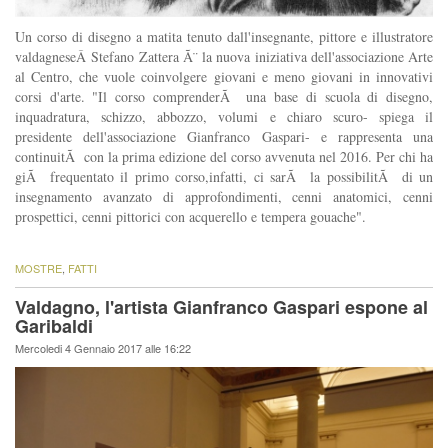
Un corso di disegno a matita tenuto dall'insegnante, pittore e illustratore
valdagneseÂ Stefano Zattera Ã¨ la nuova iniziativa dell'associazione Arte
al Centro, che vuole coinvolgere giovani e meno giovani in innovativi
corsi d'arte. "Il corso comprenderÃ una base di scuola di disegno,
inquadratura, schizzo, abbozzo, volumi e chiaro scuro- spiega il
presidente dell'associazione Gianfranco Gaspari- e rappresenta una
continuitÃ con la prima edizione del corso avvenuta nel 2016. Per chi ha
giÃ frequentato il primo corso,infatti, ci sarÃ la possibilitÃ di un
insegnamento avanzato di approfondimenti, cenni anatomici, cenni
prospettici, cenni pittorici con acquerello e tempera gouache".
MOSTRE
,
FATTI
Valdagno, l'artista Gianfranco Gaspari espone al
Garibaldi
Mercoledi 4 Gennaio 2017 alle 16:22