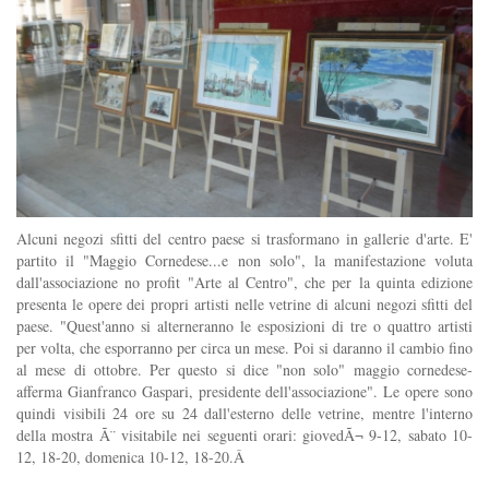
Alcuni negozi sfitti del centro paese si trasformano in gallerie d'arte. E'
partito il "Maggio Cornedese...e non solo", la manifestazione voluta
dall'associazione no profit "Arte al Centro", che per la quinta edizione
presenta le opere dei propri artisti nelle vetrine di alcuni negozi sfitti del
paese. "Quest'anno si alterneranno le esposizioni di tre o quattro artisti
per volta, che esporranno per circa un mese. Poi si daranno il cambio fino
al mese di ottobre. Per questo si dice "non solo" maggio cornedese-
afferma Gianfranco Gaspari, presidente dell'associazione". Le opere sono
quindi visibili 24 ore su 24 dall'esterno delle vetrine, mentre l'interno
della mostra Ã¨ visitabile nei seguenti orari: giovedÃ¬ 9-12, sabato 10-
12, 18-20, domenica 10-12, 18-20.Â