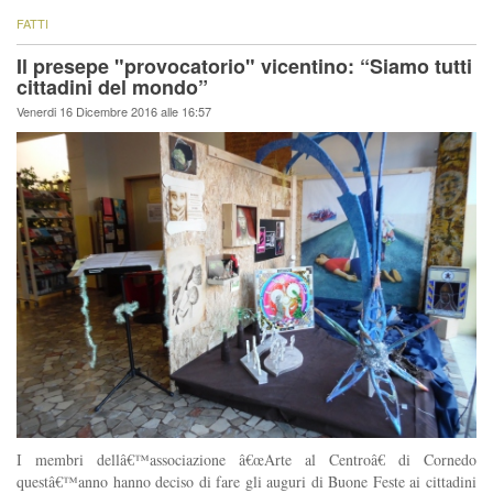
FATTI
Il presepe "provocatorio" vicentino: “Siamo tutti
cittadini del mondo”
Venerdi 16 Dicembre 2016 alle 16:57
I membri dellâ€™associazione â€œArte al Centroâ€ di Cornedo
questâ€™anno hanno deciso di fare gli auguri di Buone Feste ai cittadini