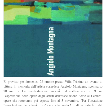
E' previsto per domenica 28 ottobre presso Villa Trissino un evento di
pittura in memoria dell'artista cornedese Angiolo Montagna, scomparso
20 anni fa. La manifestazione inizierÃ al mattino alle ore 9 con
l'esposizione delle opere degli artisti dell'associazione "Arte al Centro",
opere che resteranno poi esposte fino al 3 novembre. "Per l'occasione
l'associazione dedicherÃ un'opera che resterÃ di proprietÃ del