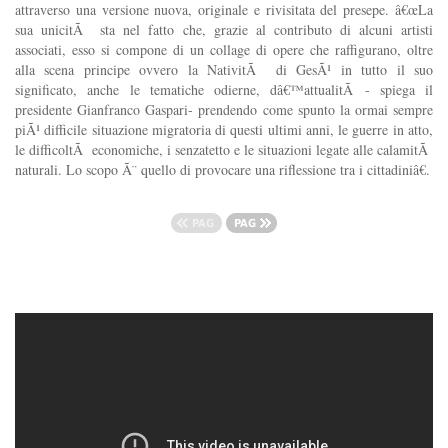
attraverso una versione nuova, originale e rivisitata del presepe. â€œLa
sua unicitÃ sta nel fatto che, grazie al contributo di alcuni artisti
associati, esso si compone di un collage di opere che raffigurano, oltre
alla scena principe ovvero la NativitÃ di GesÃ¹ in tutto il suo
significato, anche le tematiche odierne, dâ€™attualitÃ - spiega il
presidente Gianfranco Gaspari- prendendo come spunto la ormai sempre
piÃ¹ difficile situazione migratoria di questi ultimi anni, le guerre in atto,
le difficoltÃ economiche, i senzatetto e le situazioni legate alle calamitÃ
naturali. Lo scopo Ã¨ quello di provocare una riflessione tra i cittadiniâ€.