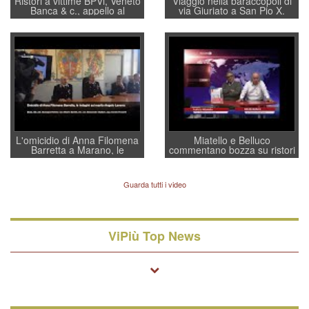
Ristori a vittime BPVi, Veneto
Viaggio nella baraccopoli di
Banca & c., appello al
via Giuriato a San Pio X.
sottosegretario Alessio
Vicenza ai Vicentini: “faremo
Villarosa: per mettere ordine
un regalo di Natale ai
convochi con Di Maio CNCU
residenti”
a supporto della cabina di
regia al Mef
L'omicidio di Anna Filomena
Miatello e Belluco
Barretta a Marano, le
commentano bozza su ristori
indagini dei carabinieri di
BPVi e Veneto Banca
Vicenza sul marito Angelo
Lavarra: più avvincenti di
Guarda tutti i video
quelle di... Barbara D'Urso
ViPiù Top News