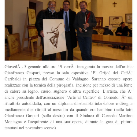
GiovedÃ¬ 5 gennaio alle ore 19 verrÃ inaugurata la mostra dell'artista
Gianfranco Gaspari, presso la sala espositiva "El Grijo" del CaffÃ¨
Garibaldi in piazza del Comune di Valdagno. Saranno esposte opere
realizzate con la tecnica della pirografia, incisione per mezzo di una fonte
di calore su legno, cuoio, sughero o altra superficie. L'artista, che Ã¨
anche presidente dell'associazione "Arte al Centro" di Cornedo, Ã¨ un
ritrattista autodidatta, con un diploma di ebanista-intarsiatore e disegna
mediamente due ritratti al mese fin da quando era bambino (nella foto
Gianfranco Gaspari (sulla destra) con il Sindaco di Cornedo Martino
Montagna e l'acquirente di una sua opera, durante la gara di pittura
tenutasi nel novembre scorso).