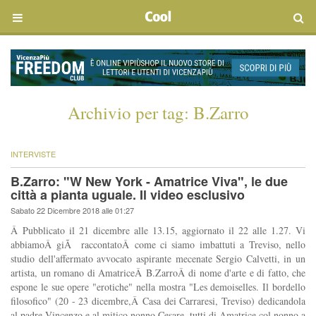
Archivio per tag:
B.Zarro
INTERVISTE
B.Zarro: "W New York - Amatrice Viva", le due
città a pianta uguale. Il video esclusivo
Sabato 22 Dicembre 2018 alle 01:27
Â Pubblicato il 21 dicembre alle 13.15, aggiornato il 22 alle 1.27. Vi
abbiamoÂ giÃ raccontatoÂ come ci siamo imbattuti a Treviso, nello
studio dell'affermato avvocato aspirante mecenate Sergio Calvetti, in un
artista, un romano di AmatriceÂ B.ZarroÂ di nome d'arte e di fatto, che
espone le sue opere "erotiche" nella mostra "Les demoiselles. Il bordello
filosofico" (20 - 23 dicembre,Â Casa dei Carraresi, Treviso) dedicandola
al padre Vincenzo e al mitico nonno Cesare, tutti di Amatrice col nonno a