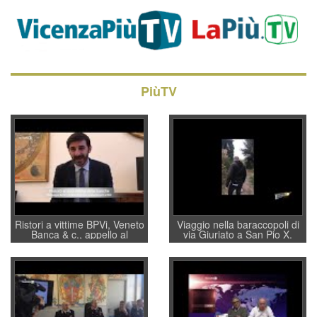
PiùTV
Ristori a vittime BPVi, Veneto
Viaggio nella baraccopoli di
Banca & c., appello al
via Giuriato a San Pio X.
sottosegretario Alessio
Vicenza ai Vicentini: “faremo
Villarosa: per mettere ordine
un regalo di Natale ai
convochi con Di Maio CNCU
residenti”
a supporto della cabina di
regia al Mef