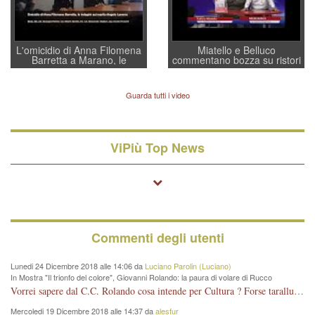
L'omicidio di Anna Filomena
Miatello e Belluco
Barretta a Marano, le
commentano bozza su ristori
indagini dei carabinieri di
BPVi e Veneto Banca
Vicenza sul marito Angelo
Lavarra: più avvincenti di
Guarda tutti i video
quelle di... Barbara D'Urso
ViPiù Top News
Commenti degli utenti
Lunedi 24 Dicembre 2018 alle 14:06 da
Luciano Parolin (Luciano)
In Mostra "Il trionfo del colore", Giovanni Rolando: la paura di volare di Rucco
Vorrei sapere dal C.C. Rolando cosa intende per Cultura ? Forse tarallucci, vino e sagre, o spaghetti tricolori del PD ? Il continuo (s)parlare della mostra a Palazzo Chiericati caro consigliere DANNEGGIA FORTEMENTE l'immagine della città TUTTA e fa deviare i consensi che in RUSSIA (badi bene ex U.R.S.S.) sono ECCELLENTI. A livello artistico l'evento è di alta Valenza culturale, COMPITO di Tutta la Cittadinanza fare il possibile per propagandare l'iniziativa senza farne UN CASO PARTITICO come fa Lei da sempre. Meno Gazebo + Partecipazione! E così sia. Amen.
Mercoledi 19 Dicembre 2018 alle 14:37 da
alesfur