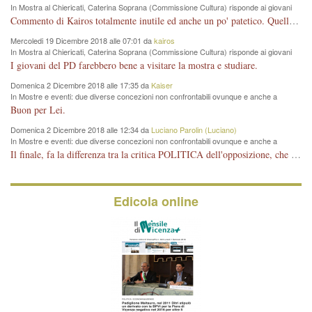
In Mostra al Chiericati, Caterina Soprana (Commissione Cultura) risponde ai giovani
del Pd: "realizzata a costo zero per il Comune"
Commento di Kairos totalmente inutile ed anche un po' patetico. Quella che è completamente mancata è stata la promozione internazionale dell'evento effettuata da chi lo sa fare, l'amministrazione in questo è stata totalmente assente relegando al provincialismo una mostra che meritava ben altre platee ed i risultati sono sotto gli occhi di tutti. Su questo bisogna parlare, il fatto di averla organizzata al Chiericati certo non ha aiutato ma è un aspetto secondario rispetto a quello della promozione. In città con le mostre organizzate da Goldin - che certo ha fatto principalmente i suoi interessi, ma ne ha comunque beneficiato la città in immagine e commercio per il centro - arrivavano giornalmente pullman carichi di turisti. Dove sono i turisti ora?
Mercoledi 19 Dicembre 2018 alle 07:01 da
kairos
In Mostra al Chiericati, Caterina Soprana (Commissione Cultura) risponde ai giovani
del Pd: "realizzata a costo zero per il Comune"
I giovani del PD farebbero bene a visitare la mostra e studiare.
Domenica 2 Dicembre 2018 alle 17:35 da
Kaiser
In Mostre e eventi: due diverse concezioni non confrontabili ovunque e anche a
Vicenza
Buon per Lei.
Domenica 2 Dicembre 2018 alle 12:34 da
Luciano Parolin (Luciano)
In Mostre e eventi: due diverse concezioni non confrontabili ovunque e anche a
Vicenza
Il finale, fa la differenza tra la critica POLITICA dell'opposizione, che ha perso le elezioni ed è minoranza e non trova altri argomenti per politicizzare sul sito qua o là ? La critica d'arte invece è un'altra cosa che lascio agli altri. Per ora mi basta la lezione magistrale del prof. Giulianati.
Edicola online