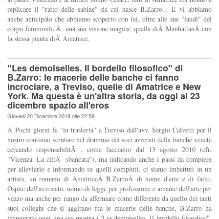
replicare il "ratto delle sabine" da cui nasce B.Zarro... E vi abbiamo
anche anticipato che abbiamo scoperto con lui, oltre alle sue "laudi" del
corpo femminile,Â una sua visione magica: quella diÂ ManhattanÂ con
la stessa pianta diÂ Amatrice.
"Les demoiselles. Il bordello filosofico" di
B.Zarro: le macerie delle banche ci fanno
incrociare, a Treviso, quelle di Amatrice e New
York. Ma questa è un'altra storia, da oggi al 23
dicembre spazio all'eros
Giovedi 20 Dicembre 2018 alle 22:58
Â Pochi giorni fa "in trasferta" a Treviso dall'avv. Sergio Calvetti per il
nostro continuo scrutare nel dramma dei soci azzerati della banche venete
cercando responsabilitÃ , come facciamo dal 13 agosto 2010 (cfr.
"Vicenza. La cittÃ sbancata"), ma indicando anche i passi da compiere
per alleviarlo e informando su quelli compiuti, ci siamo imbattuti in un
artista, un romano di AmatriceÂ B.ZarroÂ di nome d'arte e di fatto.
Ospite dell'avvocato, uomo di legge per professione e amante dell'arte per
vezzo ma anche per rango da affermare come differente da quello dei tanti
suoi colleghi che si aggirano fra le macerie delle banche, B.Zarro ha
inaugurato oggi una sua mostra ("Les demoiselles. Il bordello filosofico",