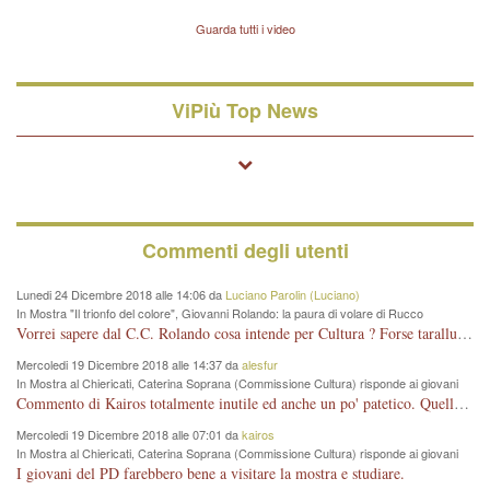
Vicenza sul marito Angelo
Lavarra: più avvincenti di
Guarda tutti i video
quelle di... Barbara D'Urso
ViPiù Top News
Commenti degli utenti
Lunedi 24 Dicembre 2018 alle 14:06 da
Luciano Parolin (Luciano)
In Mostra "Il trionfo del colore", Giovanni Rolando: la paura di volare di Rucco
Vorrei sapere dal C.C. Rolando cosa intende per Cultura ? Forse tarallucci, vino e sagre, o spaghetti tricolori del PD ? Il continuo (s)parlare della mostra a Palazzo Chiericati caro consigliere DANNEGGIA FORTEMENTE l'immagine della città TUTTA e fa deviare i consensi che in RUSSIA (badi bene ex U.R.S.S.) sono ECCELLENTI. A livello artistico l'evento è di alta Valenza culturale, COMPITO di Tutta la Cittadinanza fare il possibile per propagandare l'iniziativa senza farne UN CASO PARTITICO come fa Lei da sempre. Meno Gazebo + Partecipazione! E così sia. Amen.
Mercoledi 19 Dicembre 2018 alle 14:37 da
alesfur
In Mostra al Chiericati, Caterina Soprana (Commissione Cultura) risponde ai giovani
del Pd: "realizzata a costo zero per il Comune"
Commento di Kairos totalmente inutile ed anche un po' patetico. Quella che è completamente mancata è stata la promozione internazionale dell'evento effettuata da chi lo sa fare, l'amministrazione in questo è stata totalmente assente relegando al provincialismo una mostra che meritava ben altre platee ed i risultati sono sotto gli occhi di tutti. Su questo bisogna parlare, il fatto di averla organizzata al Chiericati certo non ha aiutato ma è un aspetto secondario rispetto a quello della promozione. In città con le mostre organizzate da Goldin - che certo ha fatto principalmente i suoi interessi, ma ne ha comunque beneficiato la città in immagine e commercio per il centro - arrivavano giornalmente pullman carichi di turisti. Dove sono i turisti ora?
Mercoledi 19 Dicembre 2018 alle 07:01 da
kairos
In Mostra al Chiericati, Caterina Soprana (Commissione Cultura) risponde ai giovani
del Pd: "realizzata a costo zero per il Comune"
I giovani del PD farebbero bene a visitare la mostra e studiare.