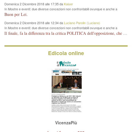
Domenica 2 Dicembre 2018 alle 17:35 da
Kaiser
In Mostre e eventi: due diverse concezioni non confrontabili ovunque e anche a
Vicenza
Buon per Lei.
Domenica 2 Dicembre 2018 alle 12:34 da
Luciano Parolin (Luciano)
In Mostre e eventi: due diverse concezioni non confrontabili ovunque e anche a
Vicenza
Il finale, fa la differenza tra la critica POLITICA dell'opposizione, che ha perso le elezioni ed è minoranza e non trova altri argomenti per politicizzare sul sito qua o là ? La critica d'arte invece è un'altra cosa che lascio agli altri. Per ora mi basta la lezione magistrale del prof. Giulianati.
Edicola online
VicenzaPiù