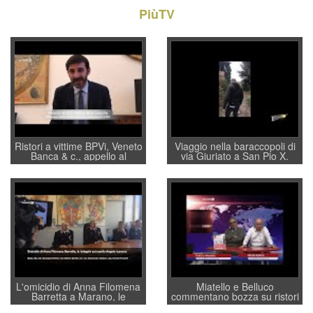
PiùTV
Ristori a vittime BPVi, Veneto
Viaggio nella baraccopoli di
Banca & c., appello al
via Giuriato a San Pio X.
sottosegretario Alessio
Vicenza ai Vicentini: “faremo
Villarosa: per mettere ordine
un regalo di Natale ai
convochi con Di Maio CNCU
residenti”
a supporto della cabina di
regia al Mef
L'omicidio di Anna Filomena
Miatello e Belluco
Barretta a Marano, le
commentano bozza su ristori
indagini dei carabinieri di
BPVi e Veneto Banca