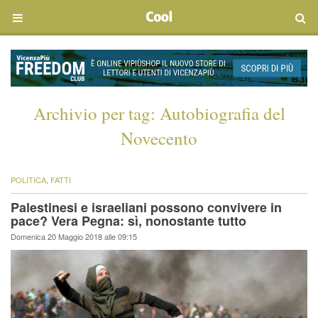
Archivio per tag:
Autobiografia del
Novecento
POLITICA
,
FATTI
Palestinesi e israeliani possono convivere in
pace? Vera Pegna: sì, nonostante tutto
Domenica 20 Maggio 2018 alle 09:15