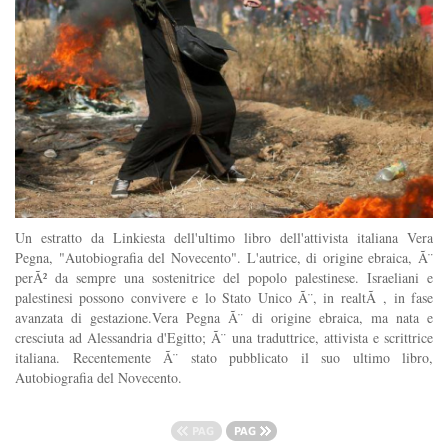
Un estratto da Linkiesta dell'ultimo libro dell'attivista italiana Vera
Pegna, "Autobiografia del Novecento". L'autrice, di origine ebraica, Ã¨
perÃ² da sempre una sostenitrice del popolo palestinese. Israeliani e
palestinesi possono convivere e lo Stato Unico Ã¨, in realtÃ , in fase
avanzata di gestazione.Vera Pegna Ã¨ di origine ebraica, ma nata e
cresciuta ad Alessandria d'Egitto; Ã¨ una traduttrice, attivista e scrittrice
italiana. Recentemente Ã¨ stato pubblicato il suo ultimo libro,
Autobiografia del Novecento.