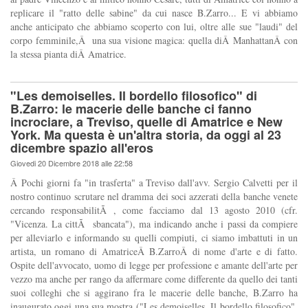
replicare il "ratto delle sabine" da cui nasce B.Zarro... E vi abbiamo
anche anticipato che abbiamo scoperto con lui, oltre alle sue "laudi" del
corpo femminile,Â una sua visione magica: quella diÂ ManhattanÂ con
la stessa pianta diÂ Amatrice.
"Les demoiselles. Il bordello filosofico" di
B.Zarro: le macerie delle banche ci fanno
incrociare, a Treviso, quelle di Amatrice e New
York. Ma questa è un'altra storia, da oggi al 23
dicembre spazio all'eros
Giovedi 20 Dicembre 2018 alle 22:58
Â Pochi giorni fa "in trasferta" a Treviso dall'avv. Sergio Calvetti per il
nostro continuo scrutare nel dramma dei soci azzerati della banche venete
cercando responsabilitÃ , come facciamo dal 13 agosto 2010 (cfr.
"Vicenza. La cittÃ sbancata"), ma indicando anche i passi da compiere
per alleviarlo e informando su quelli compiuti, ci siamo imbattuti in un
artista, un romano di AmatriceÂ B.ZarroÂ di nome d'arte e di fatto.
Ospite dell'avvocato, uomo di legge per professione e amante dell'arte per
vezzo ma anche per rango da affermare come differente da quello dei tanti
suoi colleghi che si aggirano fra le macerie delle banche, B.Zarro ha
inaugurato oggi una sua mostra ("Les demoiselles. Il bordello filosofico",