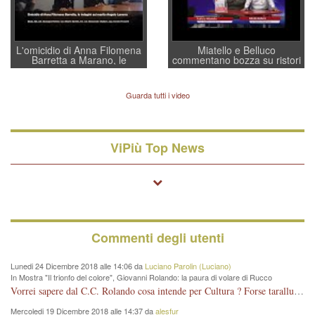
L'omicidio di Anna Filomena
Miatello e Belluco
Barretta a Marano, le
commentano bozza su ristori
indagini dei carabinieri di
BPVi e Veneto Banca
Vicenza sul marito Angelo
Lavarra: più avvincenti di
Guarda tutti i video
quelle di... Barbara D'Urso
ViPiù Top News
Commenti degli utenti
Lunedi 24 Dicembre 2018 alle 14:06 da
Luciano Parolin (Luciano)
In Mostra "Il trionfo del colore", Giovanni Rolando: la paura di volare di Rucco
Vorrei sapere dal C.C. Rolando cosa intende per Cultura ? Forse tarallucci, vino e sagre, o spaghetti tricolori del PD ? Il continuo (s)parlare della mostra a Palazzo Chiericati caro consigliere DANNEGGIA FORTEMENTE l'immagine della città TUTTA e fa deviare i consensi che in RUSSIA (badi bene ex U.R.S.S.) sono ECCELLENTI. A livello artistico l'evento è di alta Valenza culturale, COMPITO di Tutta la Cittadinanza fare il possibile per propagandare l'iniziativa senza farne UN CASO PARTITICO come fa Lei da sempre. Meno Gazebo + Partecipazione! E così sia. Amen.
Mercoledi 19 Dicembre 2018 alle 14:37 da
alesfur