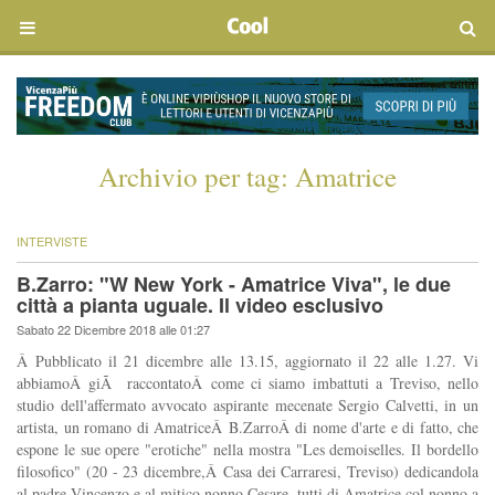
Archivio per tag:
Amatrice
INTERVISTE
B.Zarro: "W New York - Amatrice Viva", le due
città a pianta uguale. Il video esclusivo
Sabato 22 Dicembre 2018 alle 01:27
Â Pubblicato il 21 dicembre alle 13.15, aggiornato il 22 alle 1.27. Vi
abbiamoÂ giÃ raccontatoÂ come ci siamo imbattuti a Treviso, nello
studio dell'affermato avvocato aspirante mecenate Sergio Calvetti, in un
artista, un romano di AmatriceÂ B.ZarroÂ di nome d'arte e di fatto, che
espone le sue opere "erotiche" nella mostra "Les demoiselles. Il bordello
filosofico" (20 - 23 dicembre,Â Casa dei Carraresi, Treviso) dedicandola
al padre Vincenzo e al mitico nonno Cesare, tutti di Amatrice col nonno a