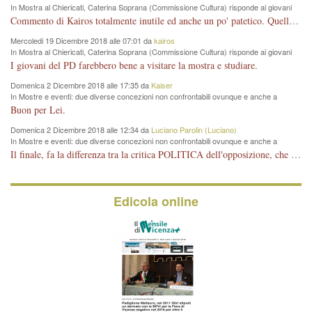
In Mostra al Chiericati, Caterina Soprana (Commissione Cultura) risponde ai giovani
del Pd: "realizzata a costo zero per il Comune"
Commento di Kairos totalmente inutile ed anche un po' patetico. Quella che è completamente mancata è stata la promozione internazionale dell'evento effettuata da chi lo sa fare, l'amministrazione in questo è stata totalmente assente relegando al provincialismo una mostra che meritava ben altre platee ed i risultati sono sotto gli occhi di tutti. Su questo bisogna parlare, il fatto di averla organizzata al Chiericati certo non ha aiutato ma è un aspetto secondario rispetto a quello della promozione. In città con le mostre organizzate da Goldin - che certo ha fatto principalmente i suoi interessi, ma ne ha comunque beneficiato la città in immagine e commercio per il centro - arrivavano giornalmente pullman carichi di turisti. Dove sono i turisti ora?
Mercoledi 19 Dicembre 2018 alle 07:01 da
kairos
In Mostra al Chiericati, Caterina Soprana (Commissione Cultura) risponde ai giovani
del Pd: "realizzata a costo zero per il Comune"
I giovani del PD farebbero bene a visitare la mostra e studiare.
Domenica 2 Dicembre 2018 alle 17:35 da
Kaiser
In Mostre e eventi: due diverse concezioni non confrontabili ovunque e anche a
Vicenza
Buon per Lei.
Domenica 2 Dicembre 2018 alle 12:34 da
Luciano Parolin (Luciano)
In Mostre e eventi: due diverse concezioni non confrontabili ovunque e anche a
Vicenza
Il finale, fa la differenza tra la critica POLITICA dell'opposizione, che ha perso le elezioni ed è minoranza e non trova altri argomenti per politicizzare sul sito qua o là ? La critica d'arte invece è un'altra cosa che lascio agli altri. Per ora mi basta la lezione magistrale del prof. Giulianati.
Edicola online