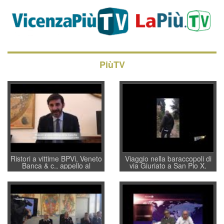
PiùTV
Ristori a vittime BPVi, Veneto
Viaggio nella baraccopoli di
Banca & c., appello al
via Giuriato a San Pio X.
sottosegretario Alessio
Vicenza ai Vicentini: “faremo
Villarosa: per mettere ordine
un regalo di Natale ai
convochi con Di Maio CNCU
residenti”
a supporto della cabina di
regia al Mef