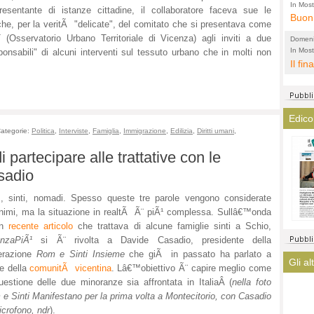
l'amm
ECCEL
In Most
resentante di istanze cittadine, il collaboratore faceva sue le
ovunqu
Buon 
total
alta 
iche, per la veritÃ "delicate", del comitato che si presentava come
provi
Citta
(Osservatorio Urbano Territoriale di Vicenza) agli inviti a due
Domeni
altre 
propa
In Most
(Lucian
sponsabili" di alcuni interventi sul tessuto urbano che in molti non
ovunqu
Il fin
di tu
CASO
POLIT
averl
Meno 
elezi
aiuta
Amen
argom
a que
Edico
? La 
mostr
ategorie:
Politica
,
Interviste
,
Famiglia
,
Immigrazione
,
Edilizia
,
Diritti umani
,
lasci
fatto
i partecipare alle trattative con le
magis
ha co
asadio
immag
arriv
 sinti, nomadi. Spesso queste tre parole vengono considerate
turis
nimi, ma la situazione in realtÃ Ã¨ piÃ¹ complessa. Sullâ€™onda
un
recente articolo
che trattava di alcune famiglie sinti a Schio,
enzaPiÃ¹
si Ã¨ rivolta a Davide Casadio, presidente della
erazione
Rom e Sinti Insieme
che giÃ in passato ha parlato a
Gli al
e della
comunitÃ vicentina
. Lâ€™obiettivo Ã¨ capire meglio come
uestione delle due minoranze sia affrontata in ItaliaÂ (
nella foto
e Sinti Manifestano per la prima volta a Montecitorio,
con Casadio
icrofono, ndr
).