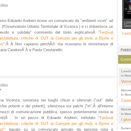
suppo
dilizia
regia
ostro Edoardo Andrein riceve un comunicato da "
ambienti vicini
" ad
L'omi
Filom
(l'Osservatorio Urbano Territoriale di Vicenza ) e ci imbastisce un
Maran
nevolo e solidale" commento dal titolo esplicativoÂ "
Festival
carab
Guarda
marit
'architettura, critiche di OUT al Comune per gli inviti a Byrne e
più a
di...
es
".Â Â Non capiamo perchÃ© ma riceviamo le rimostranze di
na CaoduroÂ Â e Paolo Crestanello.
Comme
Lunedi
In Most
(Lucian
di vola
Vorre
dilizia
inten
"
Mercol
e sag
In Most
Cultura
na Vicenza, rumorosa nei luoghi chiusi e silenziati ("out" dalle
Comme
conti
per il 
chie potenti o dei potenti), silenziosa sui palchi ("in",Â all'interno
anche
Chier
Mercol
mezzi di comunicazione pubblica, spesso potentemente invisa ai
comp
FORT
In Most
enti)Â . In un pezzo di Edoardo Andrein, intitolato "
Festival
Cultura
I gio
promo
TUTTA
'architettura, critiche di OUT al Comune per gli inviti a Byrne e
per il 
mostr
effet
RUSS
Domeni
es
", basato su un comunicato arrivato da persona nota e