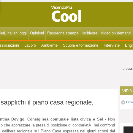
VicenzaPiùCool - Spettacoli, cultura, eventi, gossip di Vicenza, Bassano, Thiene, Schio, Montecchio, Arzignano e del Vicentino.
eri, italiani oggi
Opinioni
Rassegna stampa
Inchieste
Video on demand
ssociazioni
Lavoro
Ambiente
Scuola e formazione
Interviste
Engl
ViPiù
applichi il piano casa regionale,
Espa
entina Dovigo, Consigliera comunale lista civica e Sel
- Non
o che apprezzare la presa di posizione di contrarietÃ nei confronti
a delibera regionale sul Piano Casa espressa nei giorni scorsi dai