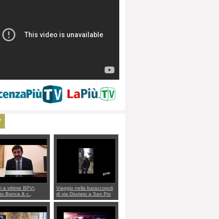
V
ri a vittime BPVi,
Viaggio nella baraccopoli
o Banca & c.,
di via Giuriato a San Pio
lo al sottosegretario
X. Vicenza ai Vicentini:
io Villarosa: per
“faremo un regalo di
re ordine convochi
Natale ai residenti”
Di Maio CNCU a