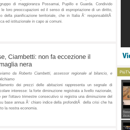
igruppo di maggioranza Possamai, Pupillo e Guarda. Condivido
e le loro preoccupazioni ed il senso di espropriazione di un diritto,
lo della pianificazione territoriale, che in Italia Ã¨ responsabilitÃ
tica ed istituzionale in capo ai comuni.
se, Ciambetti: non fa eccezione il
maglia nera
PiùT
viamo da Roberto Ciambetti, assessor regionale al bilancio, e
lichiamo
damento dei prezzi delle abitazioni rappresenta un segnale di
icolare interesse: la forte diminuzione registrata a livello nazionale,
 per l'ottavo trimestre consecutivo si registra una diminuzione del
su base annua Ã¨ chiaro indice della profonditÃ della crisi che ha
ito la nostra economia.
Risto
Venet
appel
Aless
mette
con 