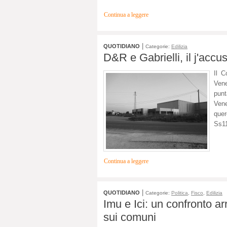
Continua a leggere
|
QUOTIDIANO
Categorie:
Edilizia
D&R e Gabrielli, il j'acc
Il C
Vene
punt
Vene
quer
Ss11
Continua a leggere
|
QUOTIDIANO
Categorie:
Politica
,
Fisco
,
Edilizia
Imu e Ici: un confronto a
sui comuni