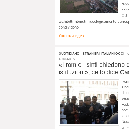
rapp
crit
OUT 
architetti ritenuti "ideologicamente corre
condividono.
Continua a leggere
|
|
QUOTIDIANO
STRANIERI, ITALIANI OGGI
C
Emigrazione
«I rom e i sinti chiedono d
istituzioni», ce lo dice C
Rom,
sino
di 
Vic
Fed
nom
la q
Rom 
al m