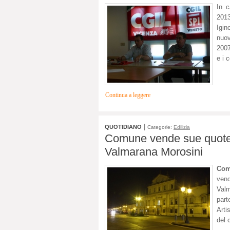
In c
2013
Igin
nuov
2007
e i 
Continua a leggere
|
QUOTIDIANO
Categorie:
Edilizia
Comune vende sue quote s
Valmarana Morosini
Com
vend
Val
part
Arti
del 