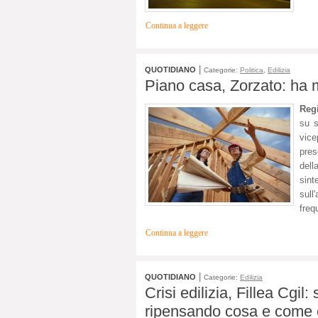
Continua a leggere
|
QUOTIDIANO
Categorie:
Politica
,
Edilizia
Piano casa, Zorzato: ha mi
Reg
su s
vice
pres
dell
sin
sull
freq
Continua a leggere
|
QUOTIDIANO
Categorie:
Edilizia
Crisi edilizia, Fillea Cgil
ripensando cosa e come c