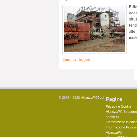
Fill
acce
situ
tend
alle
indi
Continua a leggere
© 2008 - 2026
VicenzaPiùCool
Pagine
Privacy e Cookie
VicenzaPiù, il reporte
anche tu
Distribuzione in edico
Informazione Più libe
VicenzaPiù