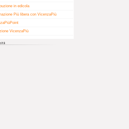
ibuzione in edicola
mazione Più libera con VicenzaPiù
zaPiùPoint
zione VicenzaPiù