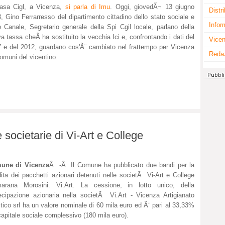
asa Cigl, a Vicenza,
si parla di Imu
. Oggi, giovedÃ¬ 13 giugno
Distr
, Gino Ferrarresso del dipartimento cittadino dello stato sociale e
Infor
o Canale, Segretario generale della Spi Cgil locale, parlano della
a tassa cheÂ ha sostituito la vecchia Ici e, confrontando i dati del
Vicen
 e del 2012, guardano cos'Ã¨ cambiato nel frattempo per Vicenza
Reda
comuni del vicentino.
ocietarie di Vi-Art e College
une di Vicenza
Â -Â Il Comune ha pubblicato due bandi per la
ita dei pacchetti azionari detenuti nelle societÃ Vi-Art e College
marana Morosini. Vi.Art. La cessione, in lotto unico, della
ecipazione azionaria nella societÃ Vi.Art - Vicenza Artigianato
stico srl ha un valore nominale di 60 mila euro ed Ã¨ pari al 33,33%
capitale sociale complessivo (180 mila euro).