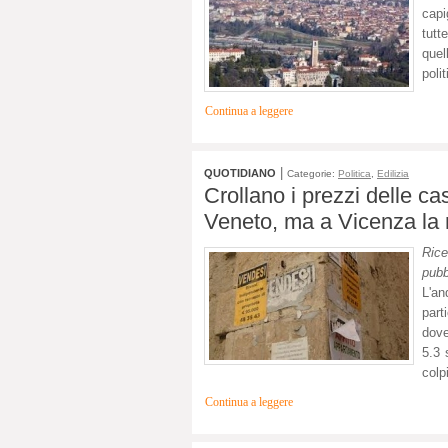
cap
tutt
quel
poli
Continua a leggere
|
QUOTIDIANO
Categorie:
Politica
,
Edilizia
Crollano i prezzi delle ca
Veneto, ma a Vicenza la 
Rice
pubb
L'an
part
dove
5.3 
colp
Continua a leggere