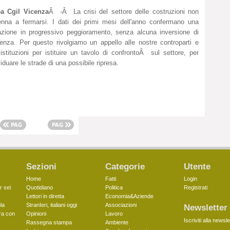
ea Cgil Vicenza
Â -Â La crisi del settore delle costruzioni non
nna a fermarsi. I dati dei primi mesi dell'anno confermano una
azione in progressivo peggioramento, senza alcuna inversione di
enza. Per questo rivolgiamo un appello alle nostre controparti e
 istituzioni per istituire un tavolo di confrontoÂ sul settore, per
viduare le strade di una possibile ripresa.
Sezioni
Categorie
Utente
Home
Fatti
Login
r sei
Quotidiano
Politica
Registrati
Lettori in diretta
Economia&Aziende
la
StranIeri, italiani oggi
Associazioni
Newsletter
ra con
Opinioni
Lavoro
Iscriviti alla newsle
Rassegna stampa
Ambiente