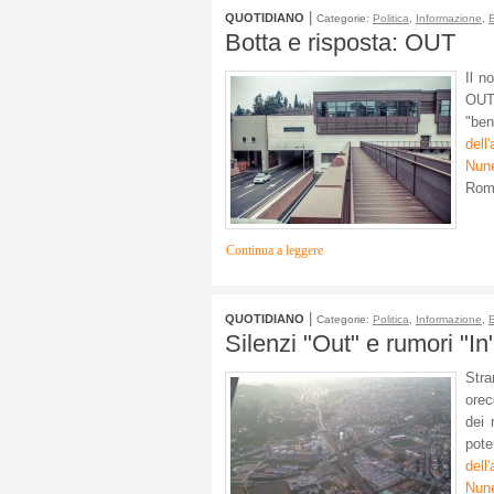
|
QUOTIDIANO
Categorie:
Politica
,
Informazione
,
E
Botta e risposta: OUT
Il n
OUT 
"be
dell
Nun
Roma
Continua a leggere
|
QUOTIDIANO
Categorie:
Politica
,
Informazione
,
E
Silenzi "Out" e rumori "In
Stra
orec
dei 
pot
dell
Nun