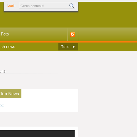
Login
Foto
ish news
Tutto
▼
 Top News
ndi