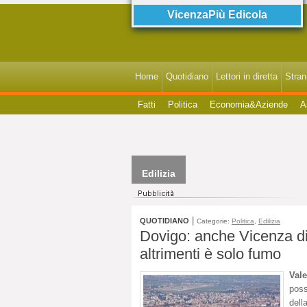
VicenzaPiù Edicola
Home
Quotidiano
Lettori in diretta
StranI
Fatti
Politica
Economia&Aziende
A
Edilizia
|
QUOTIDIANO
Categorie:
Politica
,
Edilizia
Dovigo: anche Vicenza dis
altrimenti è solo fumo
Val
poss
dell