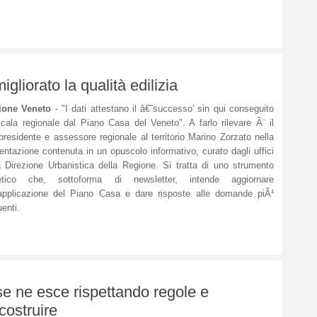
gliorato la qualità edilizia
ione Veneto
- "I dati attestano il â€˜successo' sin qui conseguito
cala regionale dal Piano Casa del Veneto". A farlo rilevare Ã¨ il
presidente e assessore regionale al territorio Marino Zorzato nella
entazione contenuta in un opuscolo informativo, curato dagli uffici
a Direzione Urbanistica della Regione. Si tratta di uno strumento
tetico che, sottoforma di newsletter, intende aggiornare
'applicazione del Piano Casa e dare risposte alle domande piÃ¹
uenti.
: se ne esce rispettando regole e
ostruire